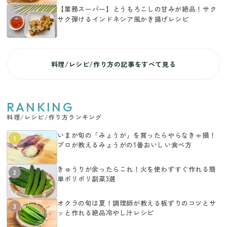
【業務スーパー】とうもろこしの甘みが絶品！サク
サク弾けるインドネシア風かき揚げレシピ
料理/レシピ/作り方の記事をすべて見る
RANKING
料理/レシピ/作り方ランキング
いまが旬の「みょうが」を買ったらやらなきゃ損！
1
プロが教えるみょうがの1番おいしい食べ方
きゅうりが余ったらこれ！火を使わずすぐ作れる簡
2
単ポリポリ副菜3選
オクラの旬は夏！調理師が教える板ずりのコツとサ
3
ッと作れる絶品冷やし汁レシピ