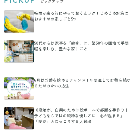
PICKUP
ピックアップ
梅雨が来る前にやっておくとラク！じめじめ対策に
おすすめの家しごと5つ
50代からは家事を「趣味」に。築50年の団地で手間
暇を楽しむ、豊かな家しごと
6月は貯蓄を始めるチャンス！年間通して貯蓄を続け
るための4つの方法
10歳娘が、白柴のために段ボールで部屋を手作り！
子どもならではの純粋な優しさに「心が温まる」
「愛だ」とほっこりする人続出