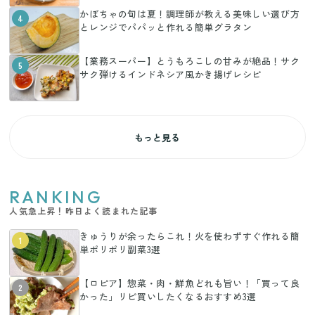
かぼちゃの旬は夏！調理師が教える美味しい選び方
4
とレンジでパパッと作れる簡単グラタン
【業務スーパー】とうもろこしの甘みが絶品！サク
5
サク弾けるインドネシア風かき揚げレシピ
もっと見る
RANKING
人気急上昇！昨日よく読まれた記事
きゅうりが余ったらこれ！火を使わずすぐ作れる簡
1
単ポリポリ副菜3選
【ロピア】惣菜・肉・鮮魚どれも旨い！「買って良
2
かった」リピ買いしたくなるおすすめ3選