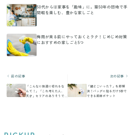
50代からは家事を「趣味」に。築50年の団地で手
間暇を楽しむ、豊かな家しごと
梅雨が来る前にやっておくとラク！じめじめ対策
におすすめの家しごと5つ
前の記事
次の記事
「こんなに快適に切れるな
「鍵どこいった？」を即解
んて！」「これ考えた人、
決！バッグに貼るだけ5秒で
天才」セリアのありそうで
できる即席ポケット
なかった優秀カッター