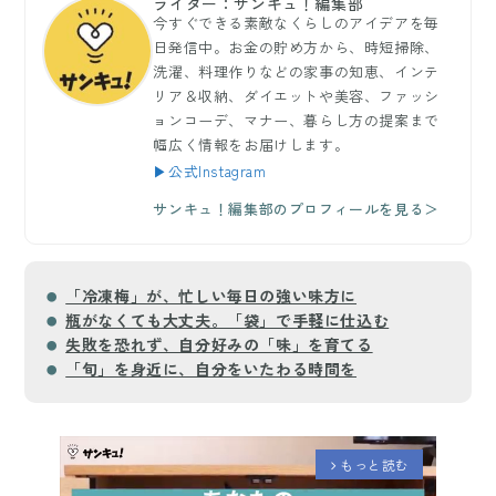
ライター：サンキュ！編集部
今すぐできる素敵なくらしのアイデアを毎
日発信中。お金の貯め方から、時短掃除、
洗濯、料理作りなどの家事の知恵、インテ
リア＆収納、ダイエットや美容、ファッシ
ョンコーデ、マナー、暮らし方の提案まで
幅広く情報をお届けします。
▶公式Instagram
サンキュ！編集部のプロフィールを見る＞
「冷凍梅」が、忙しい毎日の強い味方に
瓶がなくても大丈夫。「袋」で手軽に仕込む
失敗を恐れず、自分好みの「味」を育てる
「旬」を身近に、自分をいたわる時間を
もっと読む
arrow_forward_ios