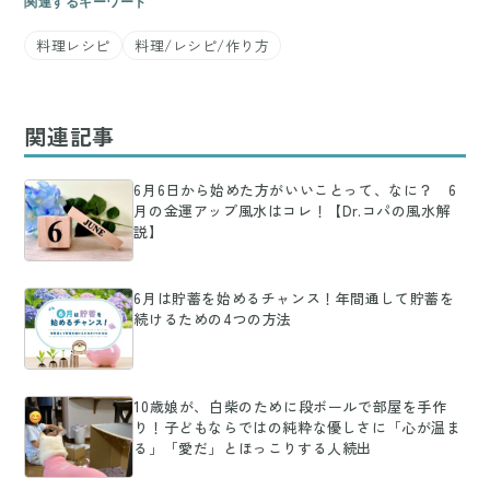
関連するキーワード
料理レシピ
料理/レシピ/作り方
関連記事
6月6日から始めた方がいいことって、なに？ 6
月の金運アップ風水はコレ！【Dr.コパの風水解
説】
6月は貯蓄を始めるチャンス！年間通して貯蓄を
続けるための4つの方法
10歳娘が、白柴のために段ボールで部屋を手作
り！子どもならではの純粋な優しさに「心が温ま
る」「愛だ」とほっこりする人続出