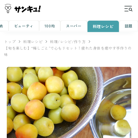
納
ビューティ
100均
スーパー
話題
料理レシピ
トップ
料理レシピ
料理/レシピ/作り方
【旬を楽しむ】“梅しごと”で心もリセット！疲れた身体を癒やす手作りの
味