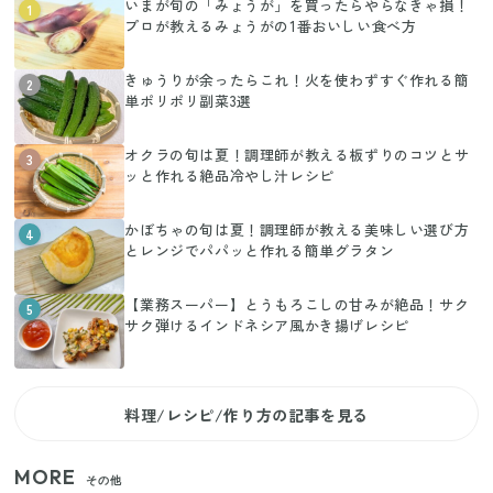
いまが旬の「みょうが」を買ったらやらなきゃ損！
1
プロが教えるみょうがの1番おいしい食べ方
きゅうりが余ったらこれ！火を使わずすぐ作れる簡
2
単ポリポリ副菜3選
オクラの旬は夏！調理師が教える板ずりのコツとサ
3
ッと作れる絶品冷やし汁レシピ
かぼちゃの旬は夏！調理師が教える美味しい選び方
4
とレンジでパパッと作れる簡単グラタン
【業務スーパー】とうもろこしの甘みが絶品！サク
5
サク弾けるインドネシア風かき揚げレシピ
料理/レシピ/作り方の記事を見る
MORE
その他