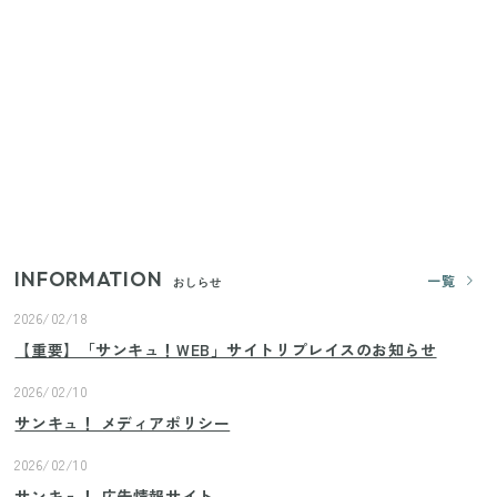
【セリア】「考えた人天才！」使いやすさの工夫が
すごい大人気グッズ
いまが旬の「みょうが」を買ったらやらなきゃ損！
プロが教えるみょうがの1番おいしい食べ方
【2026年夏】日本橋限定の手土産5選！老舗から新ブ
ランドまで
INFORMATION
一覧
おしらせ
2026/02/18
【重要】「サンキュ！WEB」サイトリプレイスのお知らせ
2026/02/10
サンキュ！ メディアポリシー
2026/02/10
サンキュ！ 広告情報サイト