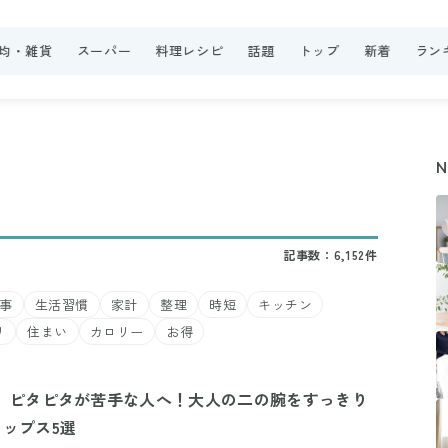
0均・雑貨
スーパー
料理レシピ
話題
トップ
新着
ラン
記事数：6,152件
事
生活習慣
家計
整理
時短
キッチン
リ
住まい
カロリー
お得
】ピタピタが苦手な人へ！大人の二の腕をすっきり
ップス5選