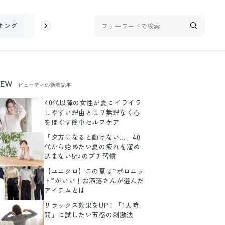
キング
お金
家事テク
収納・片付け
ビューティ
100均・
NEW
ビューティの新着記事
40代以降の女性が夏にイライラ
しやすい理由とは？無理なく心
をほぐす簡単セルフケア
「夕方になると動けない…」40
代から始めたい夏の疲れを溜め
込まない5つのプチ習慣
【ユニクロ】この夏は“ポロニッ
ト”がいい！お洒落さんが選んだ
アイテムとは
リラックス効果をUP！「1人時
間」に試したい五感の刺激法