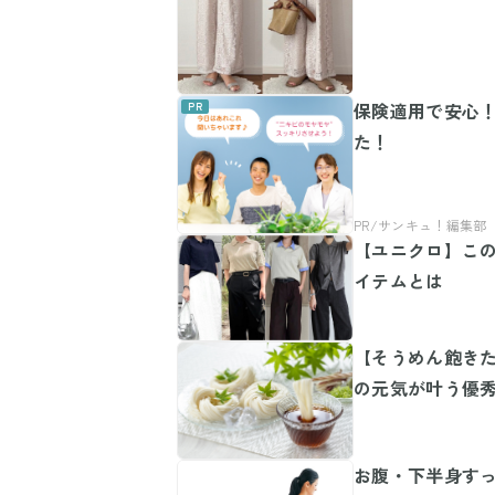
保険適用で安心！
た！
【ユニクロ】この
イテムとは
【そうめん飽き
の元気が叶う優秀
お腹・下半身すっ