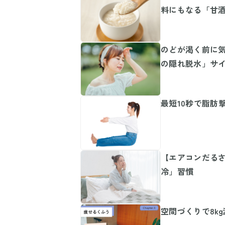
料にもなる「甘
のどが渇く前に気
の隠れ脱水」サ
最短10秒で脂肪
【エアコンだるさ
冷」習慣
空間づくりで8k