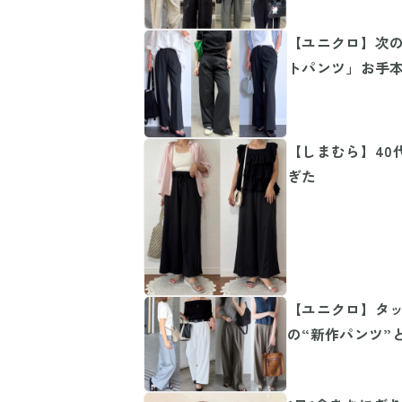
【ユニクロ】次
トパンツ」お手
【しまむら】40
ぎた
【ユニクロ】タ
の“新作パンツ”