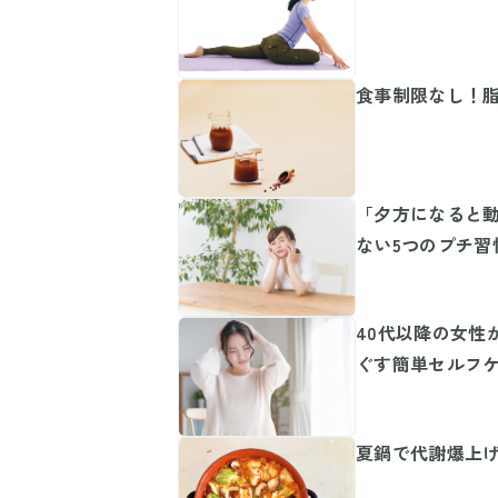
食事制限なし！
「夕方になると動
ない5つのプチ習
40代以降の女性
ぐす簡単セルフ
夏鍋で代謝爆上