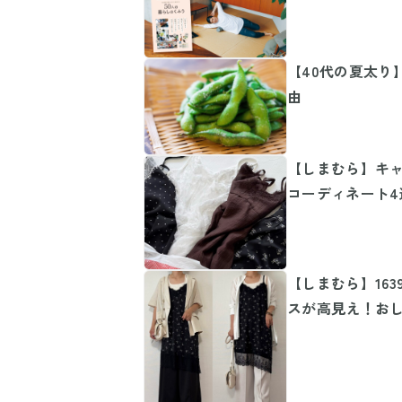
【40代の夏太り
由
【しまむら】キャ
コーディネート4
【しまむら】16
スが高見え！お