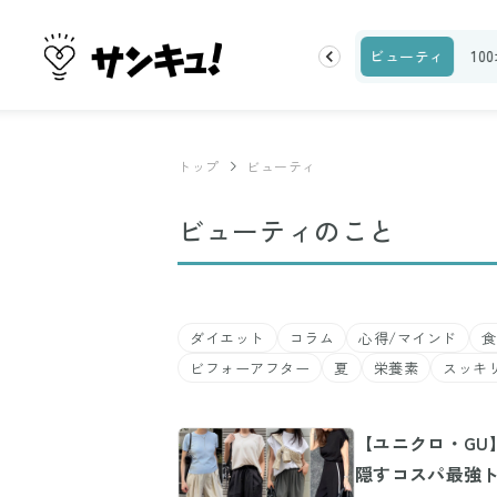
ランキング
お金
家事テク
収納・片付け
ビューティ
10
トップ
ビューティ
ビューティのこと
ダイエット
コラム
心得/マインド
食
ビフォーアフター
夏
栄養素
スッキ
【ユニクロ・GU
隠すコスパ最強ト