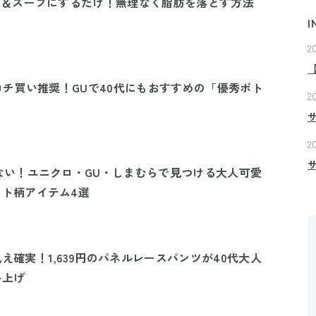
り＆スープにするだけ！無理なく脂肪を落とす方法
I
2
イロチ買い推奨！GUで40代にもおすすめの「優秀ボト
2
2
ない！ユニクロ・GU・しまむらで見つける大人可愛
ト柄アイテム4選
え確実！1,639円のパネルレースパンツが40代大人
格上げ