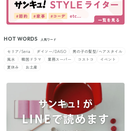
HOT WORDS
人気ワード
セリア/Seria
ダイソー/DAISO
男の子の髪型/ヘアスタイル
風水
韓国ドラマ
業務スーパー
コストコ
イベント
夏休み
お土産