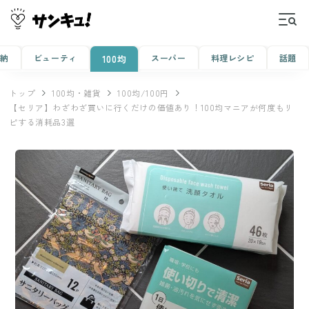
収納
ビューティ
スーパー
料理レシピ
話題
100均
トップ
100均・雑貨
100均/100円
【セリア】わざわざ買いに行くだけの価値あり！100均マニアが何度もリ
ピする消耗品3選