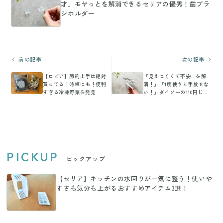
才」モヤっとを解消できるセリアの優秀！歯ブラ
シホルダー
前の記事
次の記事
【ロピア】節約上手は絶対
「見えにくくて不安…を解
買ってる！時短にも！便利
消！」「1度使うと手放せな
すぎる冷凍野菜を発見
い！」ダイソーの110円じゃ
ないけど買う価値ありな神
アイテム
PICKUP
ピックアップ
【セリア】キッチンの水回りが一気に整う！使いや
すさも気分も上がるおすすめアイテム3選！