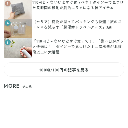
110円じゃないけどすぐ買うべき！ダイソーで見つけ
3
た長時間の移動が劇的にラクになる神アイテム
【セリア】荷物が減ってパッキングも快適！旅のス
4
トレスを減らす「超優秀トラベルグッズ」3選
「110円じゃないけどすぐ買って！」「暑い日がグッ
5
と快適に！」ダイソーで見つけたミニ扇風機がお値
段以上に大活躍
100均/100円の記事を見る
MORE
その他
家族4人で100ギガ3,200円！ 今なら最大6ヵ月割引
（11/4まで）
【2026年夏】日本橋限定の手土産5選！老舗から新ブ
ランドまで