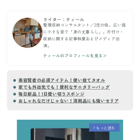
ライター：ティール
整理収納コンサルタント／2児の母。広い庭
に小さな家で「身の丈暮らし」。片付け・
収納に関する記事執筆およびメディア出
演。
ティールのプロフィールを見る＞
美容賢者の必須アイテム！使い捨てタオル
家でも外出先でも！便利なサニタリーバッグ
毎日新品！1日使い切りスポンジ
おしゃれなだけじゃない！消耗品にも強いセリア
もっと読む
arrow_forward_ios