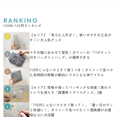
RANKING
100均/100円ランキング
【セリア】「考えた人天才！」使いやすさの工夫が
1
すごい大人気グッズ
マチの幅に合わせて変形！ダイソーの「11ポケット
2
付きバッグインバッグ」が優秀すぎる
110円じゃないけどすぐ買うべき！ダイソーで見つけ
3
た長時間の移動が劇的にラクになる神アイテム
【セリア】荷物が減ってパッキングも快適！旅のス
4
トレスを減らす「超優秀トラベルグッズ」3選
「110円じゃないけどすぐ買って！」「暑い日がグッ
5
と快適に！」ダイソーで見つけたミニ扇風機がお値
段以上に大活躍