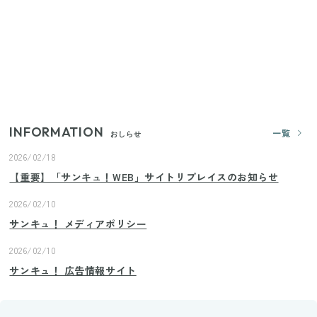
【2026年夏】日本橋限定の手土産5選！老舗から新ブ
ランドまで
きゅうりが余ったらこれ！火を使わずすぐ作れる簡
単ポリポリ副菜3選
INFORMATION
一覧
おしらせ
2026/02/18
【重要】「サンキュ！WEB」サイトリプレイスのお知らせ
2026/02/10
サンキュ！ メディアポリシー
2026/02/10
サンキュ！ 広告情報サイト