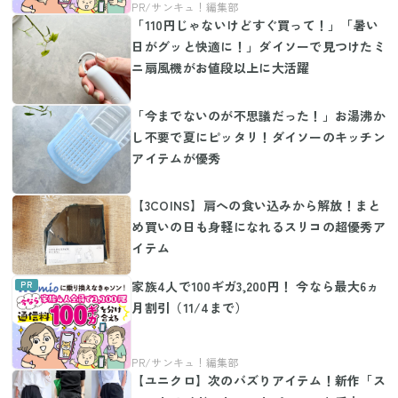
「110円じゃないけどすぐ買って！」「暑い
日がグッと快適に！」ダイソーで見つけたミ
ニ扇風機がお値段以上に大活躍
「今までないのが不思議だった！」お湯沸か
し不要で夏にピッタリ！ダイソーのキッチン
アイテムが優秀
【3COINS】肩への食い込みから解放！まと
め買いの日も身軽になれるスリコの超優秀ア
イテム
家族4人で100ギガ3,200円！ 今なら最大6ヵ
月割引（11/4まで）
【ユニクロ】次のバズりアイテム！新作「ス