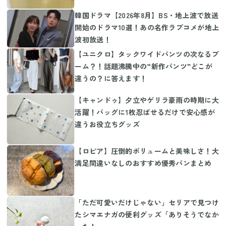
韓国ドラマ【2026年8月】BS・地上波で放送
開始のドラマ10選！あの名作ラブコメが地上
波初放送！
【ユニクロ】タックワイドパンツの次なるブ
ーム？！話題沸騰中の“新作パンツ”どこが
違うの？に答えます！
【キャンドゥ】夕立やゲリラ豪雨の時期に大
活躍！バッグに1枚忍ばせるだけで安心感が
違うお役立ちグッズ
【ロピア】圧倒的ボリュームと美味しさ！大
満足間違いなしのおすすめ優秀パンまとめ
「ただ可愛いだけじゃない」セリアで見つけ
たシマエナガの便利グッズ「ありそうでなか