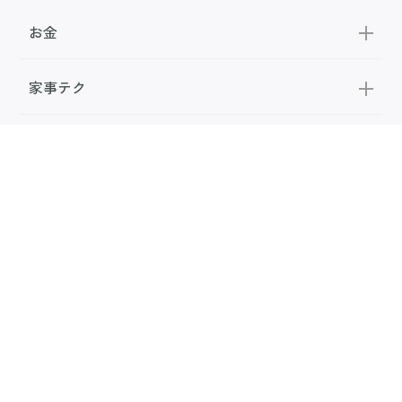
お金
家事テク
収納・片付け
ビューティ
100均・雑貨
スーパー
料理レシピ