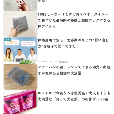
った！」
110円じゃないけどすぐ買うべき！ダイソー
で見つけた長時間の移動が劇的にラクになる
神アイテム
保険適用で安心！思春期ニキビの“賢い治し
方”を親子で聞いてきた！
フライパン不要！レンジでできる四角い卵焼
きがお弁当＆朝食に大活躍
コストコで今買うべき優秀品！大人も子ども
大満足な「買って大正解」の新作グルメ3選