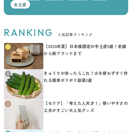
お土産
RANKING
人気記事ランキング
【2026年夏】日本橋限定の手土産5選！老舗
1
から新ブランドまで
きゅうりが余ったらこれ！火を使わずすぐ作
2
れる簡単ポリポリ副菜3選
【セリア】「考えた人天才！」使いやすさの
3
工夫がすごい大人気グッズ