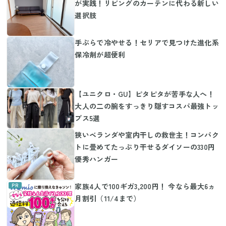
が実践！リビングのカーテンに代わる新しい
選択肢
手ぶらで冷やせる！セリアで見つけた進化系
保冷剤が超便利
【ユニクロ・GU】ピタピタが苦手な人へ！
大人の二の腕をすっきり隠すコスパ最強トッ
プス5選
狭いベランダや室内干しの救世主！コンパク
トに畳めてたっぷり干せるダイソーの330円
優秀ハンガー
家族4人で100ギガ3,200円！ 今なら最大6ヵ
月割引（11/4まで）