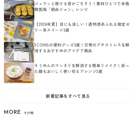
ジュワッと焼ける音がごちそう！素材ひとつで本格
韓国風「絶品ジョン」レシピ
【2026年夏】目にも涼しい！透明感あふれる限定ゼ
リー系スイーツ3選
3COINSの便利グッズ3選！日常のプチストレスを解
消するおすすめのアイデア商品
そうめんのマンネリを解消する簡単リメイク！余っ
た麺もおいしく使い切るアレンジ3選
新着記事をすべて見る
MORE
その他
家族4人で100ギガ3,200円！ 今なら最大6ヵ月割引
（11/4まで）