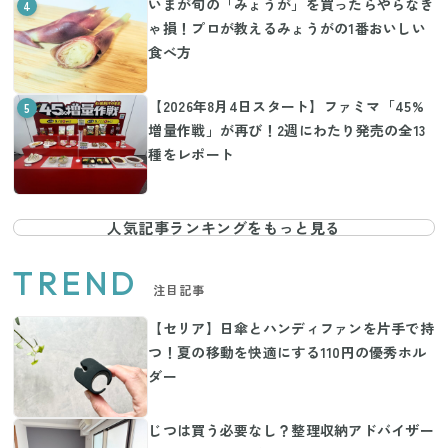
いまが旬の「みょうが」を買ったらやらなき
4
ゃ損！プロが教えるみょうがの1番おいしい
食べ方
【2026年8月4日スタート】ファミマ「45%
5
増量作戦」が再び！2週にわたり発売の全13
種をレポート
人気記事ランキングをもっと見る
TREND
注目記事
【セリア】日傘とハンディファンを片手で持
つ！夏の移動を快適にする110円の優秀ホル
ダー
じつは買う必要なし？整理収納アドバイザー