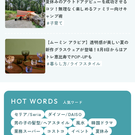
夏休みのアウトドアデビューを成功させる
コツ！無理なく楽しめるファミリー向けキ
ャンプ術
#子育て
【ムーミン アラビア】透明感が美しい夏の
新作グラスウェアが登場！8月8日からはア
トレ恵比寿でPOP-UPも
#暮らし方/ライフスタイル
HOT WORDS
人気ワード
セリア/Seria
ダイソー/DAISO
男の子の髪型/ヘアスタイル
風水
韓国ドラマ
業務スーパー
コストコ
イベント
夏休み