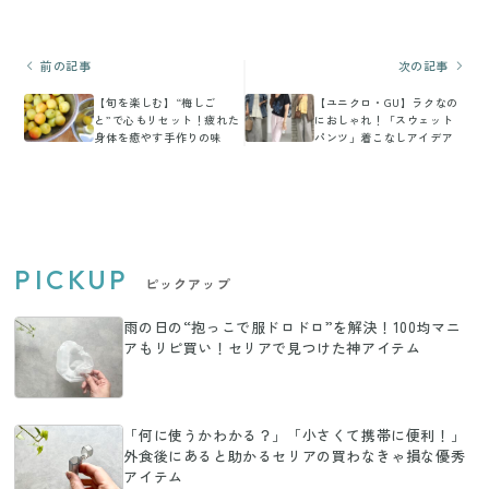
前の記事
次の記事
【旬を楽しむ】“梅しご
【ユニクロ・GU】ラクなの
と”で心もリセット！疲れた
におしゃれ！「スウェット
身体を癒やす手作りの味
パンツ」着こなしアイデア
PICKUP
ピックアップ
雨の日の“抱っこで服ドロドロ”を解決！100均マニ
アもリピ買い！セリアで見つけた神アイテム
「何に使うかわかる？」「小さくて携帯に便利！」
外食後にあると助かるセリアの買わなきゃ損な優秀
アイテム