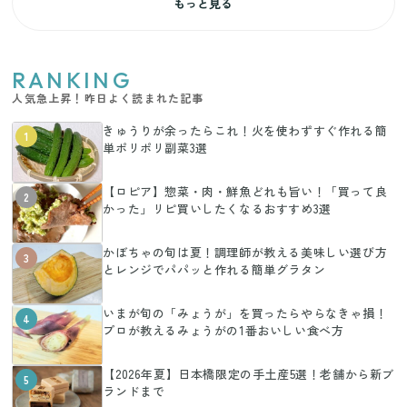
もっと見る
RANKING
人気急上昇！昨日よく読まれた記事
きゅうりが余ったらこれ！火を使わずすぐ作れる簡
1
単ポリポリ副菜3選
【ロピア】惣菜・肉・鮮魚どれも旨い！「買って良
2
かった」リピ買いしたくなるおすすめ3選
かぼちゃの旬は夏！調理師が教える美味しい選び方
3
とレンジでパパッと作れる簡単グラタン
いまが旬の「みょうが」を買ったらやらなきゃ損！
4
プロが教えるみょうがの1番おいしい食べ方
【2026年夏】日本橋限定の手土産5選！老舗から新ブ
5
ランドまで