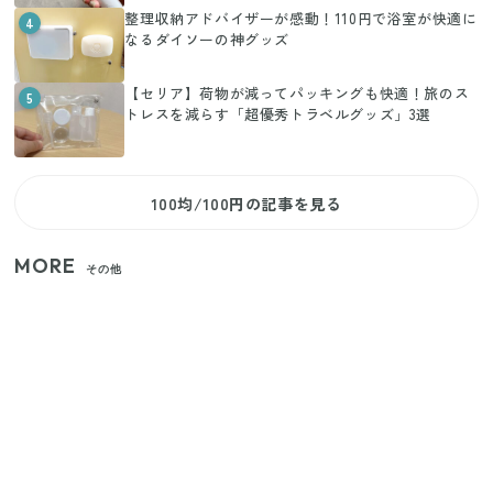
整理収納アドバイザーが感動！110円で浴室が快適に
4
なるダイソーの神グッズ
【セリア】荷物が減ってパッキングも快適！旅のス
5
トレスを減らす「超優秀トラベルグッズ」3選
100均/100円の記事を見る
MORE
その他
【セリア】「考えた人天才！」使いやすさの工夫が
すごい大人気グッズ
いまが旬の「みょうが」を買ったらやらなきゃ損！
プロが教えるみょうがの1番おいしい食べ方
【2026年夏】日本橋限定の手土産5選！老舗から新ブ
ランドまで