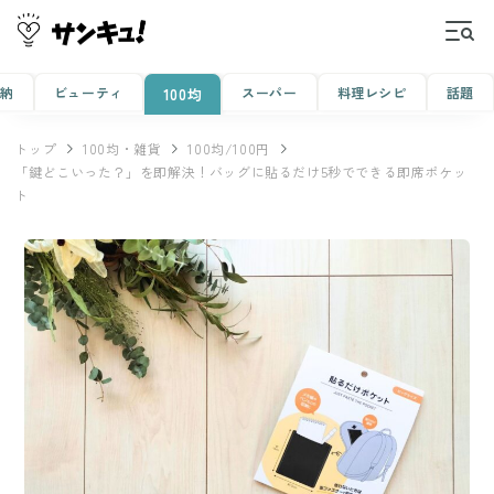
収納
ビューティ
スーパー
料理レシピ
話題
100均
トップ
100均・雑貨
100均/100円
「鍵どこいった？」を即解決！バッグに貼るだけ5秒でできる即席ポケッ
ト