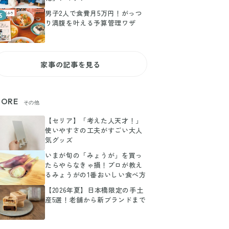
男子2人で食費月5万円！がっつ
5
り満腹を叶える予算管理ワザ
家事の記事を見る
ORE
その他
【セリア】「考えた人天才！」
使いやすさの工夫がすごい大人
気グッズ
いまが旬の「みょうが」を買っ
たらやらなきゃ損！プロが教え
るみょうがの1番おいしい食べ方
【2026年夏】日本橋限定の手土
産5選！老舗から新ブランドまで