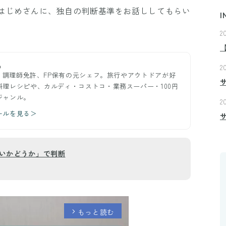
はじめさんに、独自の判断基準をお話ししてもらい
I
2
め
2
ー。調理師免許、FP保有の元シェフ。旅行やアウトドアが好
理レシピや、カルディ・コストコ・業務スーパー・100円
ジャンル。
2
ールを見る＞
いかどうか」で判断
もっと読む
arrow_forward_ios