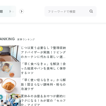
題
トップ
新着
ランキング
お金
家事テク
収納・片付
ANKING
家事ランキング
じつは買う必要なし？整理収納
1
アドバイザーが実践！リビング
のカーテンに代わる新しい選択
肢
「早く食べなきゃ」を解決！余
2
った総菜やパンを美味しく保存
するコツ
「早く使い切らなきゃ」から解
3
放！固まらない調味料・粉もの
冷凍ワザ
夏休みのお昼＆おやつが劇的に
4
ラクになる！わが家の「セルフ
化」アイデア