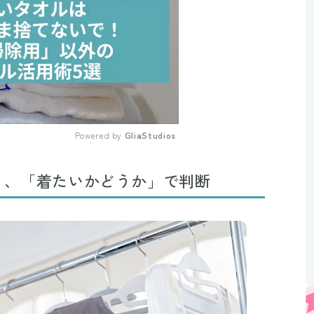
Powered by 
GliaStudios
Mute
く、「着たいかどうか」で判断