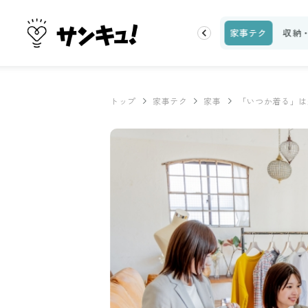
ピ
話題
トップ
新着
ランキング
お金
家事テク
収納
トップ
家事テク
家事
「いつか着る」は