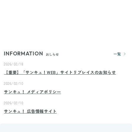
【2026年夏】日本橋限定の手土産5選！老舗から新ブ
ランドまで
きゅうりが余ったらこれ！火を使わずすぐ作れる簡
単ポリポリ副菜3選
INFORMATION
一覧
おしらせ
2026/02/18
【重要】「サンキュ！WEB」サイトリプレイスのお知らせ
2026/02/10
サンキュ！ メディアポリシー
2026/02/10
サンキュ！ 広告情報サイト