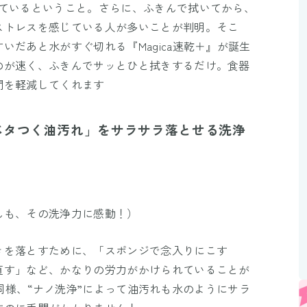
しているということ。さらに、ふきんで拭いてから、
ストレスを感じている人が多いことが判明。そこ
いだあと水がすぐ切れる『Magica速乾＋』が誕生
のが速く、ふきんでサッとひと拭きするだけ。食器
間を軽減してくれます
ベタつく油汚れ」をサラサラ落とせる洗浄
んも、その洗浄力に感動！）
きを落とすために、「スポンジで念入りにこす
直す」など、かなりの労力がかけられていることが
ca』同様、“ナノ洗浄”によって油汚れも水のようにサラ