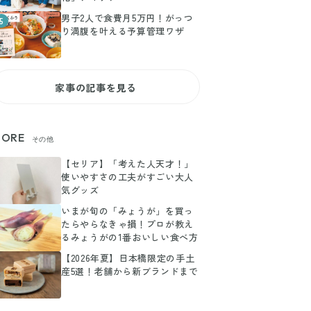
男子2人で食費月5万円！がっつ
5
り満腹を叶える予算管理ワザ
家事の記事を見る
ORE
その他
【セリア】「考えた人天才！」
使いやすさの工夫がすごい大人
気グッズ
いまが旬の「みょうが」を買っ
たらやらなきゃ損！プロが教え
るみょうがの1番おいしい食べ方
【2026年夏】日本橋限定の手土
産5選！老舗から新ブランドまで