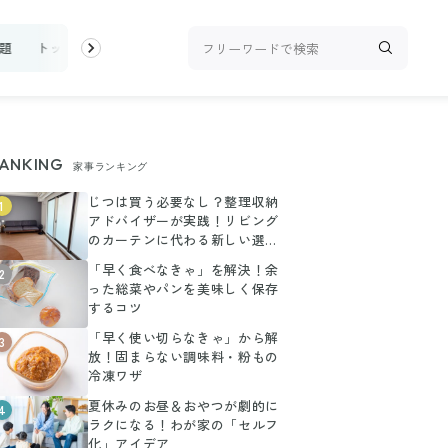
題
トップ
新着
ランキング
お金
家事テク
収納・片付
ANKING
家事ランキング
じつは買う必要なし？整理収納
1
アドバイザーが実践！リビング
のカーテンに代わる新しい選択
肢
「早く食べなきゃ」を解決！余
2
った総菜やパンを美味しく保存
するコツ
「早く使い切らなきゃ」から解
3
放！固まらない調味料・粉もの
冷凍ワザ
夏休みのお昼＆おやつが劇的に
4
ラクになる！わが家の「セルフ
化」アイデア