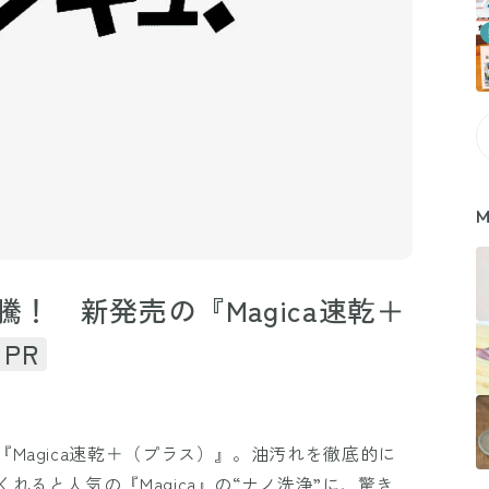
M
騰！ 新発売の『Magica速乾＋
PR
Magica速乾＋（プラス）』。油汚れを徹底的に
ると人気の『Magica』の“ナノ洗浄”に、驚き