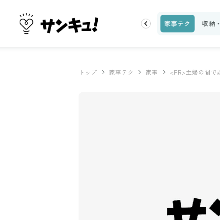
ピ
話題
トップ
新着
ランキング
お金
家事テク
収納
トップ
家事テク
家事
<PR>主婦の間で