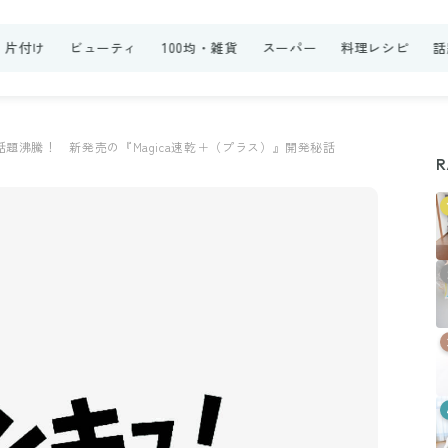
・片付け
ビューティ
100均・雑貨
スーパー
料理レシピ
話
話題沸騰！ 新発売の『Magica速乾＋（プラス）』開発秘話
R