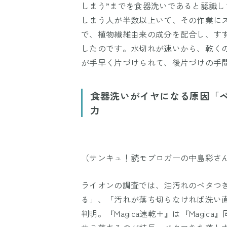
しまう”までを食器洗いであると認識
しまう人が半数以上いて、その作業に
で、植物繊維由来の成分を配合し、すす
したのです。水切れが速いから、乾く
が手早く片づけられて、後片づけの手
食器洗いがイヤになる原因「
力
（サンキュ！読モブロガーの中島彩さ
ライオンの調査では、油汚れのベタつ
る」、「汚れが落ち切らなければ洗い
判明。『Magica速乾＋』は『Magi