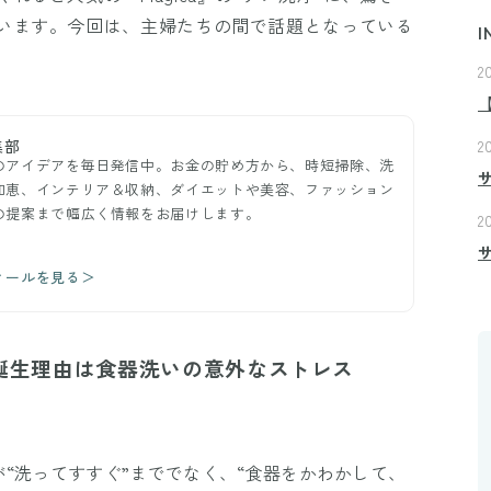
います。今回は、主婦たちの間で話題となっている
I
2
集部
2
のアイデアを毎日発信中。お金の貯め方から、時短掃除、洗
知恵、インテリア＆収納、ダイエットや美容、ファッション
の提案まで幅広く情報をお届けします。
2
ィールを見る＞
』誕生理由は食器洗いの意外なストレス
“洗ってすすぐ”まででなく、“食器をかわかして、