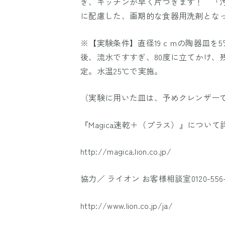
き、キッチンが早く片づきます！ 「
に配慮した、画期的な食器用洗剤とな
※【実験条件】直径19ｃｍの陶器皿を
後、流水ですすぎ、80度に立てかけ、
定。水温25℃で実施。
（実験に用いた皿は、予めクレンザー
『Magica速乾＋（プラス）』につい
http://magica.lion.co.jp/
協力／ ライオン お客様相談室0120-556
http://www.lion.co.jp/ja/