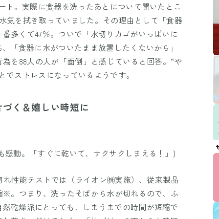
ケート。実際に食器を洗ったあとについて聞いたとこ
て水気を拭き取っていました。その理由として「食器
番多くて47％。ついで「水切りカゴがいっぱいに
％、「食器に水がついたまま放置したくないから」
行為を88人の人が「面倒」と感じていると回答。“や
ことでストレスになっているようです。
片づく＆嬉しい時短に
も感動。「すぐに乾いて、サクサクしまえる！」)
の水切れ性能テストでは（ライオン㈱実施）、従来製品
縮※。つまり、洗ったそばから水が切れるので、ふ
自然乾燥派にとっても、しまうまでの時間が短縮で