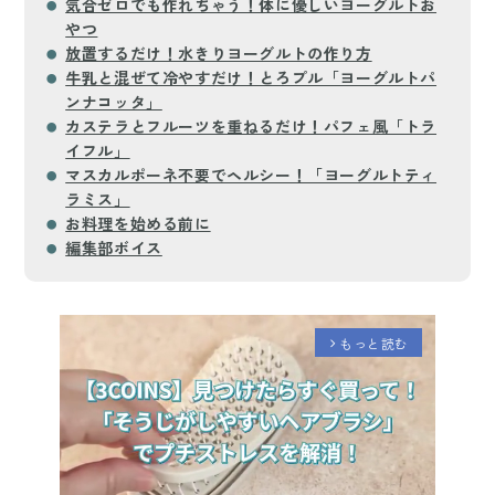
気合ゼロでも作れちゃう！体に優しいヨーグルトお
やつ
放置するだけ！水きりヨーグルトの作り方
牛乳と混ぜて冷やすだけ！とろプル「ヨーグルトパ
ンナコッタ」
カステラとフルーツを重ねるだけ！パフェ風「トラ
イフル」
マスカルポーネ不要でヘルシー！「ヨーグルトティ
ラミス」
お料理を始める前に
編集部ボイス
もっと読む
arrow_forward_ios