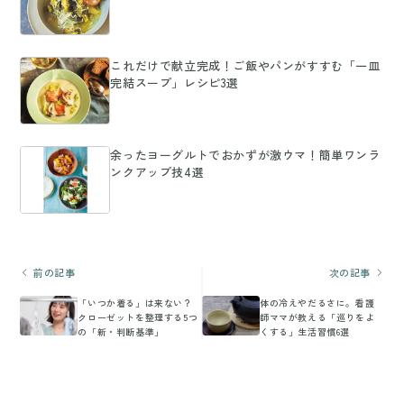
これだけで献立完成！ご飯やパンがすすむ「一皿
完結スープ」レシピ3選
余ったヨーグルトでおかずが激ウマ！簡単ワンラ
ンクアップ技4選
前の記事
次の記事
「いつか着る」は来ない？
体の冷えやだるさに。看護
クローゼットを整理する5つ
師ママが教える「巡りをよ
の「新・判断基準」
くする」生活習慣6選