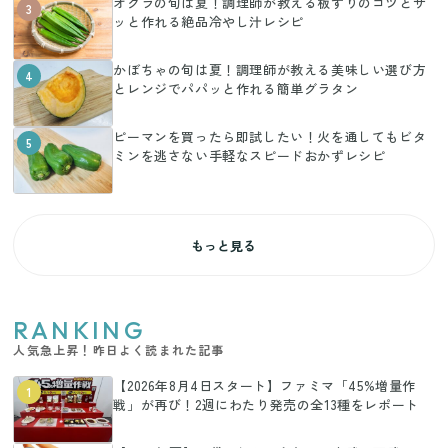
オクラの旬は夏！調理師が教える板ずりのコツとサ
3
ッと作れる絶品冷やし汁レシピ
かぼちゃの旬は夏！調理師が教える美味しい選び方
4
とレンジでパパッと作れる簡単グラタン
ピーマンを買ったら即試したい！火を通してもビタ
5
ミンを逃さない手軽なスピードおかずレシピ
もっと見る
RANKING
人気急上昇！昨日よく読まれた記事
【2026年8月4日スタート】ファミマ「45%増量作
1
戦」が再び！2週にわたり発売の全13種をレポート