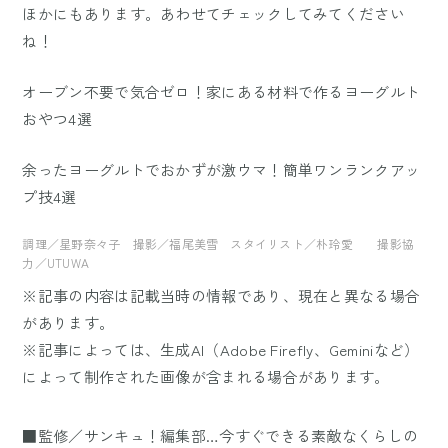
ほかにもあります。あわせてチェックしてみてください
ね！
オーブン不要で気合ゼロ！家にある材料で作るヨーグルト
おやつ4選
余ったヨーグルトでおかずが激ウマ！簡単ワンランクアッ
プ技4選
調理／星野奈々子 撮影／福尾美雪 スタイリスト／朴玲愛 撮影協
力／UTUWA
※記事の内容は記載当時の情報であり、現在と異なる場合
があります。
※記事によっては、生成AI（Adobe Firefly、Geminiなど）
によって制作された画像が含まれる場合があります。
■監修／サンキュ！編集部…今すぐできる素敵なくらしの