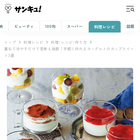
納
ビューティ
100均
スーパー
話題
料理レシピ
トップ
料理レシピ
料理/レシピ/作り方
重ねて冷やすだけで見映え抜群！手軽に作れるヨーグルトのカップスイー
ツ3選