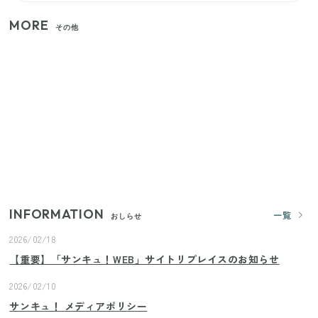
MORE
その他
家族4人で100ギガ3,200円！ 今なら最大6ヵ月割引
（11/4まで）
【2026年夏】日本橋限定の手土産5選！老舗から新ブ
ランドまで
【セリア】「考えた人天才！」使いやすさの工夫が
すごい大人気グッズ
INFORMATION
一覧
おしらせ
2026/02/18
【重要】「サンキュ！WEB」サイトリプレイスのお知らせ
2026/02/10
サンキュ！ メディアポリシー