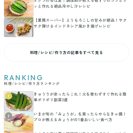
オクラの旬は夏！調理師が教える板ずりのコツとサ
ッと作れる絶品冷やし汁レシピ
【業務スーパー】とうもろこしの甘みが絶品！サク
サク弾けるインドネシア風かき揚げレシピ
料理/レシピ/作り方の記事をすべて見る
RANKING
料理/レシピ/作り方ランキング
きゅうりが余ったらこれ！火を使わずすぐ作れる簡
1
単ポリポリ副菜3選
いまが旬の「みょうが」を買ったらやらなきゃ損！
2
プロが教えるみょうがの1番おいしい食べ方