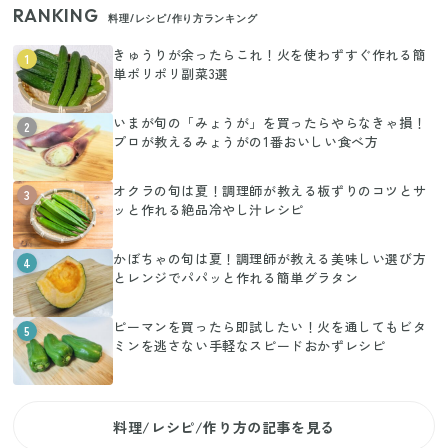
RANKING
料理/レシピ/作り方ランキング
きゅうりが余ったらこれ！火を使わずすぐ作れる簡
1
単ポリポリ副菜3選
いまが旬の「みょうが」を買ったらやらなきゃ損！
2
プロが教えるみょうがの1番おいしい食べ方
オクラの旬は夏！調理師が教える板ずりのコツとサ
3
ッと作れる絶品冷やし汁レシピ
かぼちゃの旬は夏！調理師が教える美味しい選び方
4
とレンジでパパッと作れる簡単グラタン
ピーマンを買ったら即試したい！火を通してもビタ
5
ミンを逃さない手軽なスピードおかずレシピ
料理/レシピ/作り方の記事を見る