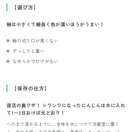
【選び方】
軸は小さくて細長く色が濃いほうがうまい！
軸の切り口が黒くない
ずっしりと重い
なめらかでひげがない
【保存の仕方】
復活の裏ワザ！ シワシワになったにんじんは水に入れ
て1〜2日おけば元どおり！
へたまで浸かるように、全体を水につけて冷蔵室に置く
と、水分を吸って元の食感に。基本は、キッチンペーパー