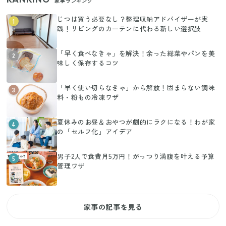
家事ランキング
じつは買う必要なし？整理収納アドバイザーが実
1
践！リビングのカーテンに代わる新しい選択肢
「早く食べなきゃ」を解決！余った総菜やパンを美
2
味しく保存するコツ
「早く使い切らなきゃ」から解放！固まらない調味
3
料・粉もの冷凍ワザ
夏休みのお昼＆おやつが劇的にラクになる！わが家
4
の「セルフ化」アイデア
男子2人で食費月5万円！がっつり満腹を叶える予算
5
管理ワザ
家事の記事を見る