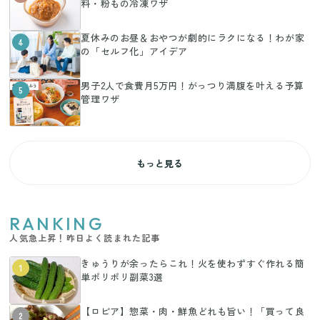
料・粉もの冷凍ワザ
夏休みのお昼＆おやつが劇的にラクになる！わが家
4
の「セルフ化」アイデア
男子2人で食費月5万円！がっつり満腹を叶える予算
5
管理ワザ
もっと見る
RANKING
人気急上昇！昨日よく読まれた記事
きゅうりが余ったらこれ！火を使わずすぐ作れる簡
1
単ポリポリ副菜3選
【ロピア】惣菜・肉・鮮魚どれも旨い！「買って良
2