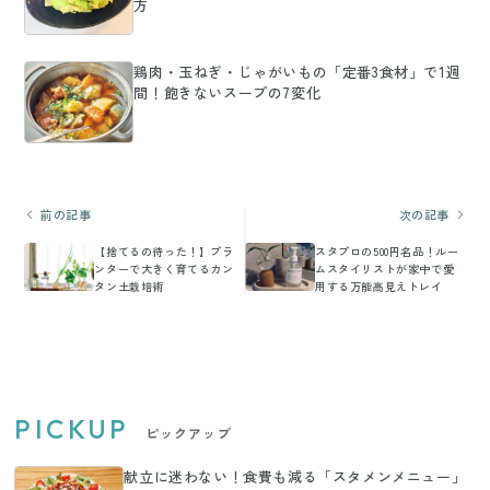
方
鶏肉・玉ねぎ・じゃがいもの「定番3食材」で1週
間！飽きないスープの7変化
前の記事
次の記事
【捨てるの待った！】プラ
スタプロの500円名品！ルー
ンターで大きく育てるカン
ムスタイリストが家中で愛
タン土栽培術
用する万能高見えトレイ
PICKUP
ピックアップ
献立に迷わない！食費も減る「スタメンメニュー」