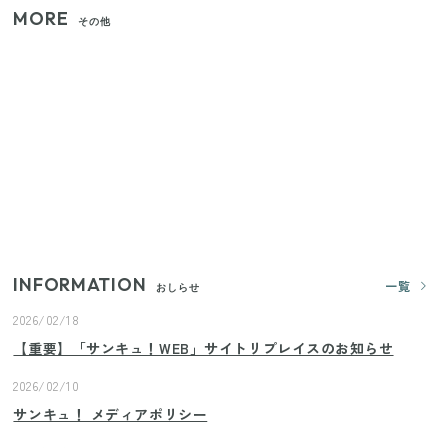
MORE
その他
【セリア】「考えた人天才！」使いやすさの工夫が
すごい大人気グッズ
いまが旬の「みょうが」を買ったらやらなきゃ損！
プロが教えるみょうがの1番おいしい食べ方
【2026年夏】日本橋限定の手土産5選！老舗から新ブ
ランドまで
INFORMATION
一覧
おしらせ
2026/02/18
【重要】「サンキュ！WEB」サイトリプレイスのお知らせ
2026/02/10
サンキュ！ メディアポリシー