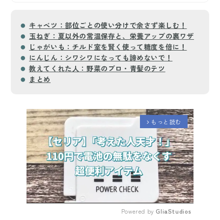
キャベツ：部位ごとの使い分けで余さず楽しむ！
玉ねぎ：夏以外の常温保存と、栄養アップの裏ワザ
じゃがいも：チルド室を賢く使って糖度を倍に！
にんじん：シワシワになっても諦めないで！
教えてくれた人：野菜のプロ・青髪のテツ
まとめ
もっと読む
arrow_forward_ios
Powered by 
GliaStudios