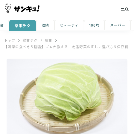
金
収納
ビューティ
100均
スーパー
家事テク
トップ
家事テク
家事
【野菜の食べきり図鑑】プロが教える！定番野菜の正しい選び方＆保存術