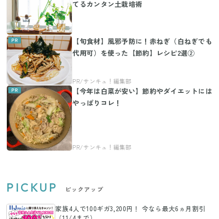
てるカンタン土栽培術
【旬食材】風邪予防に！赤ねぎ（白ねぎでも
代用可）を使った【節約】レシピ2選②
【今年は白菜が安い】節約やダイエットには
やっぱりコレ！
PICKUP
ピックアップ
家族4人で100ギガ3,200円！ 今なら最大6ヵ月割引
（11/4まで）