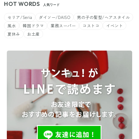
HOT WORDS
人気ワード
セリア/Seria
ダイソー/DAISO
男の子の髪型/ヘアスタイル
風水
韓国ドラマ
業務スーパー
コストコ
イベント
夏休み
お土産