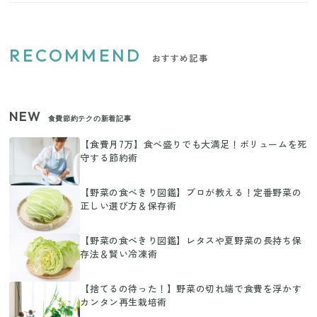
計管理のコツを学ぼう。
RECOMMEND
おすすめ記事
NEW
食費節約テクの新着記事
【食費月7万】食べ盛りでも大満足！ボリュームを死
守する節約術
【野菜の食べきり図鑑】プロが教える！定番野菜の
正しい選び方＆保存術
【野菜の食べきり図鑑】レタスや夏野菜の長持ち保
存法＆賢い冷凍術
【捨てるの待った！】野菜の切れ端で食費を浮かす
カンタン再生栽培術