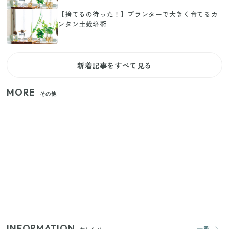
【捨てるの待った！】プランターで大きく育てるカ
ンタン土栽培術
新着記事をすべて見る
MORE
その他
家族4人で100ギガ3,200円！ 今なら最大6ヵ月割引
（11/4まで）
【2026年夏】日本橋限定の手土産5選！老舗から新ブ
ランドまで
【セリア】「考えた人天才！」使いやすさの工夫が
すごい大人気グッズ
INFORMATION
一覧