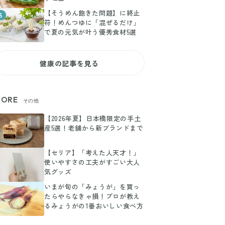
【そうめん飽きた問題】に終止
5
符！めんつゆに「混ぜるだけ」
で夏の元気が叶う優秀食材5選
健康の記事を見る
ORE
その他
【2026年夏】日本橋限定の手土
産5選！老舗から新ブランドまで
【セリア】「考えた人天才！」
使いやすさの工夫がすごい大人
気グッズ
いまが旬の「みょうが」を買っ
たらやらなきゃ損！プロが教え
るみょうがの1番おいしい食べ方