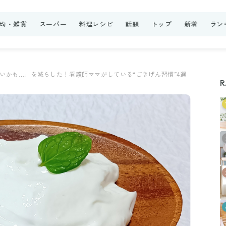
0均・雑貨
スーパー
料理レシピ
話題
トップ
新着
ラン
いかも…」を減らした！看護師ママがしている“ごきげん習慣”4選
R