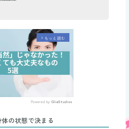
もっと読む
arrow_forward_ios
Powered by 
GliaStudios
Mute
身体の状態で決まる