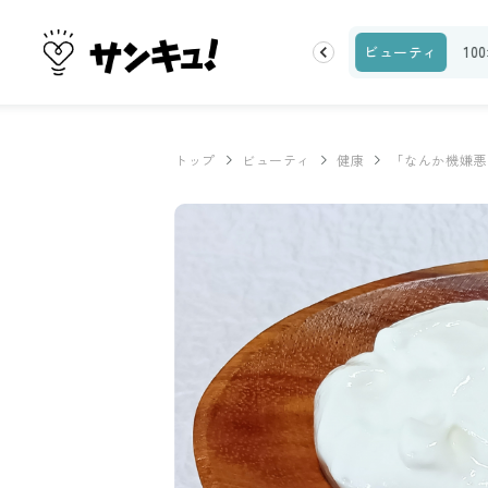
ランキング
お金
家事テク
収納・片付け
ビューティ
10
トップ
ビューティ
健康
「なんか機嫌悪