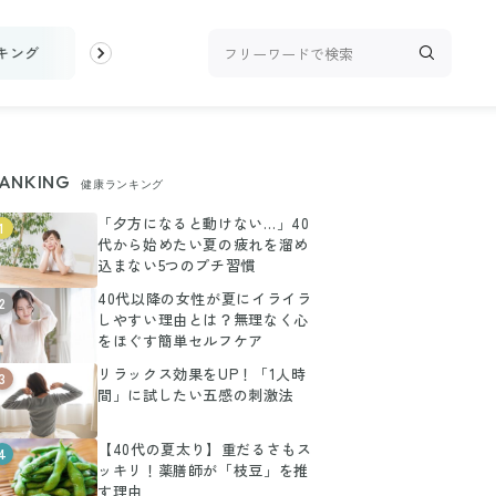
キング
お金
家事テク
収納・片付け
ビューティ
100均・
ANKING
健康ランキング
「夕方になると動けない…」40
1
代から始めたい夏の疲れを溜め
込まない5つのプチ習慣
40代以降の女性が夏にイライラ
2
しやすい理由とは？無理なく心
をほぐす簡単セルフケア
リラックス効果をUP！「1人時
3
間」に試したい五感の刺激法
【40代の夏太り】重だるさもス
4
ッキリ！薬膳師が「枝豆」を推
す理由