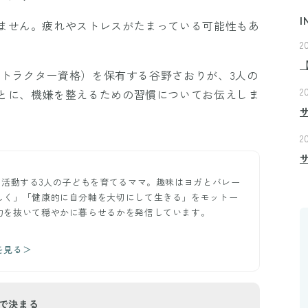
I
ません。疲れやストレスがたまっている可能性もあ
2
ンストラクター資格）を保有する谷野さおりが、3人の
2
とに、機嫌を整えるための習慣についてお伝えしま
2
て活動する3人の子どもを育てるママ。趣味はヨガとバレー
しく」「健康的に自分軸を大切にして生きる」をモットー
力を抜いて穏やかに暮らせるかを発信しています。
x
を見る＞
で決まる