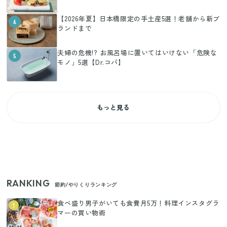
【2026年夏】日本橋限定の手土産5選！老舗から新ブ
4
ランドまで
夫婦の危機!? お風呂場に置いてはいけない「危険な
5
モノ」5選【Dr.コパ】
もっと見る
RANKING
節約/やりくりランキング
食べ盛り男子がいても食費月5万！料理インスタグラ
1
マーの買い物術