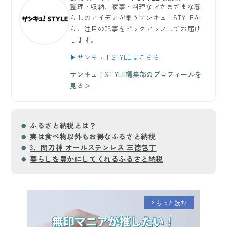
整理・収納、家事・料理などさまざまな暮
らしのアイデアが集うサンキュ！STYLEか
ら、注目の記事をピックアップしてお届け
します。
▶サンキュ！STYLEはこちら
サンキュ！STYLE編集部のプロフィールを
見る＞
ふるさと納税とは？
実は食べ物以外もお得なふるさと納税
3．関刀神 オールステンレス 三徳包丁
暮らしを豊かにしてくれるふるさと納税
もっと読む
arrow_forward_ios