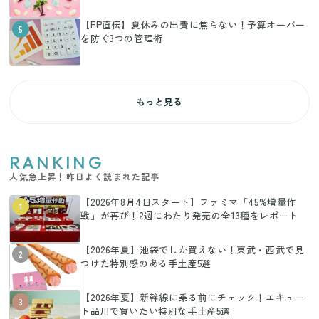
【FP直伝】夏休みの出費に焦らない！予算オーバー
5
を防ぐ3つの管理術
もっと見る
RANKING
人気急上昇！昨日よく読まれた記事
【2026年8月4日スタート】ファミマ「45%増量作
1
戦」が再び！2週にわたり発売の全13種をレポート
【2026年夏】池袋でしか買えない！東武・西武で見
2
つけた特別感のある手土産5選
【2026年夏】新幹線に乗る前にチェック！エキュー
3
ト品川で買いたい特別な手土産5選