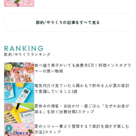
節約/やりくりの記事をすべて見る
RANKING
節約/やりくりランキング
食べ盛り男子がいても食費月5万！料理インスタグラ
1
マーの買い物術
電気代だけ見ていたら損かも？貯める人が夏の家計
2
で意識していること3選
夏休みの帰省・お出かけ・昼ごはん「なぜかお金が
3
減る」を防ぐ出費対策3ステップ
夏のレジャー費どう管理する？家計を崩さず楽しむ
4
方法3ステップ