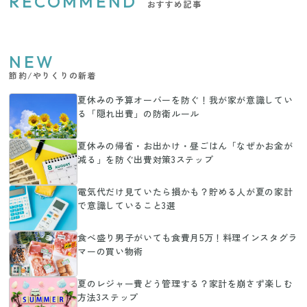
RECOMMEND
おすすめ記事
NEW
節約/やりくりの新着
夏休みの予算オーバーを防ぐ！我が家が意識してい
る「隠れ出費」の防衛ルール
夏休みの帰省・お出かけ・昼ごはん「なぜかお金が
減る」を防ぐ出費対策3ステップ
電気代だけ見ていたら損かも？貯める人が夏の家計
で意識していること3選
食べ盛り男子がいても食費月5万！料理インスタグラ
マーの買い物術
夏のレジャー費どう管理する？家計を崩さず楽しむ
方法3ステップ