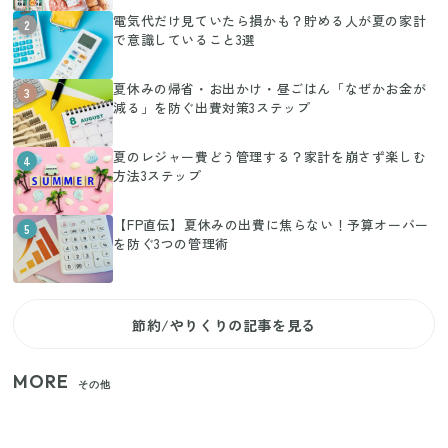
電気代だけ見ていたら損かも？貯める人が夏の家計
2
で意識していること3選
夏休みの帰省・お出かけ・昼ごはん「なぜかお金が
3
減る」を防ぐ出費対策3ステップ
夏のレジャー費どう管理する？家計を崩さず楽しむ
4
方法3ステップ
【FP直伝】夏休みの出費に焦らない！予算オーバー
5
を防ぐ3つの管理術
節約/やりくりの記事を見る
MORE
その他
家族4人で100ギガ3,200円！ 今なら最大6ヵ月割引
（11/4まで）