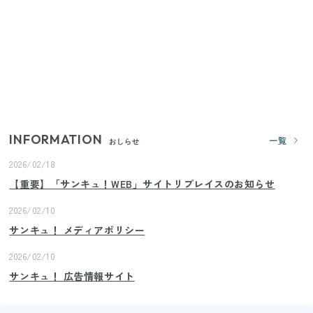
【2026年8月4日スタート】ファミマ「45%増量作
戦」が再び！2週にわたり発売の全13種をレポート
きゅうりが余ったらこれ！火を使わずすぐ作れる簡
単ポリポリ副菜3選
INFORMATION
一覧
おしらせ
2026/02/18
【重要】「サンキュ！WEB」サイトリプレイスのお知らせ
2026/02/10
サンキュ！ メディアポリシー
2026/02/10
サンキュ！ 広告情報サイト