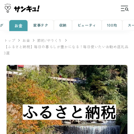
グ
家事テク
収納
ビューティ
100均
ス
お金
トップ
お金
節約/やりくり
【ふるさと納税】毎日の暮らしが豊かになる！毎日使いたいお勧め返礼品
3選