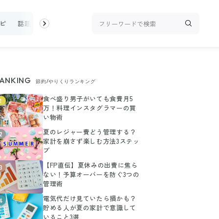
ピ
話題
トップ
新着
ランキング
お金
家事テク
収
ANKING
節約/やりくりランキング
食べ盛り男子がいても食費月5
1
万！料理インスタグラマーの買
い物術
夏のレジャー費どう管理する？
2
家計を崩さず楽しむ方法3ステッ
プ
【FP直伝】夏休みの出費に焦ら
3
ない！予算オーバーを防ぐ3つの
管理術
電気代だけ見ていたら損かも？
4
貯める人が夏の家計で意識して
いること3選