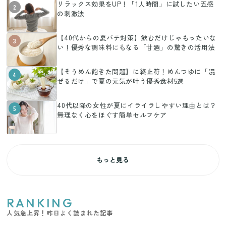
リラックス効果をUP！「1人時間」に試したい五感
2
の刺激法
【40代からの夏バテ対策】飲むだけじゃもったいな
3
い！優秀な調味料にもなる「甘酒」の驚きの活用法
【そうめん飽きた問題】に終止符！めんつゆに「混
4
ぜるだけ」で夏の元気が叶う優秀食材5選
40代以降の女性が夏にイライラしやすい理由とは？
5
無理なく心をほぐす簡単セルフケア
もっと見る
RANKING
人気急上昇！昨日よく読まれた記事