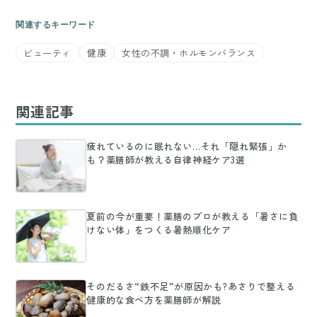
関連するキーワード
ビューティ
健康
女性の不調・ホルモンバランス
関連記事
疲れているのに眠れない…それ「隠れ緊張」か
も？薬膳師が教える自律神経ケア3選
夏前の今が重要！薬膳のプロが教える「暑さに負
けない体」をつくる暑熱順化ケア
そのだるさ“鉄不足”が原因かも?あさりで整える
健康的な食べ方を薬膳師が解説