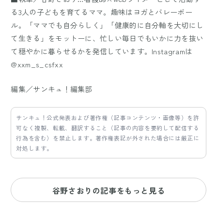
る3人の子どもを育てるママ。趣味はヨガとバレーボー
ル。「ママでも自分らしく」「健康的に自分軸を大切にし
て生きる」をモットーに、忙しい毎日でもいかに力を抜い
て穏やかに暮らせるかを発信しています。Instagramは
@xxm_s_csfxx
編集／サンキュ！編集部
サンキュ！公式発表および著作権（記事コンテンツ・画像等）を許
可なく複製、転載、翻訳すること（記事の内容を要約して配信する
行為を含む）を禁止します。著作権表記が外された場合には厳正に
対処します。
谷野さおりの記事をもっと見る