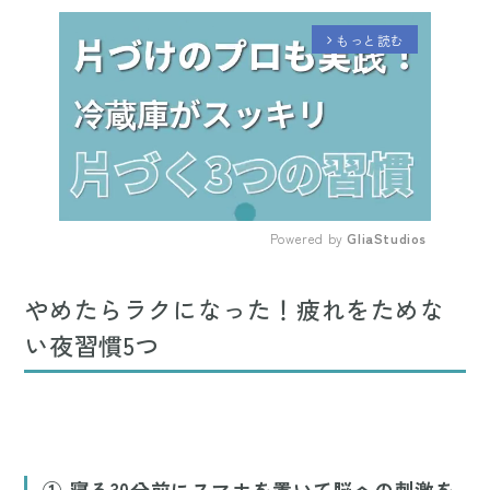
もっと読む
arrow_forward_ios
Powered by 
GliaStudios
Mute
やめたらラクになった！疲れをためな
い夜習慣5つ
① 寝る30分前にスマホを置いて脳への刺激を