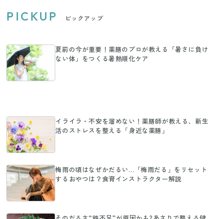
PICKUP
ピックアップ
夏前の今が重要！薬膳のプロが教える「暑さに負け
ない体」をつくる暑熱順化ケア
イライラ・不安を溜めない！薬膳師が教える、新生
活のストレスを整える「身近な薬膳」
梅雨の頃はなぜかだるい…「梅雨だる」をリセット
するおやつは？食育インストラクター解説
そのだるさ“鉄不足”が原因かも?あさりで整える健