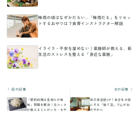
梅雨の頃はなぜかだるい…「梅雨だる」をリセッ
トするおやつは？食育インストラクター解説
イライラ・不安を溜めない！薬膳師が教える、新
生活のストレスを整える「身近な薬膳」
前の記事
次の記事
「節約料理は見栄えが地
自己肯定感UP！自分を大切
味」問題を解決！元コック
にする「捨て活」で心がお
が教えるじゃがいも・もや
だやかに
しの格上げ術