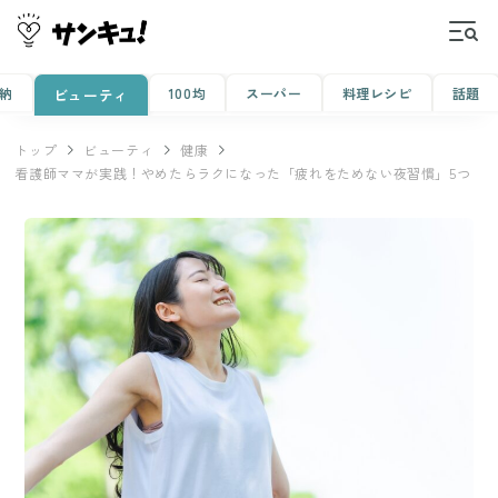
納
100均
スーパー
料理レシピ
話題
ビューティ
トップ
ビューティ
健康
看護師ママが実践！やめたらラクになった「疲れをためない夜習慣」5つ