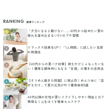
RANKING
健康ランキング
「夕方になると動けない…」40代から始めたい夏の
1
疲れを溜め込まない5つのプチ習慣
リラックス効果をUP！「1人時間」に試したい五感
2
の刺激法
【40代からの夏バテ対策】飲むだけじゃもったいな
3
い！優秀な調味料にもなる「甘酒」の驚きの活用法
【そうめん飽きた問題】に終止符！めんつゆに「混
4
ぜるだけ」で夏の元気が叶う優秀食材5選
40代以降の女性が夏にイライラしやすい理由とは？
5
無理なく心をほぐす簡単セルフケア