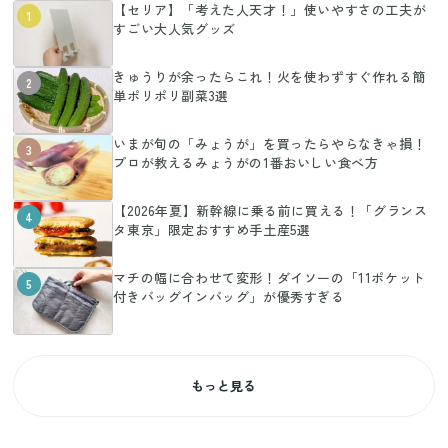
【セリア】「考えた人天才！」使いやすさの工夫が
1
すごい大人気グッズ
きゅうりが余ったらこれ！火を使わずすぐ作れる簡
2
単ポリポリ副菜3選
いまが旬の「みょうが」を買ったらやらなきゃ損！
3
プロが教えるみょうがの1番おいしい食べ方
【2026年夏】新幹線に乗る前に買える！「グランス
4
タ東京」限定おすすめ手土産5選
マチの幅に合わせて変形！ダイソーの「11ポケット
5
付きバッグインバッグ」が優秀すぎる
もっと見る