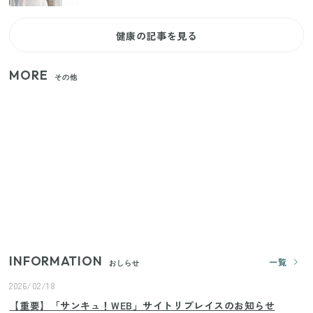
健康の記事を見る
MORE
その他
いまが旬の「みょうが」を買ったらやらなきゃ損！
プロが教えるみょうがの1番おいしい食べ方
【セリア】「考えた人天才！」使いやすさの工夫が
すごい大人気グッズ
【2026年夏】日本橋限定の手土産5選！老舗から新ブ
ランドまで
INFORMATION
一覧
おしらせ
2026/02/18
【重要】「サンキュ！WEB」サイトリプレイスのお知らせ