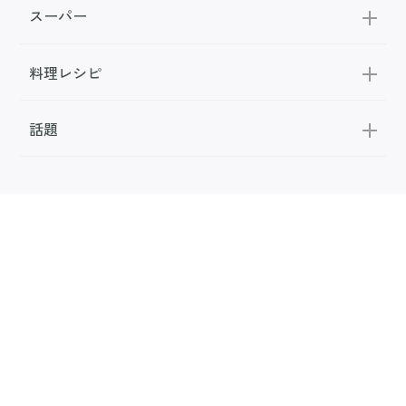
スーパー
料理レシピ
話題
FOLLOW US
公式SNS
お問い合わせ
広告掲載
利用規約
メディアポリシー
利用者情報の取り扱い
お知らせ
サンキュ！について
専門家・執筆者一覧
サンキュ！STYLEライター一覧
会社案内
個人情報保護の取り組み