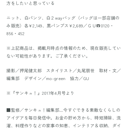
方をしたいと思っている
ニット、白パンツ、白２wayバッグ（バッグは一部店舗の
み販売）各¥2,149、黒パンプス¥2,689／ＧＵ☎0120・
856・452
※上記商品は、掲載月時点の情報のため、現在販売してい
ない可能性があります。ご了承ください。
撮影／押尾健太郎 スタイリスト／丸尾朋世 取材・文／
編集部 デザイン／mo-green 協力／GU
※『サンキュ！』2017年4月号より
■監修／サンキュ！編集部…今すぐできる素敵なくらしの
アイデアを毎日発信中。お金の貯め方から、時短掃除、洗
濯、料理作りなどの家事の知恵、インテリア＆収納、ダイ