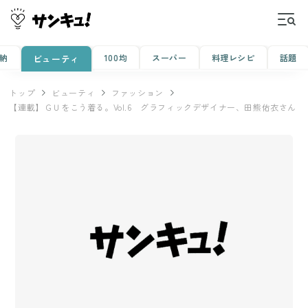
納
100均
スーパー
料理レシピ
話題
ビューティ
トップ
ビューティ
ファッション
【連載】ＧＵをこう着る。Vol.6 グラフィックデザイナー、田熊佑衣さん