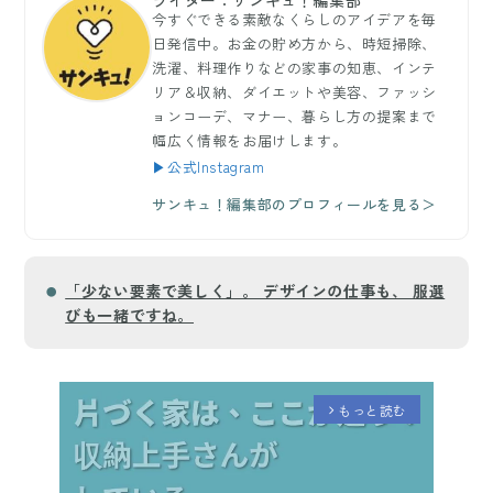
ライター：サンキュ！編集部
今すぐできる素敵なくらしのアイデアを毎
日発信中。お金の貯め方から、時短掃除、
洗濯、料理作りなどの家事の知恵、インテ
リア＆収納、ダイエットや美容、ファッシ
ョンコーデ、マナー、暮らし方の提案まで
幅広く情報をお届けします。
▶公式Instagram
サンキュ！編集部のプロフィールを見る＞
「少ない要素で美しく」。 デザインの仕事も、 服選
びも一緒ですね。
もっと読む
arrow_forward_ios