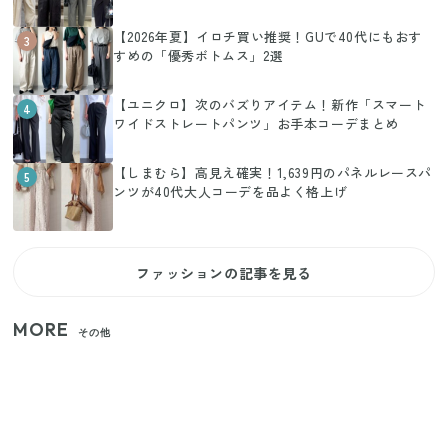
【2026年夏】イロチ買い推奨！GUで40代にもおす
3
すめの「優秀ボトムス」2選
【ユニクロ】次のバズりアイテム！新作「スマート
4
ワイドストレートパンツ」お手本コーデまとめ
【しまむら】高見え確実！1,639円のパネルレースパ
5
ンツが40代大人コーデを品よく格上げ
ファッションの記事を見る
MORE
その他
【2026年夏】日本橋限定の手土産5選！老舗から新ブ
ランドまで
【セリア】「考えた人天才！」使いやすさの工夫が