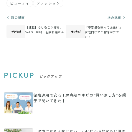
ビューティ
ファッション
前の記事
次の記事
【連載】ＧＵをこう着る。
「不要品を売ってお金に」
Vol.5 医師、石原新菜さん
女性向けプチ稼ぎがアツ
い！
PICKUP
ピックアップ
保険適用で安心！思春期ニキビの“賢い治し方”を親
子で聞いてきた！
「夕方になると動けない…」40代から始めたい夏の