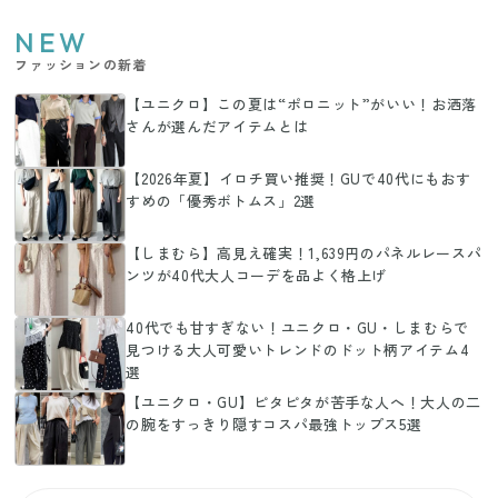
NEW
ファッションの新着
【ユニクロ】この夏は“ポロニット”がいい！お洒落
さんが選んだアイテムとは
【2026年夏】イロチ買い推奨！GUで40代にもおす
すめの「優秀ボトムス」2選
【しまむら】高見え確実！1,639円のパネルレースパ
ンツが40代大人コーデを品よく格上げ
40代でも甘すぎない！ユニクロ・GU・しまむらで
見つける大人可愛いトレンドのドット柄アイテム4
選
【ユニクロ・GU】ピタピタが苦手な人へ！大人の二
の腕をすっきり隠すコスパ最強トップス5選