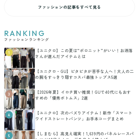
ファッションの記事をすべて見る
RANKING
ファッションランキング
【ユニクロ】この夏は“ポロニット”がいい！お洒落
1
さんが選んだアイテムとは
【ユニクロ・GU】ピタピタが苦手な人へ！大人の二
2
の腕をすっきり隠すコスパ最強トップス5選
【2026年夏】イロチ買い推奨！GUで40代にもおす
3
すめの「優秀ボトムス」2選
【ユニクロ】次のバズりアイテム！新作「スマート
4
ワイドストレートパンツ」お手本コーデまとめ
【しまむら】高見え確実！1,639円のパネルレースパ
5