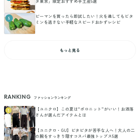
タ東京」限定おすすめ手土産5選
ピーマンを買ったら即試したい！火を通してもビタ
5
ミンを逃さない手軽なスピードおかずレシピ
もっと見る
RANKING
ファッションランキング
【ユニクロ】この夏は“ポロニット”がいい！お洒落
1
さんが選んだアイテムとは
【ユニクロ・GU】ピタピタが苦手な人へ！大人の二
2
の腕をすっきり隠すコスパ最強トップス5選