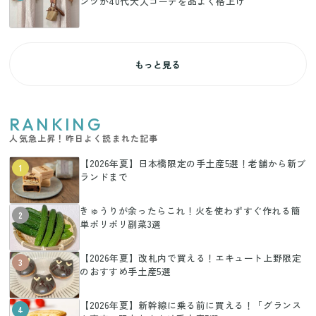
ンツが40代大人コーデを品よく格上げ
もっと見る
RANKING
人気急上昇！昨日よく読まれた記事
【2026年夏】日本橋限定の手土産5選！老舗から新ブ
1
ランドまで
きゅうりが余ったらこれ！火を使わずすぐ作れる簡
2
単ポリポリ副菜3選
【2026年夏】改札内で買える！エキュート上野限定
3
のおすすめ手土産5選
【2026年夏】新幹線に乗る前に買える！「グランス
4