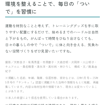
環境を整えることで、毎日の「つい
で」を習慣に
運動を特別なことと考えず、トレーニンググッズを手に取
りやすい配置にするだけで、始めるまでのハードルは自然
と下がるもの。がんばって時間をひねり出さなくても、
日々の暮らしの中で「ついで」に体と向き合える、気負わ
ない空間づくりをぜひ見習いたいですね。
撮影／天野良子・有馬秀星・市原慶子・大森忠明・片岡祥・川上明子・
キムアルム・桑名晴香・清永洋・髙杉純・林ひろし 構成・文／鹿島由
紀子
※掲載した名前、年齢、職業、住居形態、家計などは、22年1月号～ 25年
9月号の『サンキュ！』誌面に掲載された当時の情報をもとに転載、再編
集しています。内容は取材当時の情報であり、現在とは変わっているこ
とがあります。
※本人の希望により仮名を使用している場合があります。