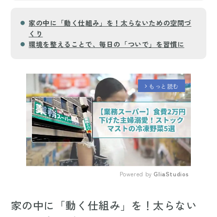
家の中に「動く仕組み」を！太らないための空間づ
くり
環境を整えることで、毎日の「ついで」を習慣に
もっと読む
arrow_forward_ios
Powered by 
GliaStudios
Mute
家の中に「動く仕組み」を！太らない