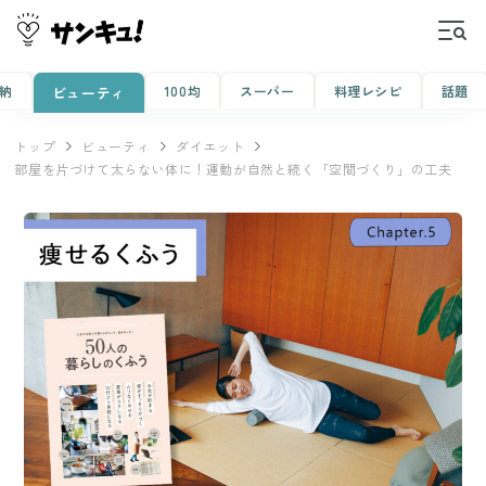
納
100均
スーパー
料理レシピ
話題
ビューティ
トップ
ビューティ
ダイエット
部屋を片づけて太らない体に！運動が自然と続く「空間づくり」の工夫