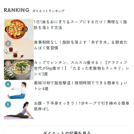
RANKING
ダイエットランキング
1日1食をおにぎり＆スープにするだけ！無理なく脂
1
肪を落とす方法
食事制限なし！脂肪を落とす「あずき水」＆朝食た
2
んぱく質習慣
カップでレンチン、スルスル痩せる！【アラフィフ
3
世代が5kg痩せ！】「たまった老廃物もスッキリ」レ
シピ2選
最短10秒で脂肪撃退！隙間時間でできる簡単ちょい
4
トレ4選
お腹・下半身すっきり！1分キープで引き締める簡単
5
筋伸ばし
ダイエットの記事を見る