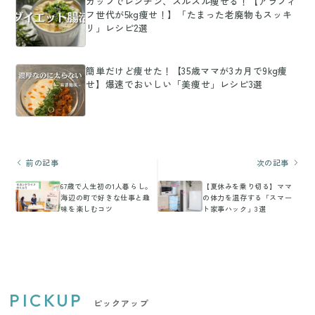
カップでレンチン、スルスル痩せる！【アラフィ
フ世代が5kg痩せ！】「たまった老廃物もスッキ
リ」レシピ2選
簡単だけど痩せた！【35歳ママが3カ月で9kg痩
せ】爆速でおいしい「美痩せ」レシピ3選
前の記事
次の記事
67歳で人生初の1人暮らし。
【夏休みを乗り切る】ママ
海辺の町で好きな仕事と趣
の体力を温存する「スマー
味を楽しむコツ
ト家事ハック」3選
PICKUP
ピックアップ