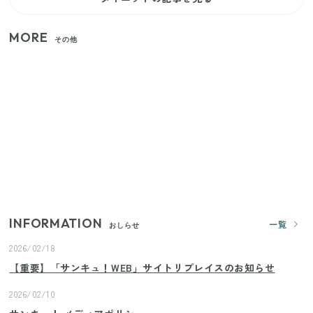
MORE
その他
【セリア】「考えた人天才！」使いやすさの工夫が
すごい大人気グッズ
いまが旬の「みょうが」を買ったらやらなきゃ損！
プロが教えるみょうがの1番おいしい食べ方
【2026年夏】日本橋限定の手土産5選！老舗から新ブ
ランドまで
INFORMATION
一覧
おしらせ
2026/02/18
【重要】「サンキュ！WEB」サイトリプレイスのお知らせ
2026/02/10