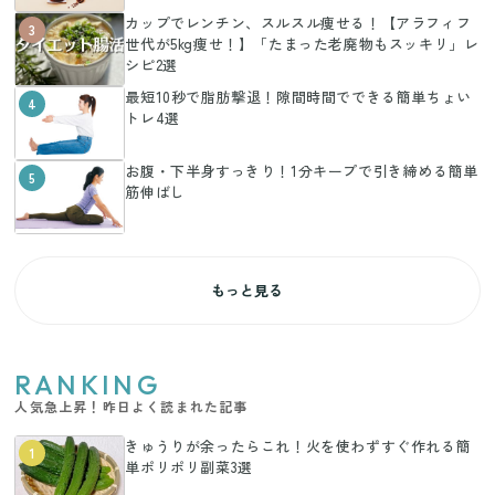
カップでレンチン、スルスル痩せる！【アラフィフ
3
世代が5kg痩せ！】「たまった老廃物もスッキリ」レ
シピ2選
最短10秒で脂肪撃退！隙間時間でできる簡単ちょい
4
トレ4選
お腹・下半身すっきり！1分キープで引き締める簡単
5
筋伸ばし
もっと見る
RANKING
人気急上昇！昨日よく読まれた記事
きゅうりが余ったらこれ！火を使わずすぐ作れる簡
1
単ポリポリ副菜3選