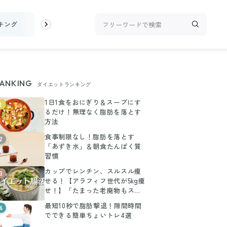
キング
お金
家事テク
収納・片付け
ビューティ
100均・
ANKING
ダイエットランキング
1日1食をおにぎり＆スープにす
1
るだけ！無理なく脂肪を落とす
方法
食事制限なし！脂肪を落とす
2
「あずき水」＆朝食たんぱく質
習慣
カップでレンチン、スルスル痩
3
せる！【アラフィフ世代が5kg痩
せ！】「たまった老廃物もスッ
キリ」レシピ2選
最短10秒で脂肪撃退！隙間時間
4
でできる簡単ちょいトレ4選