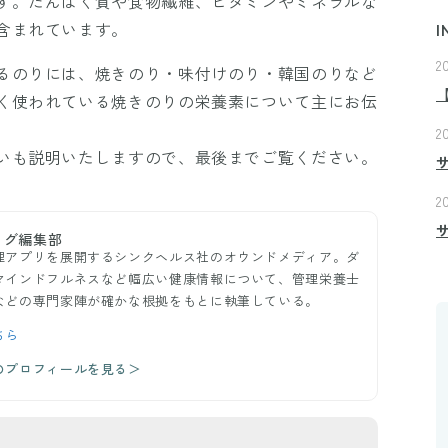
す。たんぱく質や食物繊維、ビタミンやミネラルな
含まれています。
I
2
るのりには、焼きのり・味付けのり・韓国のりなど
く使われている焼きのりの栄養素について主にお伝
2
いも説明いたしますので、最後までご覧ください。
2
ログ編集部
理アプリを展開するシンクヘルス社のオウンドメディア。ダ
マインドフルネスなど幅広い健康情報について、管理栄養士
などの専門家陣が確かな根拠をもとに執筆している。
ちら
のプロフィールを見る＞