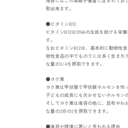
海苔にはこの葉酸が豊富に含まれており
取出来ます。
●ビタミンB12
ビタミンB12はDNAの生成を助ける
す。
なおビタミンB12は、基本的に動物性
物性食品の中でものりには多く含まれ
な量の3/4を摂取できます。
●ヨウ素
ヨウ素は甲状腺で甲状腺ホルモンを作
子どもの成長にも欠かせないホルモン
そしてヨウ素は海苔の他に、昆布やわ
な量の3分の2を摂取できます。
●海苔が健康に悪いと言われる理由