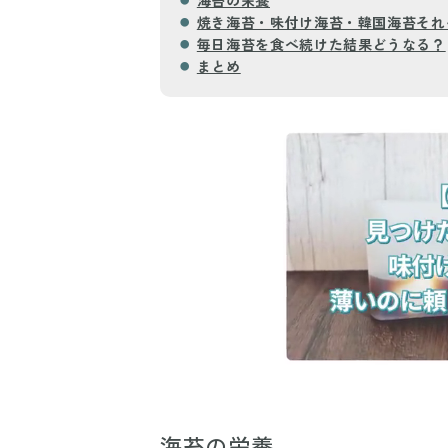
焼き海苔・味付け海苔・韓国海苔それ
毎日海苔を食べ続けた結果どうなる？
まとめ
海苔の栄養