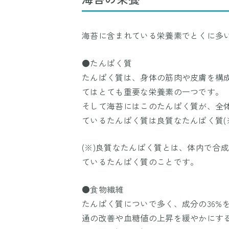
海苔に含まれている栄養素でとくに多
●たんぱく質
たんぱく質は、身体の筋肉や皮膚を構
てはとても重要な栄養素の一つです。
そして海苔にはこのたんぱく質が、全体
ているたんぱく質は良質なたんぱく質(
(※)良質なたんぱく質とは、体内で合
ているたんぱく質のことです。
●食物繊維
たんぱく質についで多く、成分の36%
通の改善や血糖値の上昇を緩やかにす