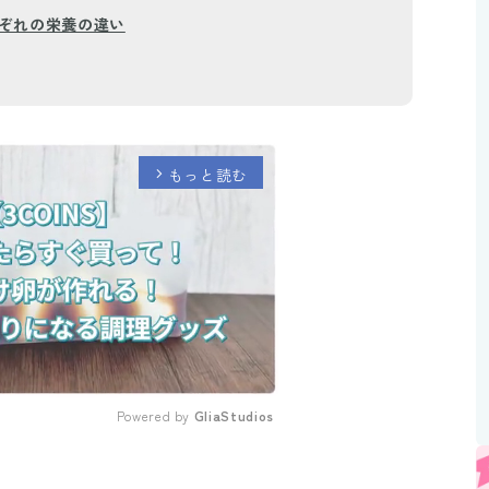
ぞれの栄養の違い
もっと読む
arrow_forward_ios
Powered by 
GliaStudios
Mute