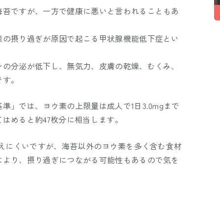
海苔ですが、一方で健康に悪いと言われることもあ
素の摂り過ぎが原因で起こる甲状腺機能低下症とい
ンの分泌が低下し、無気力、皮膚の乾燥、むくみ、
です。
準」では、ヨウ素の上限量は成人で1日3.0mgまで
はめると約47枚分に相当します。
考えにくいですが、海苔以外のヨウ素を多く含む食材
により、摂り過ぎにつながる可能性もあるので気を