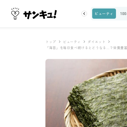
ランキング
お金
家事テク
収納・片付け
ビューティ
10
トップ
ビューティ
ダイエット
「海苔」を毎日食べ続けるとどうなる…？栄養豊