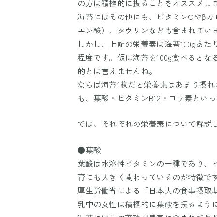
の方は積極的に摂ることをオススメし
海苔にはその他にも、ビタミンCやβカ
エン酸）、タウリンなども含まれてい
しかし、上記の栄養素は海苔100gあた
程度です。仮に海苔を100g食べると
的とは言えませんね。
ならば海苔1枚だと栄養素はあまり摂れ
も、葉酸・ビタミンB12・ヨウ素とい
では、それぞれの栄養素について解説
●葉酸
葉酸は水溶性ビタミンの一種であり、ビ
育にも大きく関わっているのが特徴で
厚生労働省による「日本人の食事摂取
乳中の女性は積極的に葉酸を摂るよう