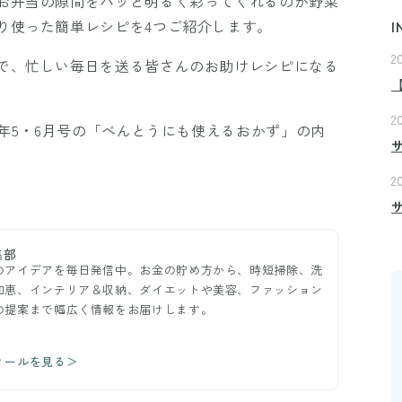
お弁当の隙間をパッと明るく彩ってくれるのが野菜
り使った簡単レシピを4つご紹介します。
I
2
で、忙しい毎日を送る皆さんのお助けレシピになる
2
5年5・6月号の「べんとうにも使えるおかず」の内
2
集部
のアイデアを毎日発信中。お金の貯め方から、時短掃除、洗
知恵、インテリア＆収納、ダイエットや美容、ファッション
の提案まで幅広く情報をお届けします。
ィールを見る＞