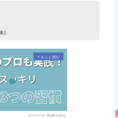
決！
もっと読む
arrow_forward_ios
Powered by 
GliaStudios