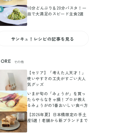
10分どんぶり＆20分パスタ！一
5
皿で大満足のスピード主食2選
サンキュ！レシピの記事を見る
ORE
その他
【セリア】「考えた人天才！」
使いやすさの工夫がすごい大人
気グッズ
いまが旬の「みょうが」を買っ
たらやらなきゃ損！プロが教え
るみょうがの1番おいしい食べ方
【2026年夏】日本橋限定の手土
産5選！老舗から新ブランドまで