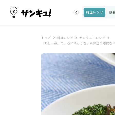
片付け
ビューティ
100均・雑貨
スーパー
料理レシピ
話
トップ
料理レシピ
サンキュ！レシピ
「あと一品」で、心にゆとりを。お弁当の隙間を