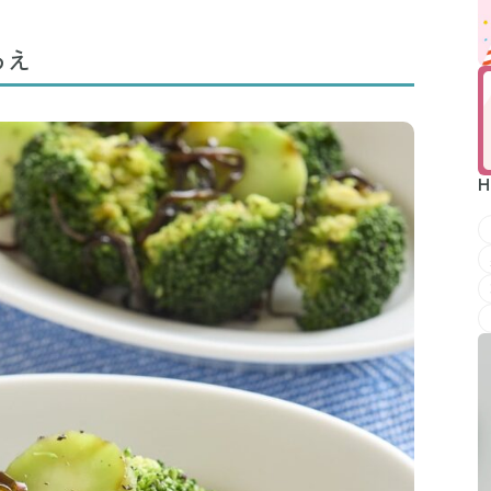
Mute
あえ
H