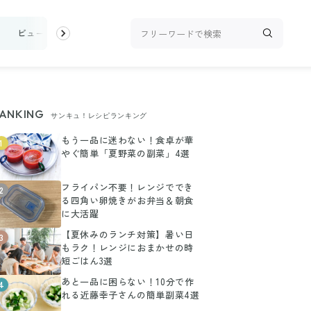
け
ビューティ
100均・雑貨
スーパー
料理レシピ
話題
ANKING
サンキュ！レシピランキング
もう一品に迷わない！食卓が華
1
やぐ簡単「夏野菜の副菜」4選
フライパン不要！レンジででき
2
る四角い卵焼きがお弁当＆朝食
に大活躍
【夏休みのランチ対策】暑い日
3
もラク！レンジにおまかせの時
短ごはん3選
あと一品に困らない！10分で作
4
れる近藤幸子さんの簡単副菜4選