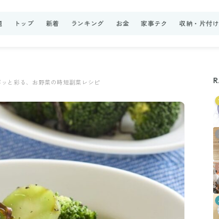
題
トップ
新着
ランキング
お金
家事テク
収納・片付
R
パッと彩る、お野菜の時短副菜レシピ