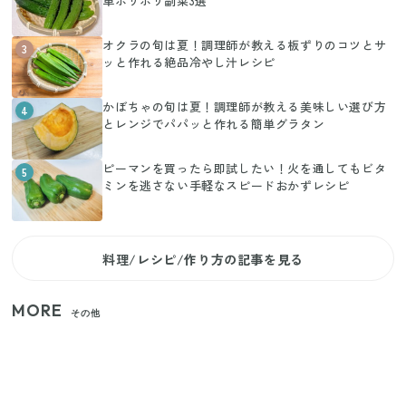
単ポリポリ副菜3選
オクラの旬は夏！調理師が教える板ずりのコツとサ
3
ッと作れる絶品冷やし汁レシピ
かぼちゃの旬は夏！調理師が教える美味しい選び方
4
とレンジでパパッと作れる簡単グラタン
ピーマンを買ったら即試したい！火を通してもビタ
5
ミンを逃さない手軽なスピードおかずレシピ
料理/レシピ/作り方の記事を見る
MORE
その他
【2026年夏】日本橋限定の手土産5選！老舗から新ブ
ランドまで