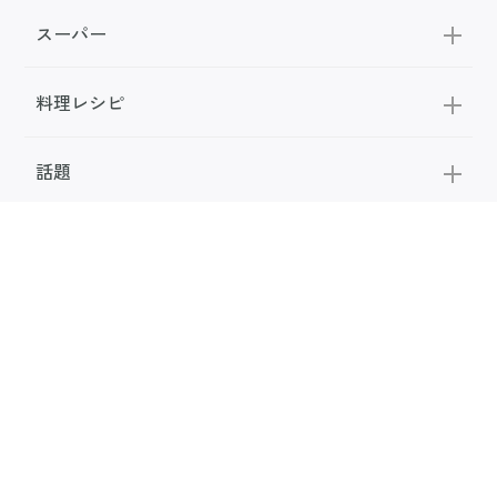
スーパー
料理レシピ
話題
FOLLOW US
公式SNS
お問い合わせ
広告掲載
利用規約
メディアポリシー
利用者情報の取り扱い
お知らせ
サンキュ！について
専門家・執筆者一覧
サンキュ！STYLEライター一覧
会社案内
個人情報保護の取り組み