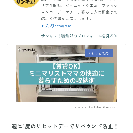
リア＆収納、ダイエットや美容、ファッシ
ョンコーデ、マナー、暮らし方の提案まで
幅広く情報をお届けします。
▶公式Instagram
サンキュ！編集部のプロフィールを見る＞
もっと読む
arrow_forward_ios
Powered by 
GliaStudios
Mute
週に1度のリセットデーでリバウンド防止！