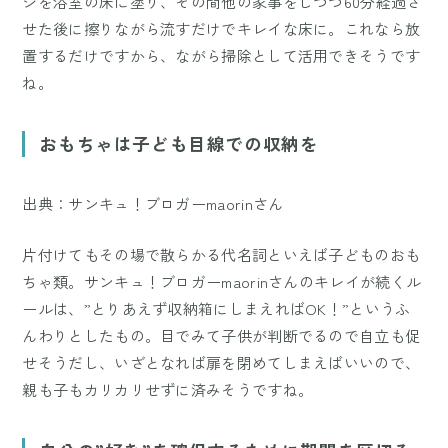
シを浴室の床に塗り、その間他の家事をしつつ60分経過さ
せた後に擦りながら流すだけでキレイな床に。これなら放
置するだけですから、ながら掃除として活用できそうです
ね。
おもちゃは子ども目線での収納を
出典：サンキュ！ブロガーmaorinさん
片付けてもその場で散らかる代名詞といえば子どものおも
ちゃ類。サンキュ！ブロガーmaorinさんのキレイが続くル
ールは、”とりあえず収納箱にしまえればOK！”というふ
んわりとしたもの。目でみて子供が判断でるので自立も促
せそうだし、いざとなれば扉を閉めてしまえばいいので、
親も子もカリカリせずに済みそうですね。