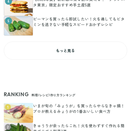
4
タ東京」限定おすすめ手土産5選
ピーマンを買ったら即試したい！火を通してもビタ
5
ミンを逃さない手軽なスピードおかずレシピ
もっと見る
RANKING
料理/レシピ/作り方ランキング
いまが旬の「みょうが」を買ったらやらなきゃ損！
1
プロが教えるみょうがの1番おいしい食べ方
きゅうりが余ったらこれ！火を使わずすぐ作れる簡
2