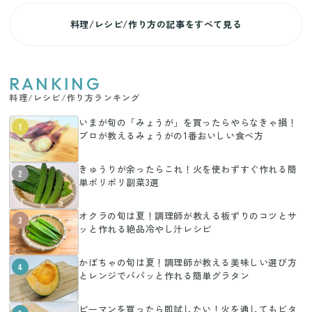
料理/レシピ/作り方の記事をすべて見る
RANKING
料理/レシピ/作り方ランキング
いまが旬の「みょうが」を買ったらやらなきゃ損！
1
プロが教えるみょうがの1番おいしい食べ方
きゅうりが余ったらこれ！火を使わずすぐ作れる簡
2
単ポリポリ副菜3選
オクラの旬は夏！調理師が教える板ずりのコツとサ
3
ッと作れる絶品冷やし汁レシピ
かぼちゃの旬は夏！調理師が教える美味しい選び方
4
とレンジでパパッと作れる簡単グラタン
ピーマンを買ったら即試したい！火を通してもビタ