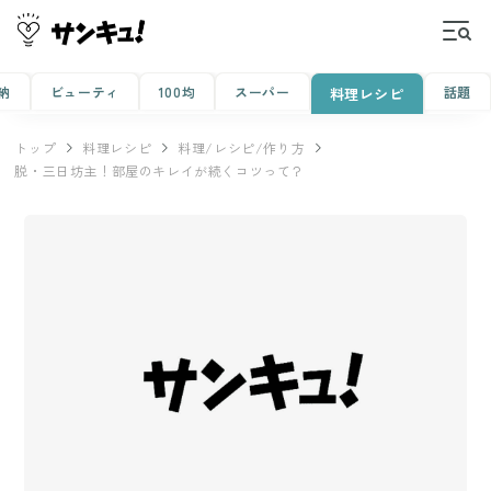
納
ビューティ
100均
スーパー
話題
料理レシピ
トップ
料理レシピ
料理/レシピ/作り方
脱・三日坊主！部屋のキレイが続くコツって？