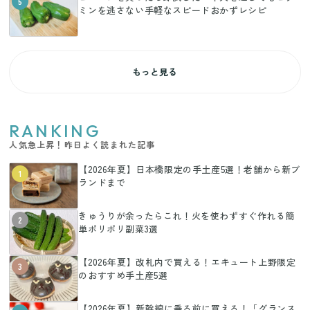
5
ミンを逃さない手軽なスピードおかずレシピ
もっと見る
RANKING
人気急上昇！昨日よく読まれた記事
【2026年夏】日本橋限定の手土産5選！老舗から新ブ
1
ランドまで
きゅうりが余ったらこれ！火を使わずすぐ作れる簡
2
単ポリポリ副菜3選
【2026年夏】改札内で買える！エキュート上野限定
3
のおすすめ手土産5選
【2026年夏】新幹線に乗る前に買える！「グランス