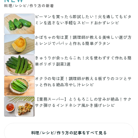
料理/レシピ/作り方の新着
ピーマンを買ったら即試したい！火を通してもビタ
ミンを逃さない手軽なスピードおかずレシピ
かぼちゃの旬は夏！調理師が教える美味しい選び方
とレンジでパパッと作れる簡単グラタン
きゅうりが余ったらこれ！火を使わずすぐ作れる簡
単ポリポリ副菜3選
オクラの旬は夏！調理師が教える板ずりのコツとサ
ッと作れる絶品冷やし汁レシピ
【業務スーパー】とうもろこしの甘みが絶品！サク
サク弾けるインドネシア風かき揚げレシピ
料理/レシピ/作り方の記事をすべて見る