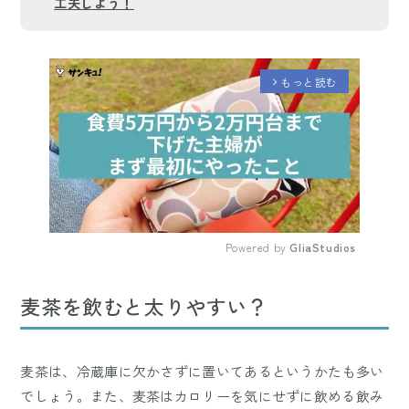
工夫しよう！
もっと読む
arrow_forward_ios
Powered by 
GliaStudios
Mute
麦茶を飲むと太りやすい？
麦茶は、冷蔵庫に欠かさずに置いてあるというかたも多い
でしょう。また、麦茶はカロリーを気にせずに飲める飲み