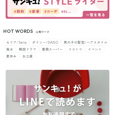
HOT WORDS
人気ワード
セリア/Seria
ダイソー/DAISO
男の子の髪型/ヘアスタイル
風水
韓国ドラマ
業務スーパー
コストコ
イベント
夏休み
お土産