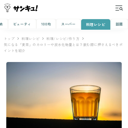
納
ビューティ
100均
スーパー
話題
料理レシピ
トップ
料理レシピ
料理/レシピ/作り方
気になる「麦茶」のカロリーや炭水化物量とは？飲む際に押さえるべきポ
イントを紹介