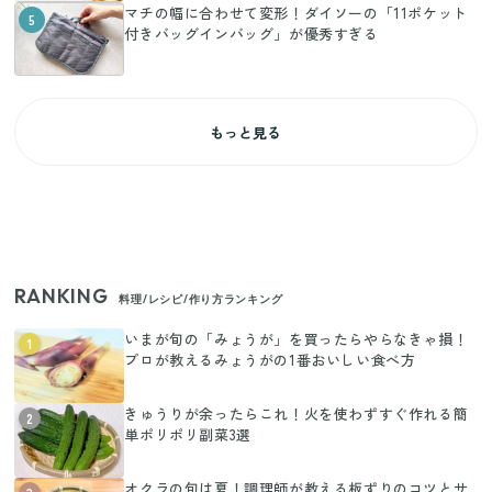
マチの幅に合わせて変形！ダイソーの「11ポケット
5
付きバッグインバッグ」が優秀すぎる
もっと見る
RANKING
料理/レシピ/作り方ランキング
いまが旬の「みょうが」を買ったらやらなきゃ損！
1
プロが教えるみょうがの1番おいしい食べ方
きゅうりが余ったらこれ！火を使わずすぐ作れる簡
2
単ポリポリ副菜3選
オクラの旬は夏！調理師が教える板ずりのコツとサ