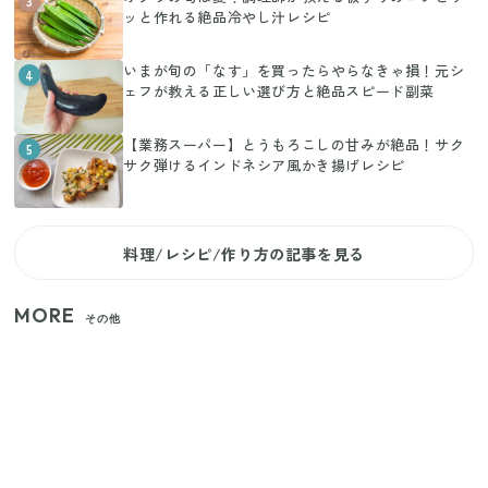
3
ッと作れる絶品冷やし汁レシピ
いまが旬の「なす」を買ったらやらなきゃ損！元シ
4
ェフが教える正しい選び方と絶品スピード副菜
【業務スーパー】とうもろこしの甘みが絶品！サク
5
サク弾けるインドネシア風かき揚げレシピ
料理/レシピ/作り方の記事を見る
MORE
その他
いまが旬の「みょうが」を買ったらやらなきゃ損！
プロが教えるみょうがの1番おいしい食べ方
【セリア】「考えた人天才！」使いやすさの工夫が
すごい大人気グッズ