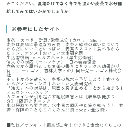
みてください。
夏場だけでなく冬でも温かい麦茶で水分補
給してみてはいかがでしょうか。
※参考にしたサイト
麦茶 – カロリー計算/栄養成分 | カロリーSlism
麦茶は夏場に最適な飲み物！麦茶と緑茶の違いについて
からだにいいこといっぱい、麦茶のススメ｜食べるから
だメンテナンス｜おいしい大麦研究所
生活習慣病 | e-ヘルスネット（厚生労働省）
個人での対応（セルフケア） | 日本看護協会
六条大麦を原料とした麦茶の香りにリラックス効果が期
待！！ ーカゴメ、杏林大学との共同研究ー|カゴメ株式会
社
ホット麦茶を飲んで、冬場の脱水を予防しよう｜食べる
からだメンテナンス｜おいしい大麦研究所
「冷え」への対処は、原因を突き止めることから始まる |
オムロン ヘルスケア
カフェインが引き起こす睡眠障害とは【岐阜駅徒歩５
分】 | 阪野クリニック
水の摂取でも要注意。水中毒の原因や対策を知ろう！ | 共
済・保障のことならこくみん共済 coop <全労済>
■監修／サンキュ！編集部…今すぐできる素敵なくらしの