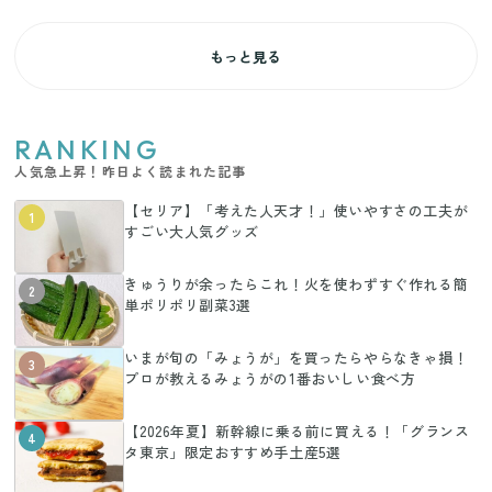
もっと見る
RANKING
人気急上昇！昨日よく読まれた記事
【セリア】「考えた人天才！」使いやすさの工夫が
1
すごい大人気グッズ
きゅうりが余ったらこれ！火を使わずすぐ作れる簡
2
単ポリポリ副菜3選
いまが旬の「みょうが」を買ったらやらなきゃ損！
3
プロが教えるみょうがの1番おいしい食べ方
【2026年夏】新幹線に乗る前に買える！「グランス
4
タ東京」限定おすすめ手土産5選