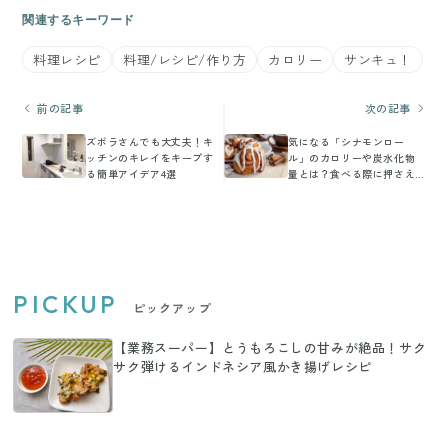
関連するキーワード
料理レシピ
料理/レシピ/作り方
カロリー
サンキュ！
前の記事
次の記事
ズボラさんでも大丈夫！キ
気になる「シナモンロー
ッチンのキレイをキープす
ル」のカロリーや炭水化物
る簡単アイデア4選
量とは？食べる際に押さえ
るべきポイントを紹介
PICKUP
ピックアップ
【業務スーパー】とうもろこしの甘みが絶品！サク
サク弾けるインドネシア風かき揚げレシピ