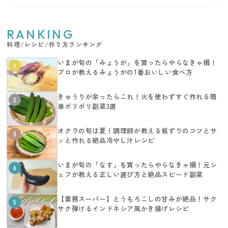
RANKING
料理/レシピ/作り方ランキング
いまが旬の「みょうが」を買ったらやらなきゃ損！
1
プロが教えるみょうがの1番おいしい食べ方
きゅうりが余ったらこれ！火を使わずすぐ作れる簡
2
単ポリポリ副菜3選
オクラの旬は夏！調理師が教える板ずりのコツとサ
3
ッと作れる絶品冷やし汁レシピ
いまが旬の「なす」を買ったらやらなきゃ損！元シ
4
ェフが教える正しい選び方と絶品スピード副菜
【業務スーパー】とうもろこしの甘みが絶品！サク
5
サク弾けるインドネシア風かき揚げレシピ