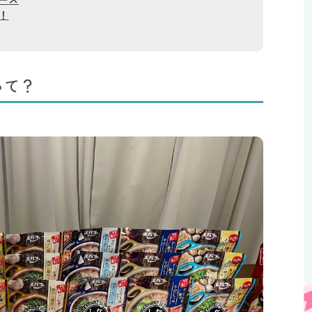
！
って？