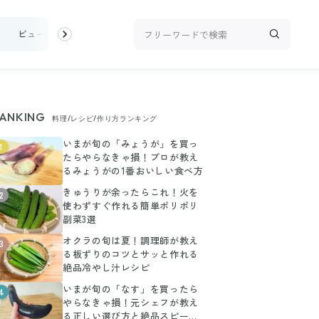
け
ビューティ
100均・雑貨
スーパー
料理レシピ
話題
ANKING
料理/レシピ/作り方ランキング
いまが旬の「みょうが」を買っ
1
たらやらなきゃ損！プロが教え
るみょうがの1番おいしい食べ方
きゅうりが余ったらこれ！火を
2
使わずすぐ作れる簡単ポリポリ
副菜3選
オクラの旬は夏！調理師が教え
3
る板ずりのコツとサッと作れる
絶品冷やし汁レシピ
いまが旬の「なす」を買ったら
4
やらなきゃ損！元シェフが教え
る正しい選び方と絶品スピード