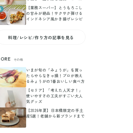
副菜
【業務スーパー】とうもろこし
5
の甘みが絶品！サクサク弾ける
インドネシア風かき揚げレシピ
料理/レシピ/作り方の記事を見る
ORE
その他
いまが旬の「みょうが」を買っ
たらやらなきゃ損！プロが教え
るみょうがの1番おいしい食べ方
【セリア】「考えた人天才！」
使いやすさの工夫がすごい大人
気グッズ
【2026年夏】日本橋限定の手土
産5選！老舗から新ブランドまで