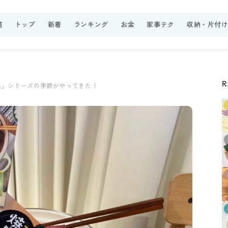
題
トップ
新着
ランキング
お金
家事テク
収納・片付
R
ぶ」シリーズの季節がやってきた！