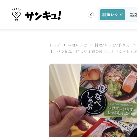
片付け
ビューティ
100均・雑貨
スーパー
料理レシピ
話
トップ
料理レシピ
料理/レシピ/作り方
【エバラ食品】忙しい主婦の救世主！「なべしゃ