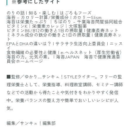
※参考にしたサイト
のりの話 | 知る・楽しむ | はごろもフーズ
海苔 – カロリー計算/栄養成分 | カロリーSlism
海苔は栄養たっぷり ｜ちばのり – 千葉海苔問屋協同組合
ビタミンK｜栄養素カレッジ｜大塚製薬
ビタミンB6/B12の働きと1日の摂取量 | 健康長寿ネット
ミネラル成分の鉄分の働きと1日の摂取量 | 健康長寿ネッ
ト
EPAとDHAの違いは？ | サラサラ生活向上委員会 | ニッス
イ
食物繊維の必要性と健康 | e-ヘルスネット（厚生労働省）
海苔の力。元気の素。 | 海苔JAPAN 海苔で健康推進委
員会ホームページ
■監修／ゆかり…サンキュ！STYLEライター。フリーの監
理栄養士として、栄養指導、料理教室講師、セミナー講師
などでの活動から得たことや気付きをわかりやすく発信
中。栄養バランスの整え方や簡単でおいしいレシピが人
気。
編集／サンキュ！編集部