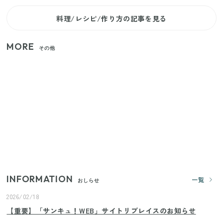
料理/レシピ/作り方の記事を見る
MORE
その他
いまが旬の「みょうが」を買ったらやらなきゃ損！
プロが教えるみょうがの1番おいしい食べ方
【セリア】「考えた人天才！」使いやすさの工夫が
すごい大人気グッズ
【2026年夏】日本橋限定の手土産5選！老舗から新ブ
ランドまで
INFORMATION
一覧
おしらせ
2026/02/18
【重要】「サンキュ！WEB」サイトリプレイスのお知らせ