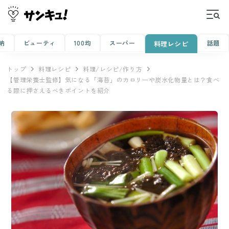
納
ビューティ
100均
スーパー
話題
料理レシピ
トップ
料理レシピ
料理/レシピ/作り方
【管理栄養士監修】気になる「海苔」のカロリーや炭水化物量とは？食べ
る際に押さえるべきポイントを紹介