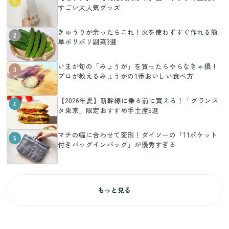
1
すごい大人気グッズ
きゅうりが余ったらこれ！火を使わずすぐ作れる簡
2
単ポリポリ副菜3選
いまが旬の「みょうが」を買ったらやらなきゃ損！
3
プロが教えるみょうがの1番おいしい食べ方
【2026年夏】新幹線に乗る前に買える！「グランス
4
タ東京」限定おすすめ手土産5選
マチの幅に合わせて変形！ダイソーの「11ポケット
5
付きバッグインバッグ」が優秀すぎる
もっと見る