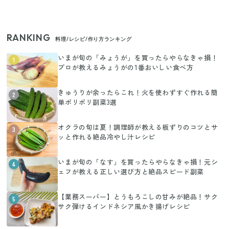
RANKING
料理/レシピ/作り方ランキング
いまが旬の「みょうが」を買ったらやらなきゃ損！
1
プロが教えるみょうがの1番おいしい食べ方
きゅうりが余ったらこれ！火を使わずすぐ作れる簡
2
単ポリポリ副菜3選
オクラの旬は夏！調理師が教える板ずりのコツとサ
3
ッと作れる絶品冷やし汁レシピ
いまが旬の「なす」を買ったらやらなきゃ損！元シ
4
ェフが教える正しい選び方と絶品スピード副菜
【業務スーパー】とうもろこしの甘みが絶品！サク
5
サク弾けるインドネシア風かき揚げレシピ