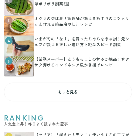
単ポリポリ副菜3選
オクラの旬は夏！調理師が教える板ずりのコツとサ
3
ッと作れる絶品冷やし汁レシピ
いまが旬の「なす」を買ったらやらなきゃ損！元シ
4
ェフが教える正しい選び方と絶品スピード副菜
【業務スーパー】とうもろこしの甘みが絶品！サク
5
サク弾けるインドネシア風かき揚げレシピ
もっと見る
RANKING
人気急上昇！昨日よく読まれた記事
【セリア】「考えた人天才！」使いやすさの工夫が