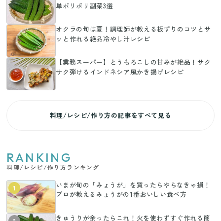
単ポリポリ副菜3選
オクラの旬は夏！調理師が教える板ずりのコツとサ
ッと作れる絶品冷やし汁レシピ
【業務スーパー】とうもろこしの甘みが絶品！サク
サク弾けるインドネシア風かき揚げレシピ
料理/レシピ/作り方の記事をすべて見る
RANKING
料理/レシピ/作り方ランキング
いまが旬の「みょうが」を買ったらやらなきゃ損！
1
プロが教えるみょうがの1番おいしい食べ方
きゅうりが余ったらこれ！火を使わずすぐ作れる簡
2