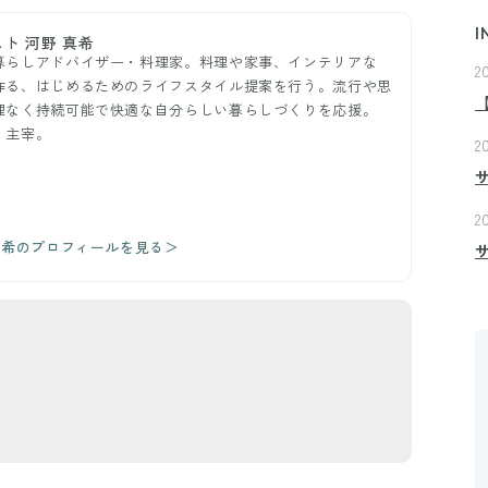
I
ト 河野 真希
暮らしアドバイザー・料理家。料理や家事、インテリアな
2
作る、はじめるためのライフスタイル提案を行う。流行や思
理なく持続可能で快適な自分らしい暮らしづくりを応援。
』主宰。
2
2
真希のプロフィールを見る＞