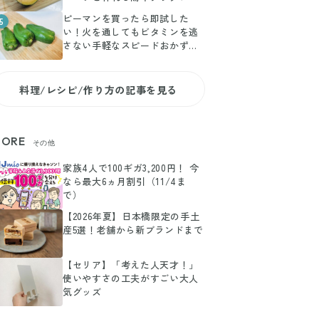
ピーマンを買ったら即試した
5
い！火を通してもビタミンを逃
さない手軽なスピードおかずレ
シピ
料理/レシピ/作り方の記事を見る
ORE
その他
家族4人で100ギガ3,200円！ 今
なら最大6ヵ月割引（11/4ま
で）
【2026年夏】日本橋限定の手土
産5選！老舗から新ブランドまで
【セリア】「考えた人天才！」
使いやすさの工夫がすごい大人
気グッズ