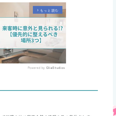
もっと読む
arrow_forward_ios
Powered by 
GliaStudios
Mute