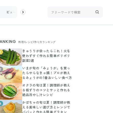
け
ビューティ
100均・雑貨
スーパー
料理レシピ
話題
ANKING
料理/レシピ/作り方ランキング
きゅうりが余ったらこれ！火を
1
使わずすぐ作れる簡単ポリポリ
副菜3選
いまが旬の「みょうが」を買っ
2
たらやらなきゃ損！プロが教え
るみょうがの1番おいしい食べ方
オクラの旬は夏！調理師が教え
3
る板ずりのコツとサッと作れる
絶品冷やし汁レシピ
かぼちゃの旬は夏！調理師が教
4
える美味しい選び方とレンジで
パパッと作れる簡単グラタン