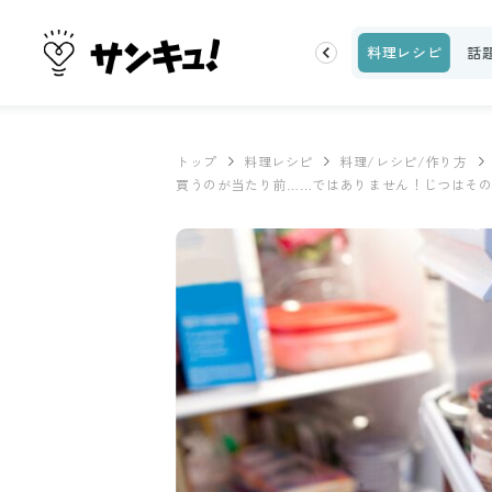
片付け
ビューティ
100均・雑貨
スーパー
料理レシピ
話
トップ
料理レシピ
料理/レシピ/作り方
買うのが当たり前……ではありません！じつはそ