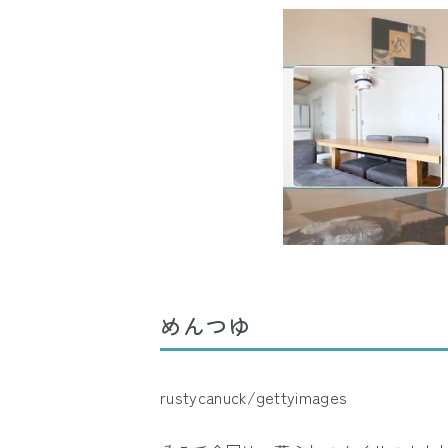
めんつゆ
rustycanuck/gettyimages