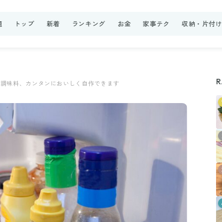
題
トップ
新着
ランキング
お金
家事テク
収納・片付
R
の調味料、カンタンにおいしく自作できます