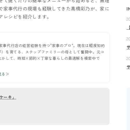
ぜて焼くだけの簡単なメニューから始めると、無理
で家事代行の現場も経験してきた髙橋彩乃が、家に
I
アレシピを紹介します。
2
2
ー。家事代行店の経営経験を持つ"家事のプロ"。現在は軽度知的
子）を育てる、ステップファミリーの母として奮闘中。元コ
生かして、時短×節約×丁寧な暮らしの最適解を模索中で
2
見る＞
ケーキ」