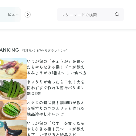
け
ビューティ
100均・雑貨
スーパー
料理レシピ
話題
ANKING
料理/レシピ/作り方ランキング
いまが旬の「みょうが」を買っ
1
たらやらなきゃ損！プロが教え
るみょうがの1番おいしい食べ方
きゅうりが余ったらこれ！火を
2
使わずすぐ作れる簡単ポリポリ
副菜3選
オクラの旬は夏！調理師が教え
3
る板ずりのコツとサッと作れる
絶品冷やし汁レシピ
いまが旬の「なす」を買ったら
4
やらなきゃ損！元シェフが教え
る正しい選び方と絶品スピード