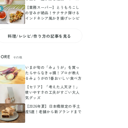
副菜
【業務スーパー】とうもろこし
5
の甘みが絶品！サクサク弾ける
インドネシア風かき揚げレシピ
料理/レシピ/作り方の記事を見る
ORE
その他
いまが旬の「みょうが」を買っ
たらやらなきゃ損！プロが教え
るみょうがの1番おいしい食べ方
【セリア】「考えた人天才！」
使いやすさの工夫がすごい大人
気グッズ
【2026年夏】日本橋限定の手土
産5選！老舗から新ブランドまで