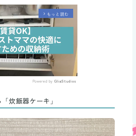
もっと読む
arrow_forward_ios
Powered by 
GliaStudios
Mute
る「炊飯器ケーキ」