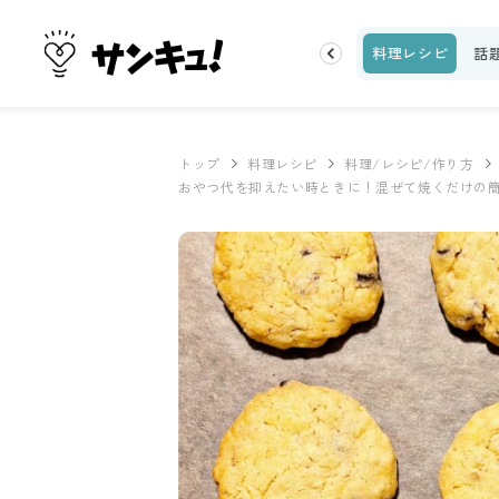
片付け
ビューティ
100均・雑貨
スーパー
料理レシピ
話
トップ
料理レシピ
料理/レシピ/作り方
おやつ代を抑えたい時ときに！混ぜて焼くだけの簡