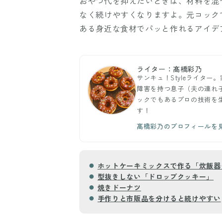
おやつ代を抑えたいときは、材料を混
なく続けやすくなりますよ。元コック
ある身近な食材でパッと作れるアイデ
ライター：髙橋彩乃
サンキュ！Styleライタ
障害を持つ息子（夫の連れ
ックでもあるプロの技術を
す！
髙橋彩乃のプロフィールを
ホットケーキミックスで作る「炊飯器
型抜きしない「ドロップクッキー」
焼きドーナツ
手作りと市販品を分けると続けやすい