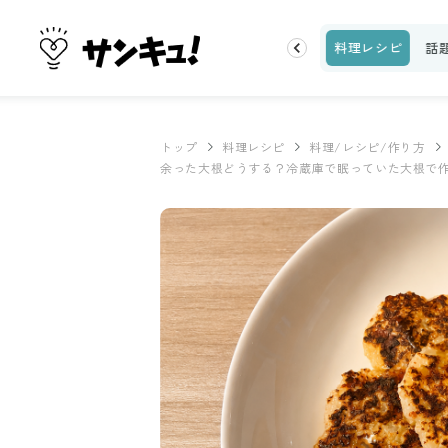
片付け
ビューティ
100均・雑貨
スーパー
料理レシピ
話
トップ
料理レシピ
料理/レシピ/作り方
余った大根どうする？冷蔵庫で眠っていた大根で