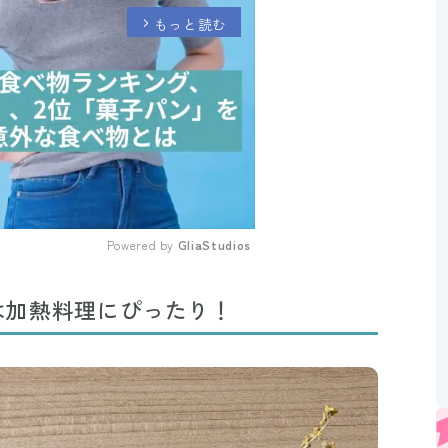
もっと読む
arrow_forward_ios
Powered by 
GliaStudios
Mute
は加熱料理にぴったり！