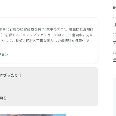
I
2
ー。家事代行店の経営経験を持つ"家事のプロ"。現在は軽度知的
2
子）を育てる、ステップファミリーの母として奮闘中。元コ
生かして、時短×節約×丁寧な暮らしの最適解を模索中で
2
見る＞
にぴったり！
切る