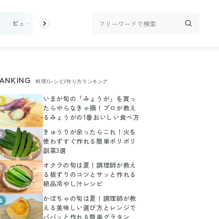
け
ビューティ
100均・雑貨
スーパー
料理レシピ
話題
ANKING
料理/レシピ/作り方ランキング
いまが旬の「みょうが」を買っ
1
たらやらなきゃ損！プロが教え
るみょうがの1番おいしい食べ方
きゅうりが余ったらこれ！火を
2
使わずすぐ作れる簡単ポリポリ
副菜3選
オクラの旬は夏！調理師が教え
3
る板ずりのコツとサッと作れる
絶品冷やし汁レシピ
かぼちゃの旬は夏！調理師が教
4
える美味しい選び方とレンジで
パパッと作れる簡単グラタン