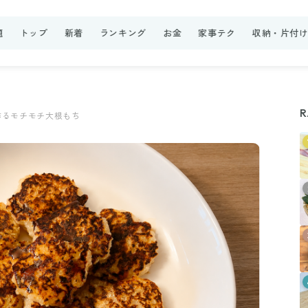
題
トップ
新着
ランキング
お金
家事テク
収納・片付
R
作るモチモチ大根もち