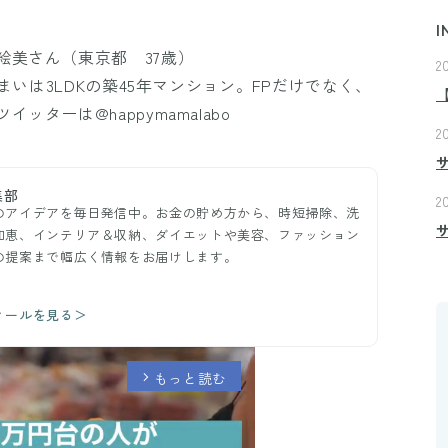
I
絵美さん（東京都 37歳）
2
まいは3LDKの築45年マンション。FPだけでなく、
ターは@happymamalabo
2
集部
2
のアイデアを毎日発信中。お金の貯め方から、時短掃除、洗
知恵、インテリア＆収納、ダイエットや美容、ファッション
の提案まで幅広く情報をお届けします。
ィールを見る＞
もっと読む
arrow_forward_ios