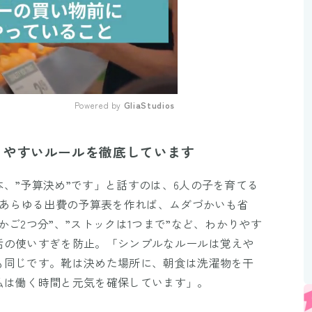
Powered by 
GliaStudios
Mute
りやすいルールを徹底しています
、”予算決め”です」と話すのは、6人の子を育てる
るあらゆる出費の予算表を作れば、ムダづかいも省
ご2つ分”、”ストックは1つまで”など、わかりやす
活の使いすぎを防止。「シンプルなルールは覚えや
も同じです。靴は決めた場所に、朝食は洗濯物を干
私は働く時間と元気を確保しています」。