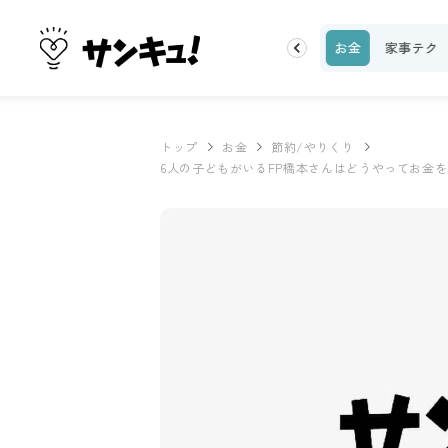
理レシピ
話題
トップ
新着
ランキング
お金
家事テク
トップ
お金
節約/やりくり
6人の子どもがいるFP橋本さんはどうやってお金を