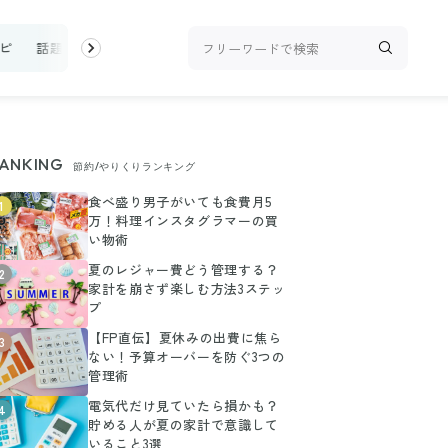
ピ
話題
トップ
新着
ランキング
お金
家事テク
収
ANKING
節約/やりくりランキング
食べ盛り男子がいても食費月5
1
万！料理インスタグラマーの買
い物術
夏のレジャー費どう管理する？
2
家計を崩さず楽しむ方法3ステッ
プ
【FP直伝】夏休みの出費に焦ら
3
ない！予算オーバーを防ぐ3つの
管理術
電気代だけ見ていたら損かも？
4
貯める人が夏の家計で意識して
いること3選