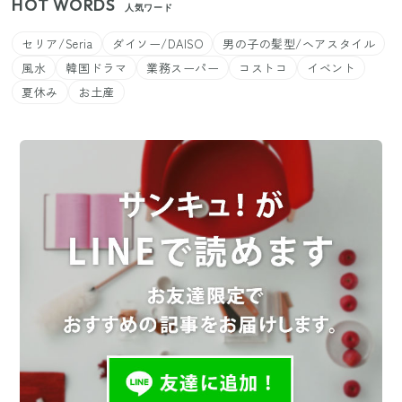
HOT WORDS
人気ワード
セリア/Seria
ダイソー/DAISO
男の子の髪型/ヘアスタイル
風水
韓国ドラマ
業務スーパー
コストコ
イベント
夏休み
お土産