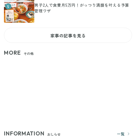
男子2人で食費月5万円！がっつり満腹を叶える予算
5
管理ワザ
家事の記事を見る
MORE
その他
いまが旬の「みょうが」を買ったらやらなきゃ損！
プロが教えるみょうがの1番おいしい食べ方
【セリア】「考えた人天才！」使いやすさの工夫が
すごい大人気グッズ
【2026年夏】日本橋限定の手土産5選！老舗から新ブ
ランドまで
INFORMATION
一覧
おしらせ