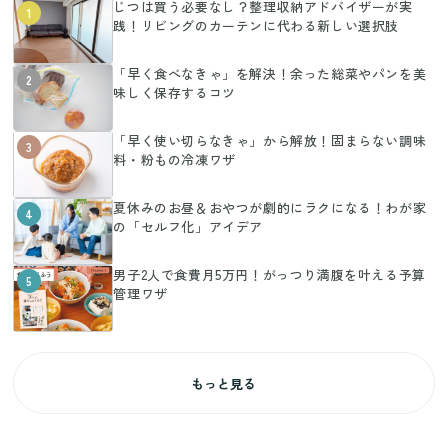
じつは買う必要なし？整理収納アドバイザーが実
1
践！リビングのカーテンに代わる新しい選択肢
「早く食べなきゃ」を解決！余った総菜やパンを美
2
味しく保存するコツ
「早く使い切らなきゃ」から解放！固まらない調味
3
料・粉もの冷凍ワザ
夏休みのお昼＆おやつが劇的にラクになる！わが家
4
の「セルフ化」アイデア
男子2人で食費月5万円！がっつり満腹を叶える予算
5
管理ワザ
もっと見る