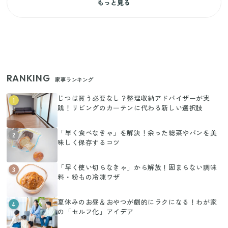
もっと見る
RANKING
家事ランキング
じつは買う必要なし？整理収納アドバイザーが実
1
践！リビングのカーテンに代わる新しい選択肢
「早く食べなきゃ」を解決！余った総菜やパンを美
2
味しく保存するコツ
「早く使い切らなきゃ」から解放！固まらない調味
3
料・粉もの冷凍ワザ
夏休みのお昼＆おやつが劇的にラクになる！わが家
4
の「セルフ化」アイデア