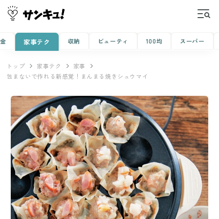
金
収納
ビューティ
100均
スーパー
家事テク
トップ
家事テク
家事
包まないで作れる新感覚！まんまる焼きシュウマイ