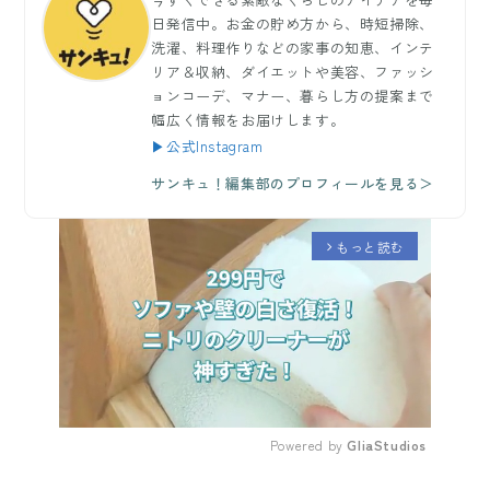
日発信中。お金の貯め方から、時短掃除、
洗濯、料理作りなどの家事の知恵、インテ
リア＆収納、ダイエットや美容、ファッシ
ョンコーデ、マナー、暮らし方の提案まで
幅広く情報をお届けします。
▶公式Instagram
サンキュ！編集部のプロフィールを見る＞
もっと読む
arrow_forward_ios
Powered by 
GliaStudios
Mute