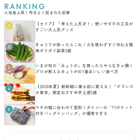
RANKING
人気急上昇！昨日よく読まれた記事
【セリア】「考えた人天才！」使いやすさの工夫が
1
すごい大人気グッズ
きゅうりが余ったらこれ！火を使わずすぐ作れる簡
2
単ポリポリ副菜3選
いまが旬の「みょうが」を買ったらやらなきゃ損！
3
プロが教えるみょうがの1番おいしい食べ方
【2026年夏】新幹線に乗る前に買える！「グランス
4
タ東京」限定おすすめ手土産5選
マチの幅に合わせて変形！ダイソーの「11ポケット
5
付きバッグインバッグ」が優秀すぎる