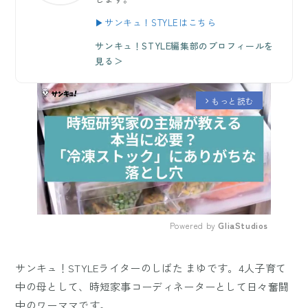
▶サンキュ！STYLEはこちら
サンキュ！STYLE編集部のプロフィールを
見る＞
もっと読む
arrow_forward_ios
Powered by 
GliaStudios
Mute
サンキュ！STYLEライターのしばた まゆです。4人子育て
中の母として、時短家事コーディネーターとして日々奮闘
中のワーママです。