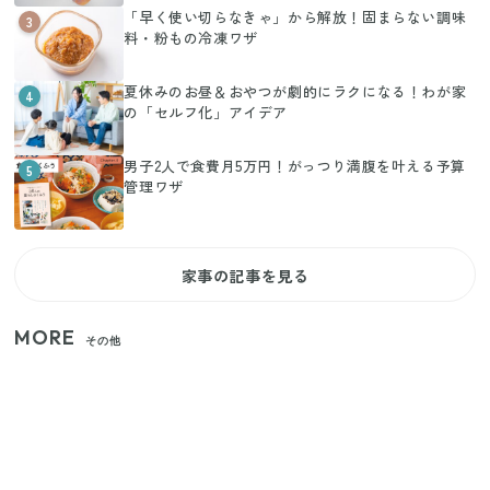
「早く使い切らなきゃ」から解放！固まらない調味
3
料・粉もの冷凍ワザ
夏休みのお昼＆おやつが劇的にラクになる！わが家
4
の「セルフ化」アイデア
男子2人で食費月5万円！がっつり満腹を叶える予算
5
管理ワザ
家事の記事を見る
MORE
その他
いまが旬の「みょうが」を買ったらやらなきゃ損！
プロが教えるみょうがの1番おいしい食べ方
【セリア】「考えた人天才！」使いやすさの工夫が
すごい大人気グッズ