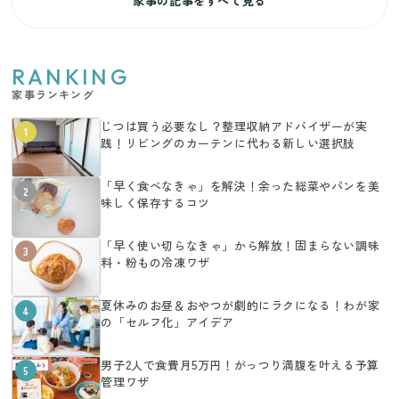
家事の記事をすべて見る
RANKING
家事ランキング
じつは買う必要なし？整理収納アドバイザーが実
1
践！リビングのカーテンに代わる新しい選択肢
「早く食べなきゃ」を解決！余った総菜やパンを美
2
味しく保存するコツ
「早く使い切らなきゃ」から解放！固まらない調味
3
料・粉もの冷凍ワザ
夏休みのお昼＆おやつが劇的にラクになる！わが家
4
の「セルフ化」アイデア
男子2人で食費月5万円！がっつり満腹を叶える予算
5
管理ワザ