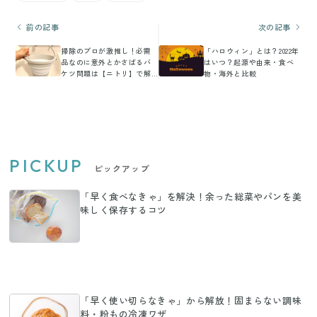
前の記事
次の記事
掃除のプロが激推し！必需
「ハロウィン」とは？2022年
品なのに意外とかさばるバ
はいつ？起源や由来・食べ
ケツ問題は【ニトリ】で解
物・海外と比較
決！
PICKUP
ピックアップ
「早く食べなきゃ」を解決！余った総菜やパンを美
味しく保存するコツ
「早く使い切らなきゃ」から解放！固まらない調味
料・粉もの冷凍ワザ