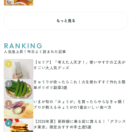
もっと見る
RANKING
人気急上昇！昨日よく読まれた記事
【セリア】「考えた人天才！」使いやすさの工夫が
1
すごい大人気グッズ
きゅうりが余ったらこれ！火を使わずすぐ作れる簡
2
単ポリポリ副菜3選
いまが旬の「みょうが」を買ったらやらなきゃ損！
3
プロが教えるみょうがの1番おいしい食べ方
【2026年夏】新幹線に乗る前に買える！「グランス
4
タ東京」限定おすすめ手土産5選