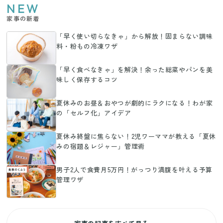
NEW
家事の新着
「早く使い切らなきゃ」から解放！固まらない調味
料・粉もの冷凍ワザ
「早く食べなきゃ」を解決！余った総菜やパンを美
味しく保存するコツ
夏休みのお昼＆おやつが劇的にラクになる！わが家
の「セルフ化」アイデア
夏休み終盤に焦らない！2児ワーママが教える「夏休
みの宿題＆レジャー」管理術
男子2人で食費月5万円！がっつり満腹を叶える予算
管理ワザ