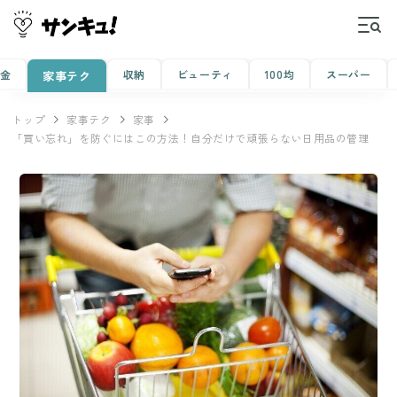
金
収納
ビューティ
100均
スーパー
家事テク
トップ
家事テク
家事
「買い忘れ」を防ぐにはこの方法！自分だけで頑張らない日用品の管理