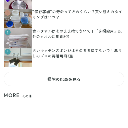
”保存容器”の寿命ってどのくらい？買い替えのタイ
3
ミングはいつ？
古いタオルはそのまま捨てないで！「床掃除用」以
4
外のタオル活用術5選
古いキッチンスポンジはそのまま捨てないで！暮ら
5
しのプロの再活用術3選
掃除の記事を見る
MORE
その他
【2026年夏】日本橋限定の手土産5選！老舗から新ブ
ランドまで
【セリア】「考えた人天才！」使いやすさの工夫が