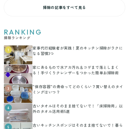
掃除の記事をすべて見る
RANKING
掃除ランキング
家事代行経験者が実践！夏のキッチン掃除がラクに
1
なる習慣3つ
家にあるもので水アカ汚れ＆コゲまで落としまく
2
る！手づくりクレンザーをつかった簡単お掃除術
”保存容器”の寿命ってどのくらい？買い替えのタイ
3
ミングはいつ？
古いタオルはそのまま捨てないで！「床掃除用」以
4
外のタオル活用術5選
古いキッチンスポンジはそのまま捨てないで！暮ら
5