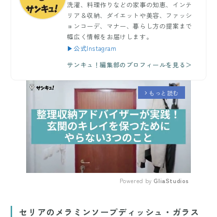
洗濯、料理作りなどの家事の知恵、インテ
リア＆収納、ダイエットや美容、ファッシ
ョンコーデ、マナー、暮らし方の提案まで
幅広く情報をお届けします。
▶公式Instagram
サンキュ！編集部のプロフィールを見る＞
もっと読む
arrow_forward_ios
Powered by 
GliaStudios
Mute
セリアのメラミンソープディッシュ・ガラス