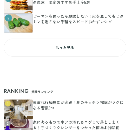
タ東京」限定おすすめ手土産5選
ピーマンを買ったら即試したい！火を通してもビタ
5
ミンを逃さない手軽なスピードおかずレシピ
もっと見る
RANKING
掃除ランキング
家事代行経験者が実践！夏のキッチン掃除がラクに
1
なる習慣3つ
家にあるもので水アカ汚れ＆コゲまで落としまく
2
る！手づくりクレンザーをつかった簡単お掃除術