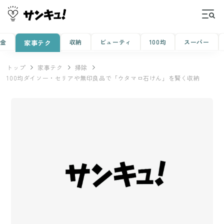
金
収納
ビューティ
100均
スーパー
家事テク
トップ
家事テク
掃除
100均ダイソー・セリアや無印良品で「ウタマロ石けん」を賢く収納