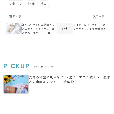
家事テク
掃除
洗剤
前の記事
次の記事
知らないうちに金運逃げて
ダイソーのマステシールが
いるかも！アクセサリーの
まさかキッチンで大活躍！
選び方・つけ方【Dr.コパの
風水解説】
PICKUP
ピックアップ
夏休み終盤に焦らない！2児ワーママが教える「夏休
みの宿題＆レジャー」管理術