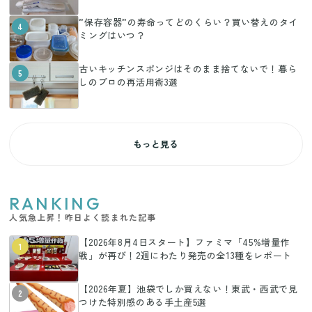
”保存容器”の寿命ってどのくらい？買い替えのタイ
4
ミングはいつ？
古いキッチンスポンジはそのまま捨てないで！暮ら
5
しのプロの再活用術3選
もっと見る
RANKING
人気急上昇！昨日よく読まれた記事
【2026年8月4日スタート】ファミマ「45%増量作
1
戦」が再び！2週にわたり発売の全13種をレポート
【2026年夏】池袋でしか買えない！東武・西武で見
2
つけた特別感のある手土産5選