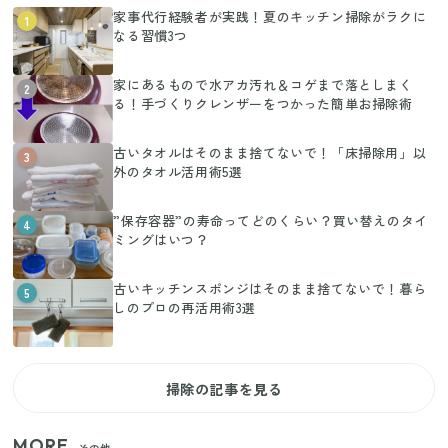
家事代行経験者が実践！夏のキッチン掃除がラクに
1
なる習慣3つ
家にあるもので水アカ汚れ＆コゲまで落としまく
2
る！手づくりクレンザーをつかった簡単お掃除術
古いタオルはそのまま捨てないで！「床掃除用」以
3
外のタオル活用術5選
”保存容器”の寿命ってどのくらい？買い替えのタイ
4
ミングはいつ？
古いキッチンスポンジはそのまま捨てないで！暮ら
5
しのプロの再活用術3選
掃除の記事を見る
MORE