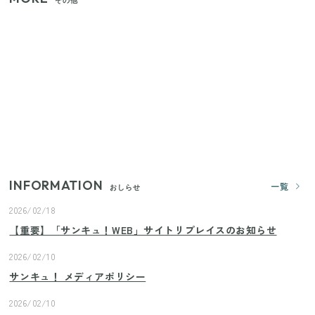
その他
家族4人で100ギガ3,200円！ 今なら最大6ヵ月割引
（11/4まで）
【2026年夏】日本橋限定の手土産5選！老舗から新ブ
ランドまで
きゅうりが余ったらこれ！火を使わずすぐ作れる簡
単ポリポリ副菜3選
INFORMATION
一覧
おしらせ
2026/02/18
【重要】「サンキュ！WEB」サイトリプレイスのお知らせ
2026/02/10
サンキュ！ メディアポリシー
2026/02/10