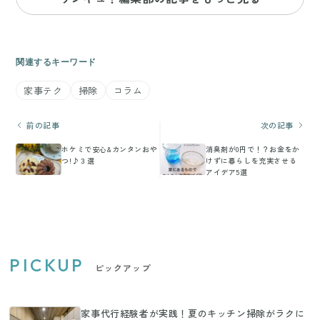
関連するキーワード
家事テク
掃除
コラム
前の記事
次の記事
ホケミで安心&カンタンおや
消臭剤が0円で！？お金をか
つ!♪３選
けずに暮らしを充実させる
アイデア5選
PICKUP
ピックアップ
家事代行経験者が実践！夏のキッチン掃除がラクに