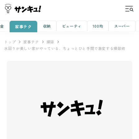
金
収納
ビューティ
100均
スーパー
家事テク
トップ
家事テク
掃除
水回りが美しい家がやっている、ちょっとひと手間で激変する掃除術