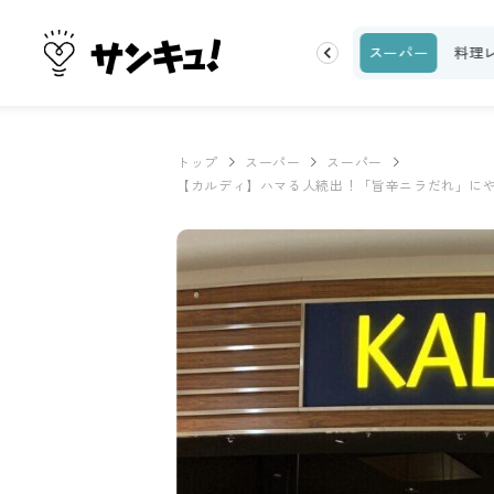
ク
収納・片付け
ビューティ
100均・雑貨
スーパー
料理
トップ
スーパー
スーパー
【カルディ】ハマる人続出！「旨辛ニラだれ」にや