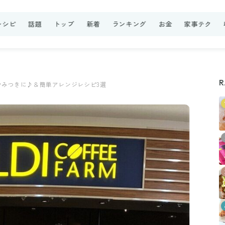
レシピ
話題
トップ
新着
ランキング
お金
家事テク
R
みつきに♪＆簡単アレンジレシピ3選