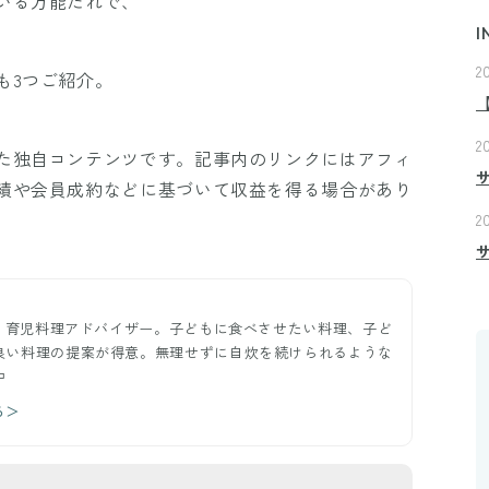
いる万能だれで、
I
2
も3つご紹介。
2
た独自コンテンツです。記事内のリンクにはアフィ
績や会員成約などに基づいて収益を得る場合があり
2
ー。育児料理アドバイザー。子どもに食べさせたい料理、子ど
良い料理の提案が得意。無理せずに自炊を続けられるような
中
る＞