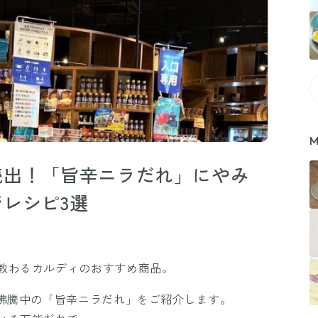
M
続出！「旨辛ニラだれ」にやみ
レシピ3選
教わるカルディのおすすめ商品。
題沸騰中の「旨辛ニラだれ」をご紹介します。