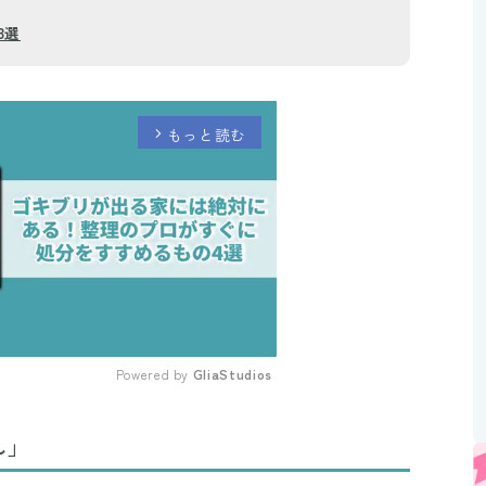
3選
もっと読む
arrow_forward_ios
Powered by 
GliaStudios
Mute
れ」