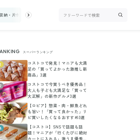
収納・片付け
ビューティ
100均・雑貨
スーパー
料理レシピ
ANKING
スーパーランキング
コストコで発見！マニアも大満
1
足の「買ってよかった激推し新
商品」3選
コストコで今買うべき優秀品！
2
大人も子ども大満足な「買って
大正解」の新作グルメ3選
【ロピア】惣菜・肉・鮮魚どれ
3
も旨い！「買って良かった」リ
ピ買いしたくなるおすすめ3選
【コストコ】SNSで話題も話
4
題！マニアが「行くたびに絶対
カートに入れる」激うま優秀グ