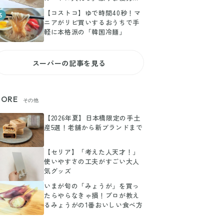
ルメ3選
【コストコ】ゆで時間40秒！マ
5
ニアがリピ買いするおうちで手
軽に本格派の「韓国冷麺」
スーパーの記事を見る
ORE
その他
【2026年夏】日本橋限定の手土
産5選！老舗から新ブランドまで
【セリア】「考えた人天才！」
使いやすさの工夫がすごい大人
気グッズ
いまが旬の「みょうが」を買っ
たらやらなきゃ損！プロが教え
るみょうがの1番おいしい食べ方