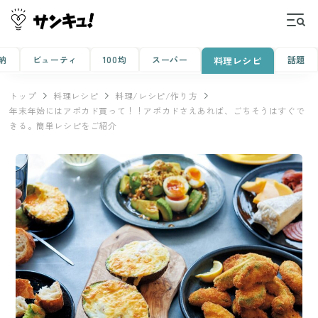
納
ビューティ
100均
スーパー
話題
料理レシピ
トップ
料理レシピ
料理/レシピ/作り方
年末年始にはアボカド買って！！アボカドさえあれば、ごちそうはすぐで
きる。簡単レシピをご紹介