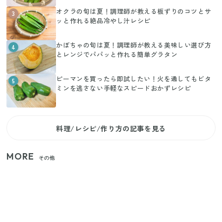
オクラの旬は夏！調理師が教える板ずりのコツとサ
3
ッと作れる絶品冷やし汁レシピ
かぼちゃの旬は夏！調理師が教える美味しい選び方
4
とレンジでパパッと作れる簡単グラタン
ピーマンを買ったら即試したい！火を通してもビタ
5
ミンを逃さない手軽なスピードおかずレシピ
料理/レシピ/作り方の記事を見る
MORE
その他
【セリア】「考えた人天才！」使いやすさの工夫が
すごい大人気グッズ
【2026年夏】日本橋限定の手土産5選！老舗から新ブ
ランドまで