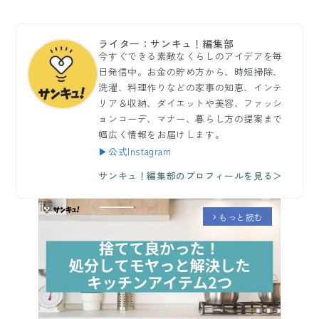
ライター：サンキュ！編集部
今すぐできる素敵なくらしのアイデアを毎
日発信中。お金の貯め方から、時短掃除、
洗濯、料理作りなどの家事の知恵、インテ
リア＆収納、ダイエットや美容、ファッシ
ョンコーデ、マナー、暮らし方の提案まで
幅広く情報をお届けします。
▶公式Instagram
サンキュ！編集部のプロフィールを見る＞
もっと読む
arrow_forward_ios