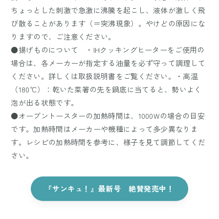
ちょっとした刺激で急激に沸騰を起こし、液体が激しく飛
び散ることがあります（＝突沸現象）。やけどの原因にな
りますので、ご注意ください。
●揚げものについて ・IHクッキングヒーターをご使用の
場合は、各メーカーが指定する油量を必ず守って調理して
ください。詳しくは取扱説明書をご覧ください。・高温
（180℃）：乾いた菜箸の先を鍋底に当てると、勢いよく
泡が出る状態です。
●オーブントースターの加熱時間は、1000Wの場合の目安
です。加熱時間はメーカーや機種によって多少異なりま
す。レシピの加熱時間を参考に、様子を見て調節してくだ
さい。
『サンキュ！』最新号 絶賛発売中！