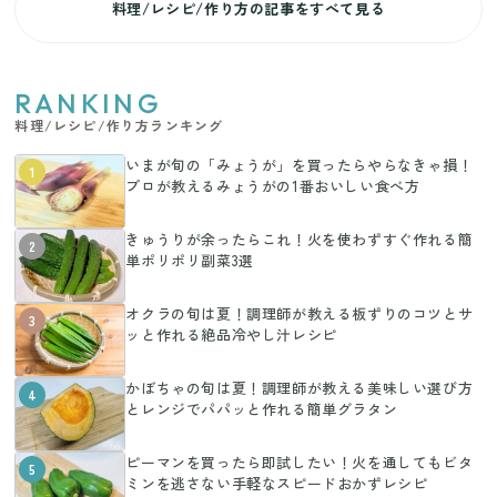
料理/レシピ/作り方の記事をすべて見る
RANKING
料理/レシピ/作り方ランキング
いまが旬の「みょうが」を買ったらやらなきゃ損！
1
プロが教えるみょうがの1番おいしい食べ方
きゅうりが余ったらこれ！火を使わずすぐ作れる簡
2
単ポリポリ副菜3選
オクラの旬は夏！調理師が教える板ずりのコツとサ
3
ッと作れる絶品冷やし汁レシピ
かぼちゃの旬は夏！調理師が教える美味しい選び方
4
とレンジでパパッと作れる簡単グラタン
ピーマンを買ったら即試したい！火を通してもビタ
5
ミンを逃さない手軽なスピードおかずレシピ