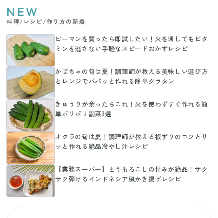
NEW
料理/レシピ/作り方の新着
ピーマンを買ったら即試したい！火を通してもビタ
ミンを逃さない手軽なスピードおかずレシピ
かぼちゃの旬は夏！調理師が教える美味しい選び方
とレンジでパパッと作れる簡単グラタン
きゅうりが余ったらこれ！火を使わずすぐ作れる簡
単ポリポリ副菜3選
オクラの旬は夏！調理師が教える板ずりのコツとサ
ッと作れる絶品冷やし汁レシピ
【業務スーパー】とうもろこしの甘みが絶品！サク
サク弾けるインドネシア風かき揚げレシピ