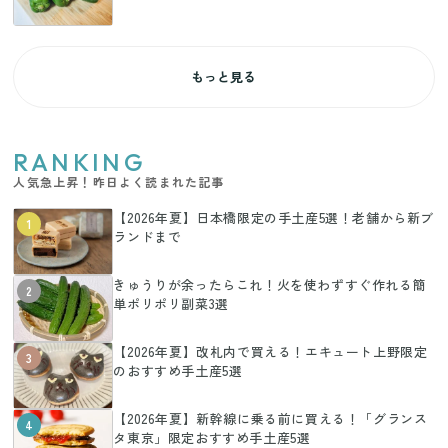
もっと見る
RANKING
人気急上昇！昨日よく読まれた記事
【2026年夏】日本橋限定の手土産5選！老舗から新ブ
1
ランドまで
きゅうりが余ったらこれ！火を使わずすぐ作れる簡
2
単ポリポリ副菜3選
【2026年夏】改札内で買える！エキュート上野限定
3
のおすすめ手土産5選
【2026年夏】新幹線に乗る前に買える！「グランス
4
タ東京」限定おすすめ手土産5選