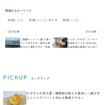
関連するキーワード
料理レシピ
料理/レシピ/作り方
野菜レシピ
前の記事
次の記事
【業務スーパー】週1で通う
とにかくサボる！ワンオペ
マニアおすすめ！家計も時
育児年子ママが｢日中30分｣
短も叶う便利すぎる「冷凍
自由時間を確保するために
野菜」3選
やめたこと3つ
PICKUP
ピックアップ
かぼちゃの旬は夏！調理師が教える美味しい選び方
とレンジでパパッと作れる簡単グラタン