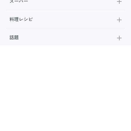
スーパー
料理レシピ
話題
FOLLOW US
公式SNS
お問い合わせ
広告掲載
利用規約
メディアポリシー
利用者情報の取り扱い
お知らせ
サンキュ！について
専門家・執筆者一覧
サンキュ！STYLEライター一覧
会社案内
個人情報保護の取り組み
本サイトに掲載されている記事・写真・イラスト等のコンテンツの無断