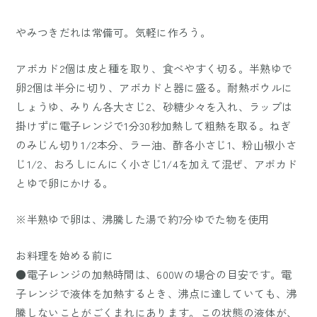
やみつきだれは常備可。気軽に作ろう。
アボカド2個は皮と種を取り、食べやすく切る。半熟ゆで
卵2個は半分に切り、アボカドと器に盛る。耐熱ボウルに
しょうゆ、みりん各大さじ2、砂糖少々を入れ、ラップは
掛けずに電子レンジで1分30秒加熱して粗熱を取る。ねぎ
のみじん切り1/2本分、ラー油、酢各小さじ1、粉山椒小さ
じ1/2、おろしにんにく小さじ1/4を加えて混ぜ、アボカド
とゆで卵にかける。
※半熟ゆで卵は、沸騰した湯で約7分ゆでた物を使用
お料理を始める前に
●電子レンジの加熱時間は、600Wの場合の目安です。電
子レンジで液体を加熱するとき、沸点に達していても、沸
騰しないことがごくまれにあります。この状態の液体が、