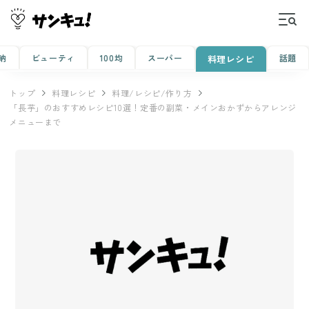
納
ビューティ
100均
スーパー
話題
料理レシピ
トップ
料理レシピ
料理/レシピ/作り方
「長芋」のおすすめレシピ10選！定番の副菜・メインおかずからアレンジ
メニューまで