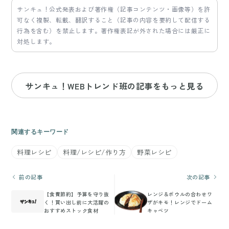
サンキュ！公式発表および著作権（記事コンテンツ・画像等）を許
可なく複製、転載、翻訳すること（記事の内容を要約して配信する
行為を含む）を禁止します。著作権表記が外された場合には厳正に
対処します。
サンキュ！WEBトレンド班の記事をもっと見る
関連するキーワード
料理レシピ
料理/レシピ/作り方
野菜レシピ
前の記事
次の記事
【食費節約】予算を守り抜
レンジ＆ボウルの合わせワ
く！買い出し前に大活躍の
ザがキモ！レンジでドーム
おすすめストック食材
キャベツ