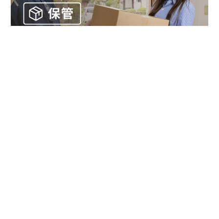
お金
家事テク