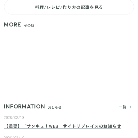
料理/レシピ/作り方の記事を見る
MORE
その他
家族4人で100ギガ3,200円！ 今なら最大6ヵ月割引
（11/4まで）
【2026年夏】日本橋限定の手土産5選！老舗から新ブ
ランドまで
【セリア】「考えた人天才！」使いやすさの工夫が
すごい大人気グッズ
INFORMATION
一覧
おしらせ
2026/02/18
【重要】「サンキュ！WEB」サイトリプレイスのお知らせ
2026/02/10