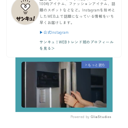
100均アイテム、ファッションアイテム、話
題のスポットなどなど。Instagramを始めと
したWEB上で話題になっている情報をいち
早くお届けします。
▶公式Instagram
サンキュ！WEBトレンド班のプロフィール
を見る＞
もっと読む
arrow_forward_ios
Powered by 
GliaStudios
Mute