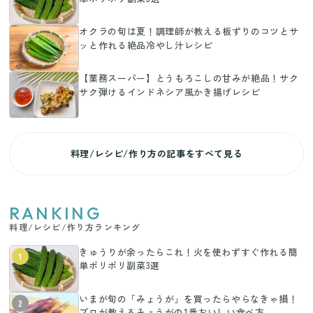
オクラの旬は夏！調理師が教える板ずりのコツとサ
ッと作れる絶品冷やし汁レシピ
【業務スーパー】とうもろこしの甘みが絶品！サク
サク弾けるインドネシア風かき揚げレシピ
料理/レシピ/作り方の記事をすべて見る
RANKING
料理/レシピ/作り方ランキング
きゅうりが余ったらこれ！火を使わずすぐ作れる簡
1
単ポリポリ副菜3選
いまが旬の「みょうが」を買ったらやらなきゃ損！
2
プロが教えるみょうがの1番おいしい食べ方