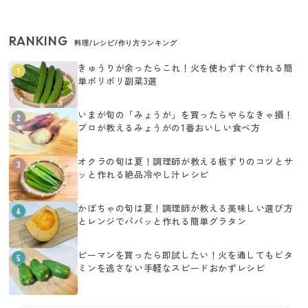
RANKING
料理/レシピ/作り方ランキング
きゅうりが余ったらこれ！火を使わずすぐ作れる簡
1
単ポリポリ副菜3選
いまが旬の「みょうが」を買ったらやらなきゃ損！
2
プロが教えるみょうがの1番おいしい食べ方
オクラの旬は夏！調理師が教える板ずりのコツとサ
3
ッと作れる絶品冷やし汁レシピ
かぼちゃの旬は夏！調理師が教える美味しい選び方
4
とレンジでパパッと作れる簡単グラタン
ピーマンを買ったら即試したい！火を通してもビタ
5
ミンを逃さない手軽なスピードおかずレシピ