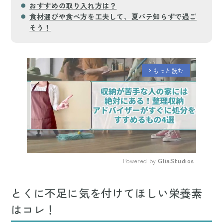
おすすめの取り入れ方は？
食材選びや食べ方を工夫して、夏バテ知らずで過ご
そう！
もっと読む
arrow_forward_ios
Powered by 
GliaStudios
Mute
とくに不足に気を付けてほしい栄養素
はコレ！