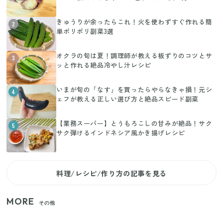
きゅうりが余ったらこれ！火を使わずすぐ作れる簡
2
単ポリポリ副菜3選
オクラの旬は夏！調理師が教える板ずりのコツとサ
3
ッと作れる絶品冷やし汁レシピ
いまが旬の「なす」を買ったらやらなきゃ損！元シ
4
ェフが教える正しい選び方と絶品スピード副菜
【業務スーパー】とうもろこしの甘みが絶品！サク
5
サク弾けるインドネシア風かき揚げレシピ
料理/レシピ/作り方の記事を見る
MORE
その他
いまが旬の「みょうが」を買ったらやらなきゃ損！