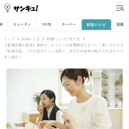
納
ビューティ
100均
スーパー
話題
料理レシピ
トップ
料理レシピ
料理/レシピ/作り方
【管理栄養士監修】夏休み、とくにこの栄養素をとるべし！夏バテによる
「体調不良」「やる気ダウン」を防ぐ、おすすめ食材や取り入れ方のコツ
をご紹介！