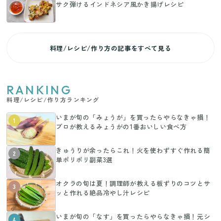
サク弾けるインドネシア風かき揚げレシピ
料理/レシピ/作り方の記事をすべて見る
RANKING
料理/レシピ/作り方ランキング
いまが旬の「みょうが」を買ったらやらなきゃ損！
1
プロが教えるみょうがの1番おいしい食べ方
きゅうりが余ったらこれ！火を使わずすぐ作れる簡
2
単ポリポリ副菜3選
オクラの旬は夏！調理師が教える板ずりのコツとサ
3
ッと作れる絶品冷やし汁レシピ
いまが旬の「なす」を買ったらやらなきゃ損！元シ
4