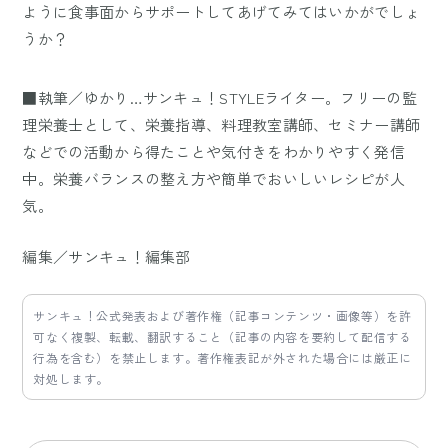
ように食事面からサポートしてあげてみてはいかがでしょ
うか？
■執筆／ゆかり…サンキュ！STYLEライター。フリーの監
理栄養士として、栄養指導、料理教室講師、セミナー講師
などでの活動から得たことや気付きをわかりやすく発信
中。栄養バランスの整え方や簡単でおいしいレシピが人
気。
編集／サンキュ！編集部
サンキュ！公式発表および著作権（記事コンテンツ・画像等）を許
可なく複製、転載、翻訳すること（記事の内容を要約して配信する
行為を含む）を禁止します。著作権表記が外された場合には厳正に
対処します。