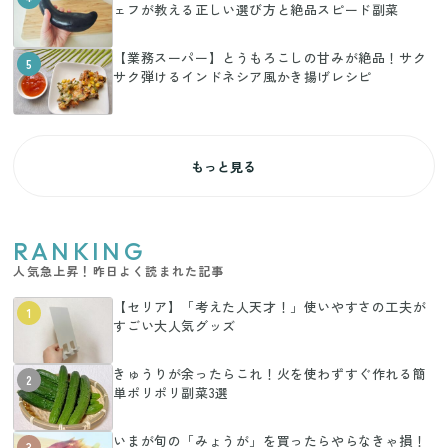
ェフが教える正しい選び方と絶品スピード副菜
【業務スーパー】とうもろこしの甘みが絶品！サク
5
サク弾けるインドネシア風かき揚げレシピ
もっと見る
RANKING
人気急上昇！昨日よく読まれた記事
【セリア】「考えた人天才！」使いやすさの工夫が
1
すごい大人気グッズ
きゅうりが余ったらこれ！火を使わずすぐ作れる簡
2
単ポリポリ副菜3選
いまが旬の「みょうが」を買ったらやらなきゃ損！
3