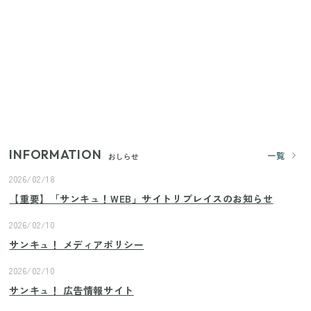
プロが教えるみょうがの1番おいしい食べ方
【セリア】「考えた人天才！」使いやすさの工夫が
すごい大人気グッズ
【2026年夏】日本橋限定の手土産5選！老舗から新ブ
ランドまで
INFORMATION
一覧
おしらせ
2026/02/18
【重要】「サンキュ！WEB」サイトリプレイスのお知らせ
2026/02/10
サンキュ！ メディアポリシー
2026/02/10
サンキュ！ 広告情報サイト