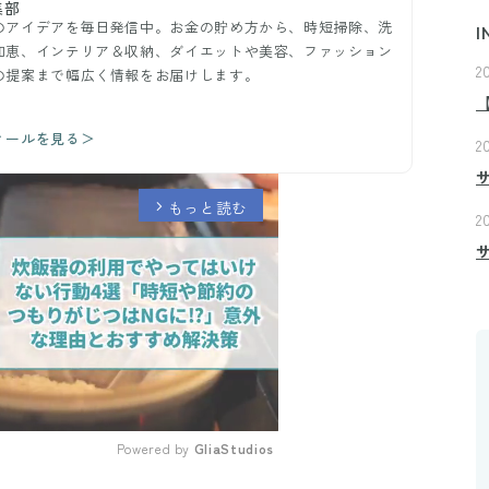
集部
のアイデアを毎日発信中。お金の貯め方から、時短掃除、洗
I
知恵、インテリア＆収納、ダイエットや美容、ファッション
2
の提案まで幅広く情報をお届けします。
ィールを見る＞
2
もっと読む
arrow_forward_ios
2
Powered by 
GliaStudios