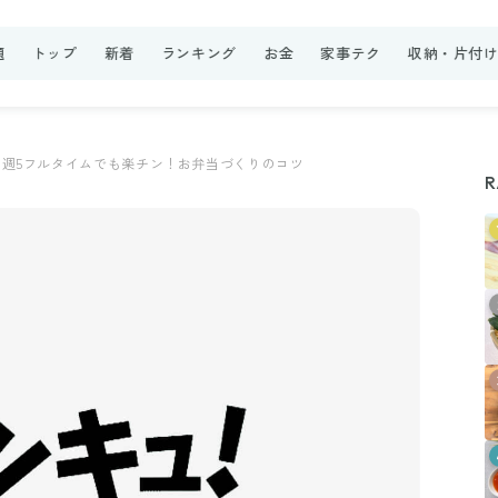
題
トップ
新着
ランキング
お金
家事テク
収納・片付
週5フルタイムでも楽チン！お弁当づくりのコツ
R