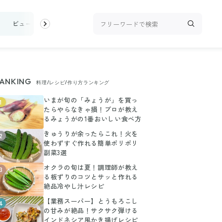
け
ビューティ
100均・雑貨
スーパー
料理レシピ
話題
ANKING
料理/レシピ/作り方ランキング
いまが旬の「みょうが」を買っ
1
たらやらなきゃ損！プロが教え
るみょうがの1番おいしい食べ方
きゅうりが余ったらこれ！火を
2
使わずすぐ作れる簡単ポリポリ
副菜3選
オクラの旬は夏！調理師が教え
3
る板ずりのコツとサッと作れる
絶品冷やし汁レシピ
【業務スーパー】とうもろこし
4
の甘みが絶品！サクサク弾ける
インドネシア風かき揚げレシピ