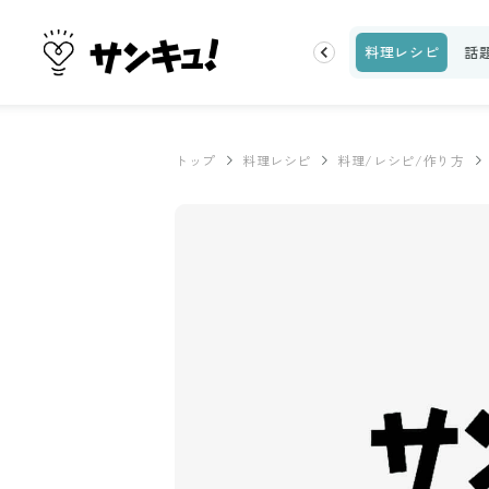
片付け
ビューティ
100均・雑貨
スーパー
料理レシピ
話
トップ
料理レシピ
料理/レシピ/作り方