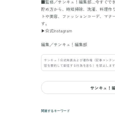
■監修／サンキュ！編集部…今すぐで
貯め方から、時短掃除、洗濯、料理作
トや美容、ファッションコーデ、マナ
す。
▶公式Instagram
編集／サンキュ！編集部
サンキュ！公式発表および著作権（記事コンテ
容を要約して配信する行為を含む）を禁止しま
サンキュ！
関連するキーワード