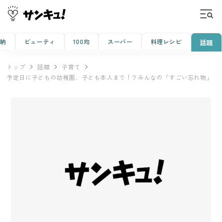
収納
ビューティ
100均
スーパー
料理レシピ
話題
トップ
話題
子育て
予定日に子どもの幼稚園、子ども本人まで！？みんなの「すごい忘れ物」