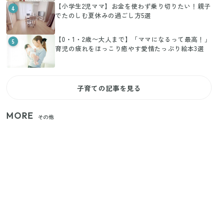
【小学生2児ママ】お金を使わず乗り切りたい！親子
4
でたのしむ夏休みの過ごし方5選
【0・1・2歳〜大人まで】「ママになるって最高！」
5
育児の疲れをほっこり癒やす愛情たっぷり絵本3選
子育ての記事を見る
MORE
その他
家族4人で100ギガ3,200円！ 今なら最大6ヵ月割引
（11/4まで）
【2026年夏】日本橋限定の手土産5選！老舗から新ブ
ランドまで
【セリア】「考えた人天才！」使いやすさの工夫が
すごい大人気グッズ