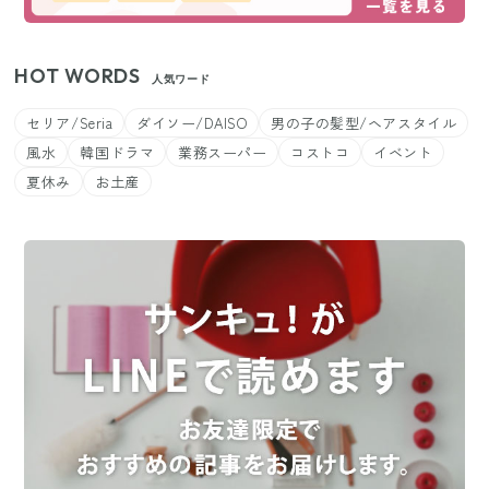
HOT WORDS
人気ワード
セリア/Seria
ダイソー/DAISO
男の子の髪型/ヘアスタイル
風水
韓国ドラマ
業務スーパー
コストコ
イベント
夏休み
お土産