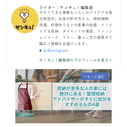
ライター：サンキュ！編集部
今すぐできる素敵なくらしのアイデアを毎
日発信中。お金の貯め方から、時短掃除、
洗濯、料理作りなどの家事の知恵、インテ
リア＆収納、ダイエットや美容、ファッシ
ョンコーデ、マナー、暮らし方の提案まで
幅広く情報をお届けします。
▶公式Instagram
サンキュ！編集部のプロフィールを見る＞
もっと読む
arrow_forward_ios