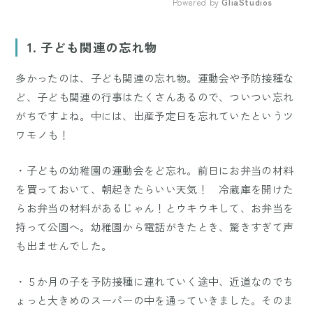
Powered by 
GliaStudios
Mute
1. 子ども関連の忘れ物
多かったのは、子ども関連の忘れ物。運動会や予防接種な
ど、子ども関連の行事はたくさんあるので、ついつい忘れ
がちですよね。中には、出産予定日を忘れていたというツ
ワモノも！
・子どもの幼稚園の運動会をど忘れ。前日にお弁当の材料
を買っておいて、朝起きたらいい天気！ 冷蔵庫を開けた
らお弁当の材料があるじゃん！とウキウキして、お弁当を
持って公園へ。幼稚園から電話がきたとき、驚きすぎて声
も出ませんでした。
・５か月の子を予防接種に連れていく途中、近道なのでち
ょっと大きめのスーパーの中を通っていきました。そのま