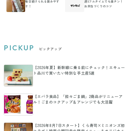
毎日続けられる飲みやす
週5フルタイムでも楽チン！
さ！
お弁当づくりのコツ
PICKUP
ピックアップ
【2026年夏】新幹線に乗る前にチェック！エキュー
ト品川で買いたい特別な手土産5選
【エバラ食品】「担々ごま鍋」2商品がリニューア
ル！ごまのコクアップ＆アレンジでも大活躍
【2026年8月7日スタート】くら寿司×ミニオンズ初
コラボ！映画公開記念の限定メニュー＆オリジナル