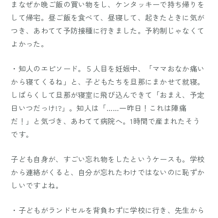
まなぜか晩ご飯の買い物をし、ケンタッキーで持ち帰りを
して帰宅。昼ご飯を食べて、昼寝して、起きたときに気が
つき、あわてて予防接種に行きました。予約制じゃなくて
よかった。
・知人のエピソード。５人目を妊娠中、「ママおなか痛い
から寝てくるね」と、子どもたちを旦那にまかせて就寝。
しばらくして旦那が寝室に飛び込んできて「おまえ、予定
日いつだっけ!?」。知人は「……一昨日！これは陣痛
だ！」と気づき、あわてて病院へ。1時間で産まれたそう
です。
子ども自身が、すごい忘れ物をしたというケースも。学校
から連絡がくると、自分が忘れたわけではないのに恥ずか
しいですよね。
・子どもがランドセルを背負わずに学校に行き、先生から