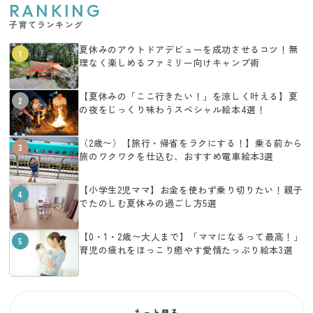
RANKING
子育てランキング
夏休みのアウトドアデビューを成功させるコツ！無
1
理なく楽しめるファミリー向けキャンプ術
【夏休みの「ここ行きたい！」を涼しく叶える】夏
2
の夜をじっくり味わうスペシャル絵本4選！
（2歳〜）【旅行・帰省をラクにする！】乗る前から
3
旅のワクワクを仕込む、おすすめ電車絵本3選
【小学生2児ママ】お金を使わず乗り切りたい！親子
4
でたのしむ夏休みの過ごし方5選
【0・1・2歳〜大人まで】「ママになるって最高！」
5
育児の疲れをほっこり癒やす愛情たっぷり絵本3選
もっと見る