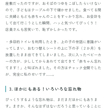
座敷だったのですが、おそばのつゆをこぼしたらいけない
ので、子どもはテーブルの下で寝かせました。食べてる間
に夫婦ともども赤ちゃんのことをすっかり忘れ、お会計を
して出て行こうとした瞬間、ハッと気づいてびっくり！
店員さんも苦笑いで、恥ずかしかったです。
・多目的トイレを利用したとき、上の子の世話に意識がい
ってしまい、おむつ替えシートの上に下の子（２か月）を
放置したまま出てきてしまいました。次に入ったベビーカ
ーの方が、少ししてからあわてて出てきて「赤ちゃん忘れ
てます！」と叫ばれました。その方はチャック全開でした
が、完全に私のせいです……。
3. ほかにもある！いろいろな忘れ物
びっくりするような忘れ物は、まだまだほかにもありま
す。まさか、そんなはずはないだろうと思っていることに