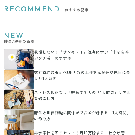
RECOMMEND
おすすめ記事
NEW
貯金/貯蓄の新着
我慢しない！『サンキュ！』読者に学ぶ「幸せを呼
ぶケチ活」のすすめ
家計管理のモチベUP！貯め上手さんが夜や休日に楽
しむ1人時間
ストレス散財なし！貯めてる人の「1人時間」リアル
な過ごし方
貯金と自律神経に関係が？お金が貯まる「1人時間」
の作り方
赤字家計を即リセット！月10万貯まる「仕分け管