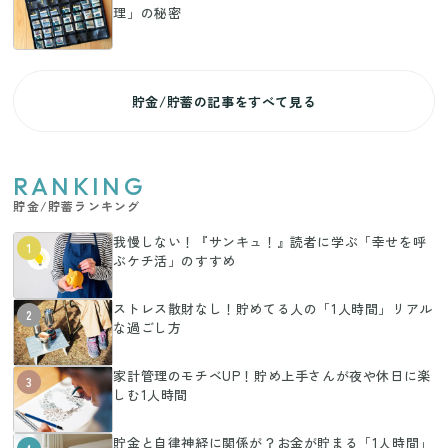
理」の秘密
貯金/貯蓄の記事をすべて見る
RANKING
貯金/貯蓄ランキング
我慢しない！『サンキュ！』読者に学ぶ「幸せを呼
1
ぶケチ活」のすすめ
ストレス散財なし！貯めてる人の「1人時間」リアル
2
な過ごし方
家計管理のモチベUP！貯め上手さんが夜や休日に楽
3
しむ1人時間
貯金と自律神経に関係が？お金が貯まる「1人時間」