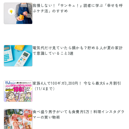
我慢しない！『サンキュ！』読者に学ぶ「幸せを呼
ぶケチ活」のすすめ
電気代だけ見ていたら損かも？貯める人が夏の家計
で意識していること3選
家族4人で100ギガ3,200円！ 今なら最大6ヵ月割引
（11/4まで）
食べ盛り男子がいても食費月5万！料理インスタグラ
マーの買い物術