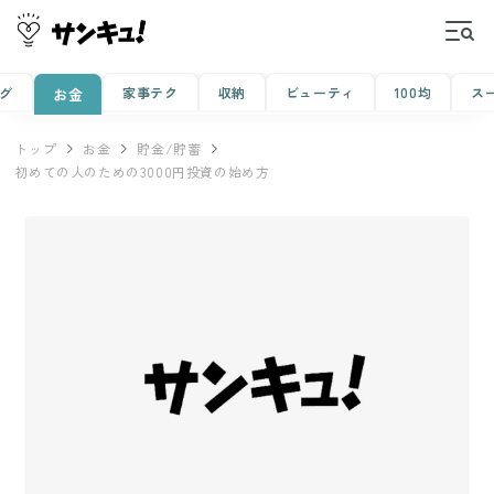
グ
家事テク
収納
ビューティ
100均
ス
お金
トップ
お金
貯金/貯蓄
初めての人のための3000円投資の始め方