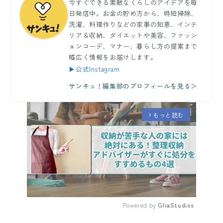
今すぐできる素敵なくらしのアイデアを毎
日発信中。お金の貯め方から、時短掃除、
洗濯、料理作りなどの家事の知恵、インテ
リア＆収納、ダイエットや美容、ファッシ
ョンコーデ、マナー、暮らし方の提案まで
幅広く情報をお届けします。
▶公式Instagram
サンキュ！編集部のプロフィールを見る＞
もっと読む
arrow_forward_ios
Powered by 
GliaStudios