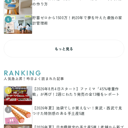
4
の作り方
貯蓄ゼロから1500万！約20年で夢を叶えた最強の家
5
計管理術
もっと見る
RANKING
人気急上昇！昨日よく読まれた記事
【2026年8月4日スタート】ファミマ「45%増量作
1
戦」が再び！2週にわたり発売の全13種をレポート
【2026年夏】池袋でしか買えない！東武・西武で見
2
つけた特別感のある手土産5選
【2026年夏】日本橋限定の手土産5選！老舗から新ブ