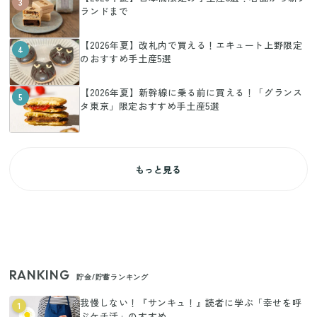
3
ランドまで
【2026年夏】改札内で買える！エキュート上野限定
4
のおすすめ手土産5選
【2026年夏】新幹線に乗る前に買える！「グランス
5
タ東京」限定おすすめ手土産5選
もっと見る
RANKING
貯金/貯蓄ランキング
我慢しない！『サンキュ！』読者に学ぶ「幸せを呼
1
ぶケチ活」のすすめ