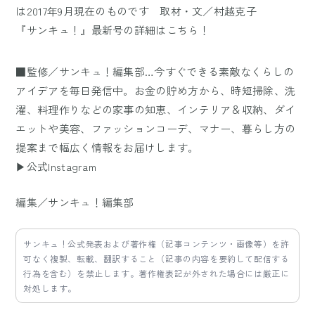
は2017年9月現在のものです 取材・文／村越克子
『サンキュ！』最新号の詳細は
こちら！
■監修／サンキュ！編集部…今すぐできる素敵なくらしの
アイデアを毎日発信中。お金の貯め方から、時短掃除、洗
濯、料理作りなどの家事の知恵、インテリア＆収納、ダイ
エットや美容、ファッションコーデ、マナー、暮らし方の
提案まで幅広く情報をお届けします。
▶公式Instagram
編集／サンキュ！編集部
サンキュ！公式発表および著作権（記事コンテンツ・画像等）を許
可なく複製、転載、翻訳すること（記事の内容を要約して配信する
行為を含む）を禁止します。著作権表記が外された場合には厳正に
対処します。