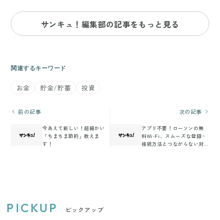
サンキュ！編集部の記事をもっと見る
関連するキーワード
お金
貯金/貯蓄
投資
前の記事
次の記事
今あえて新しい！超細かい
アプリ不要！ローソンの無
「ちまちま節約」教えま
料Wi-Fi、スムーズな登録・
す！
接続方法とつながらない対
策
PICKUP
ピックアップ