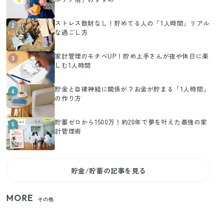
ストレス散財なし！貯めてる人の「1人時間」リアル
2
な過ごし方
家計管理のモチベUP！貯め上手さんが夜や休日に楽
3
しむ1人時間
貯金と自律神経に関係が？お金が貯まる「1人時間」
4
の作り方
貯蓄ゼロから1500万！約20年で夢を叶えた最強の家
5
計管理術
貯金/貯蓄の記事を見る
MORE
その他
家族4人で100ギガ3,200円！ 今なら最大6ヵ月割引