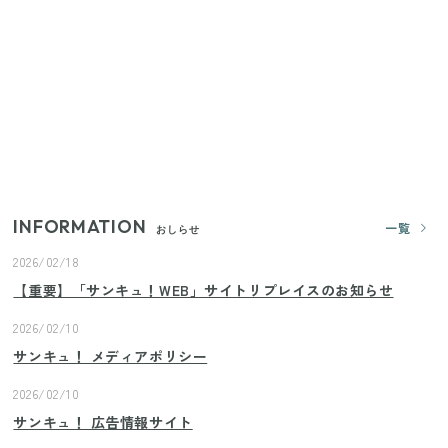
（11/4まで）
【2026年夏】日本橋限定の手土産5選！老舗から新ブ
ランドまで
【セリア】「考えた人天才！」使いやすさの工夫が
すごい大人気グッズ
INFORMATION
一覧
おしらせ
2026/02/18
【重要】「サンキュ！WEB」サイトリプレイスのお知らせ
2026/02/10
サンキュ！ メディアポリシー
2026/02/10
サンキュ！ 広告情報サイト