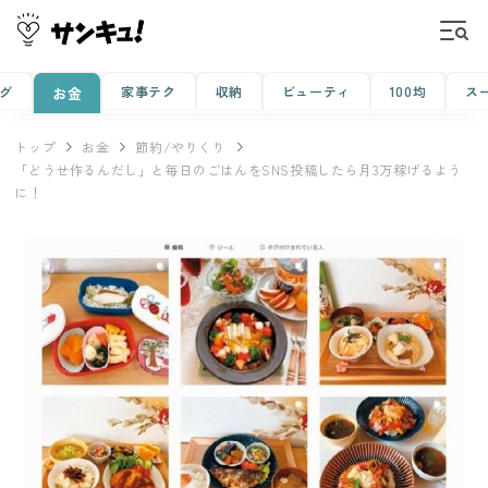
グ
家事テク
収納
ビューティ
100均
ス
お金
トップ
お金
節約/やりくり
「どうせ作るんだし」と毎日のごはんをSNS投稿したら月3万稼げるよう
に！