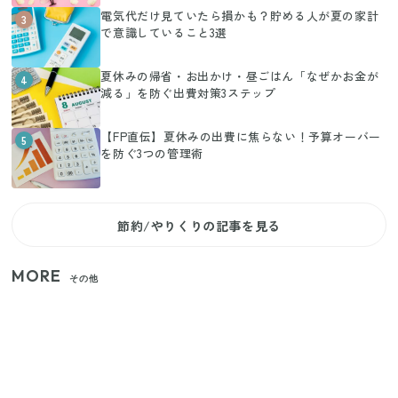
電気代だけ見ていたら損かも？貯める人が夏の家計
3
で意識していること3選
夏休みの帰省・お出かけ・昼ごはん「なぜかお金が
4
減る」を防ぐ出費対策3ステップ
【FP直伝】夏休みの出費に焦らない！予算オーバー
5
を防ぐ3つの管理術
節約/やりくりの記事を見る
MORE
その他
家族4人で100ギガ3,200円！ 今なら最大6ヵ月割引
（11/4まで）
【2026年夏】日本橋限定の手土産5選！老舗から新ブ
ランドまで