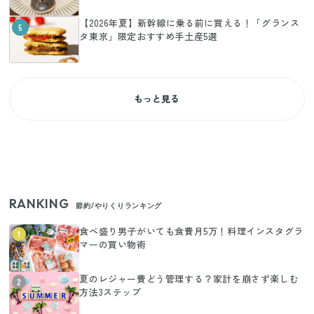
【2026年夏】新幹線に乗る前に買える！「グランス
5
タ東京」限定おすすめ手土産5選
もっと見る
RANKING
節約/やりくりランキング
食べ盛り男子がいても食費月5万！料理インスタグラ
1
マーの買い物術
夏のレジャー費どう管理する？家計を崩さず楽しむ
2
方法3ステップ