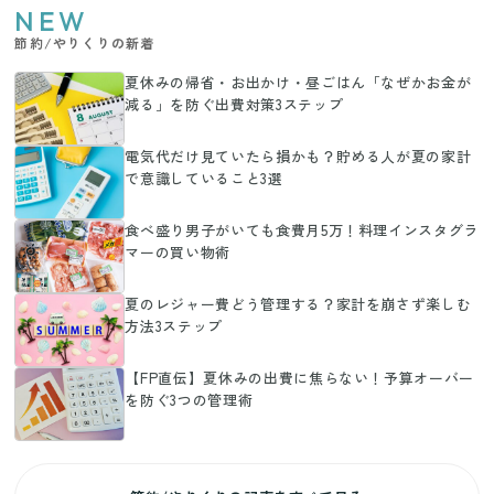
NEW
節約/やりくりの新着
夏休みの帰省・お出かけ・昼ごはん「なぜかお金が
減る」を防ぐ出費対策3ステップ
電気代だけ見ていたら損かも？貯める人が夏の家計
で意識していること3選
食べ盛り男子がいても食費月5万！料理インスタグラ
マーの買い物術
夏のレジャー費どう管理する？家計を崩さず楽しむ
方法3ステップ
【FP直伝】夏休みの出費に焦らない！予算オーバー
を防ぐ3つの管理術