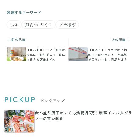
関連するキーワード
お金
節約/やりくり
プチ稼ぎ
前の記事
次の記事
【コストコ】ハワイの味が
【コストコ】マニアが「何
食卓に！おかずにも主食に
度でも買いたい！」と本気
も使える万能オイル
で思ういちおし商品とは？
PICKUP
ピックアップ
食べ盛り男子がいても食費月5万！料理インスタグラ
マーの買い物術