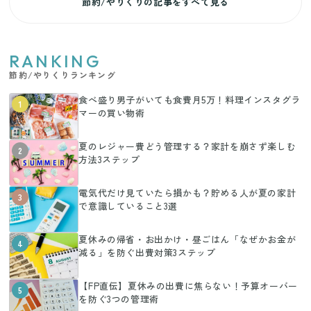
節約/やりくりの記事をすべて見る
RANKING
節約/やりくりランキング
食べ盛り男子がいても食費月5万！料理インスタグラ
1
マーの買い物術
夏のレジャー費どう管理する？家計を崩さず楽しむ
2
方法3ステップ
電気代だけ見ていたら損かも？貯める人が夏の家計
3
で意識していること3選
夏休みの帰省・お出かけ・昼ごはん「なぜかお金が
4
減る」を防ぐ出費対策3ステップ
【FP直伝】夏休みの出費に焦らない！予算オーバー
5
を防ぐ3つの管理術