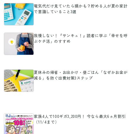
電気代だけ見ていたら損かも？貯める人が夏の家計
で意識していること3選
我慢しない！『サンキュ！』読者に学ぶ「幸せを呼
ぶケチ活」のすすめ
夏休みの帰省・お出かけ・昼ごはん「なぜかお金が
減る」を防ぐ出費対策3ステップ
家族4人で100ギガ3,200円！ 今なら最大6ヵ月割引
（11/4まで）