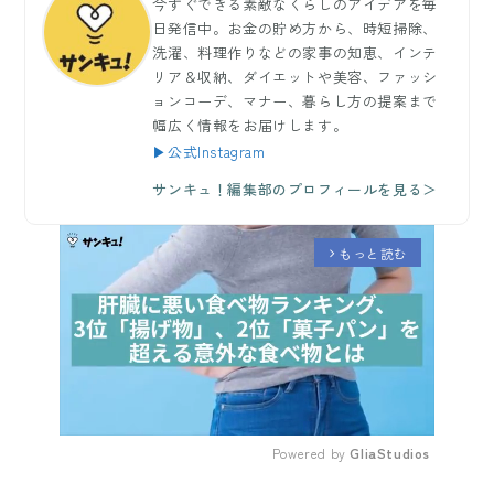
今すぐできる素敵なくらしのアイデアを毎
日発信中。お金の貯め方から、時短掃除、
洗濯、料理作りなどの家事の知恵、インテ
リア＆収納、ダイエットや美容、ファッシ
ョンコーデ、マナー、暮らし方の提案まで
幅広く情報をお届けします。
▶公式Instagram
サンキュ！編集部のプロフィールを見る＞
もっと読む
arrow_forward_ios
Powered by 
GliaStudios