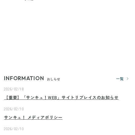
【2026年夏】日本橋限定の手土産5選！老舗から新ブ
ランドまで
【セリア】「考えた人天才！」使いやすさの工夫が
すごい大人気グッズ
いまが旬の「みょうが」を買ったらやらなきゃ損！
プロが教えるみょうがの1番おいしい食べ方
INFORMATION
一覧
おしらせ
2026/02/18
【重要】「サンキュ！WEB」サイトリプレイスのお知らせ
2026/02/10
サンキュ！ メディアポリシー
2026/02/10