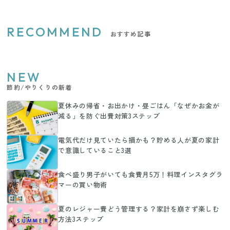
RECOMMEND
おすすめ記事
NEW
節約/やりくりの新着
夏休みの帰省・お出かけ・昼ごはん「なぜかお金が
減る」を防ぐ出費対策3ステップ
電気代だけ見ていたら損かも？貯める人が夏の家計
で意識していること3選
食べ盛り男子がいても食費月5万！料理インスタグラ
マーの買い物術
夏のレジャー費どう管理する？家計を崩さず楽しむ
方法3ステップ