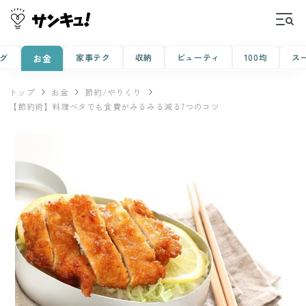
グ
家事テク
収納
ビューティ
100均
ス
お金
トップ
お金
節約/やりくり
【節約術】料理ベタでも食費がみるみる減る7つのコツ