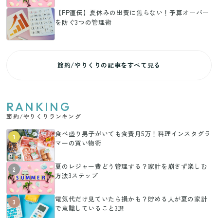
【FP直伝】夏休みの出費に焦らない！予算オーバー
を防ぐ3つの管理術
節約/やりくりの記事をすべて見る
RANKING
節約/やりくりランキング
食べ盛り男子がいても食費月5万！料理インスタグラ
1
マーの買い物術
夏のレジャー費どう管理する？家計を崩さず楽しむ
2
方法3ステップ
電気代だけ見ていたら損かも？貯める人が夏の家計
3
で意識していること3選