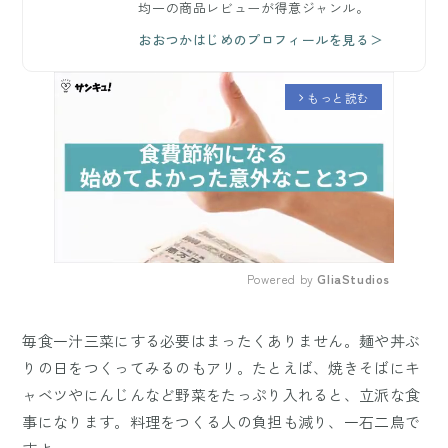
均一の商品レビューが得意ジャンル。
おおつかはじめのプロフィールを見る＞
もっと読む
arrow_forward_ios
Powered by 
GliaStudios
Mute
毎食一汁三菜にする必要はまったくありません。麺や丼ぶ
りの日をつくってみるのもアリ。たとえば、焼きそばにキ
ャベツやにんじんなど野菜をたっぷり入れると、立派な食
事になります。料理をつくる人の負担も減り、一石二鳥で