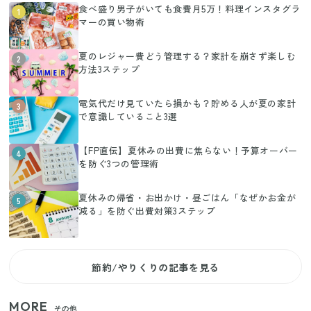
食べ盛り男子がいても食費月5万！料理インスタグラ
1
マーの買い物術
夏のレジャー費どう管理する？家計を崩さず楽しむ
2
方法3ステップ
電気代だけ見ていたら損かも？貯める人が夏の家計
3
で意識していること3選
【FP直伝】夏休みの出費に焦らない！予算オーバー
4
を防ぐ3つの管理術
夏休みの帰省・お出かけ・昼ごはん「なぜかお金が
5
減る」を防ぐ出費対策3ステップ
節約/やりくりの記事を見る
MORE
その他