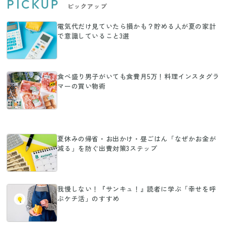
PICKUP
ピックアップ
電気代だけ見ていたら損かも？貯める人が夏の家計
で意識していること3選
食べ盛り男子がいても食費月5万！料理インスタグラ
マーの買い物術
夏休みの帰省・お出かけ・昼ごはん「なぜかお金が
減る」を防ぐ出費対策3ステップ
我慢しない！『サンキュ！』読者に学ぶ「幸せを呼
ぶケチ活」のすすめ