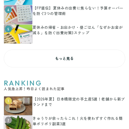
【FP直伝】夏休みの出費に焦らない！予算オーバー
4
を防ぐ3つの管理術
夏休みの帰省・お出かけ・昼ごはん「なぜかお金が
5
減る」を防ぐ出費対策3ステップ
もっと見る
RANKING
人気急上昇！昨日よく読まれた記事
【2026年夏】日本橋限定の手土産5選！老舗から新ブ
1
ランドまで
きゅうりが余ったらこれ！火を使わずすぐ作れる簡
2
単ポリポリ副菜3選