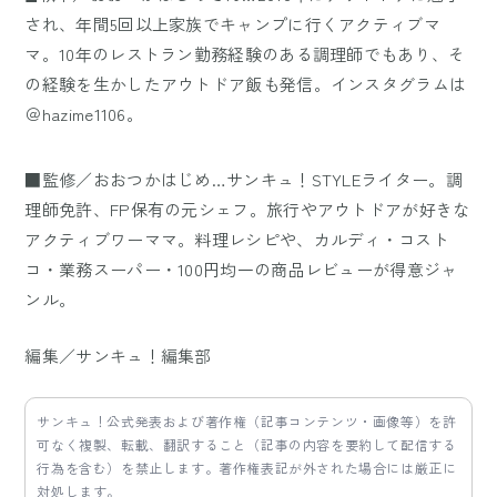
され、年間5回以上家族でキャンプに行くアクティブマ
マ。10年のレストラン勤務経験のある調理師でもあり、そ
の経験を生かしたアウトドア飯も発信。インスタグラムは
＠hazime1106。
■監修／おおつかはじめ…サンキュ！STYLEライター。調
理師免許、FP保有の元シェフ。旅行やアウトドアが好きな
アクティブワーママ。料理レシピや、カルディ・コスト
コ・業務スーパー・100円均一の商品レビューが得意ジャ
ンル。
編集／サンキュ！編集部
サンキュ！公式発表および著作権（記事コンテンツ・画像等）を許
可なく複製、転載、翻訳すること（記事の内容を要約して配信する
行為を含む）を禁止します。著作権表記が外された場合には厳正に
対処します。