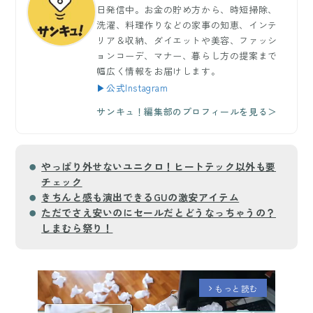
日発信中。お金の貯め方から、時短掃除、
洗濯、料理作りなどの家事の知恵、インテ
リア＆収納、ダイエットや美容、ファッシ
ョンコーデ、マナー、暮らし方の提案まで
幅広く情報をお届けします。
▶公式Instagram
サンキュ！編集部のプロフィールを見る＞
やっぱり外せないユニクロ！ヒートテック以外も要
チェック
きちんと感も演出できるGUの激安アイテム
ただでさえ安いのにセールだとどうなっちゃうの？
しまむら祭り！
もっと読む
arrow_forward_ios