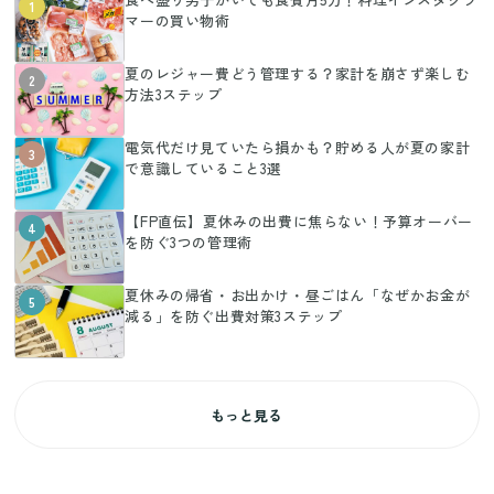
1
マーの買い物術
夏のレジャー費どう管理する？家計を崩さず楽しむ
2
方法3ステップ
電気代だけ見ていたら損かも？貯める人が夏の家計
3
で意識していること3選
【FP直伝】夏休みの出費に焦らない！予算オーバー
4
を防ぐ3つの管理術
夏休みの帰省・お出かけ・昼ごはん「なぜかお金が
5
減る」を防ぐ出費対策3ステップ
もっと見る