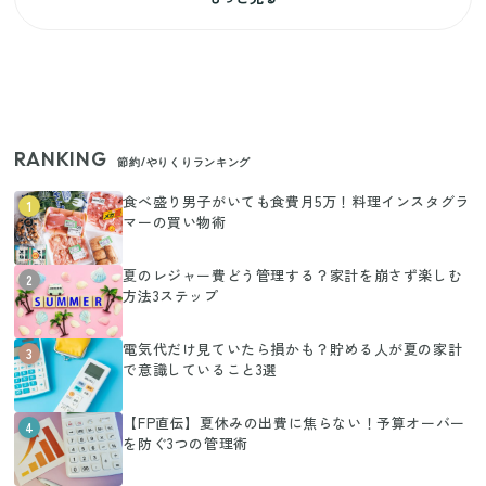
RANKING
節約/やりくりランキング
食べ盛り男子がいても食費月5万！料理インスタグラ
1
マーの買い物術
夏のレジャー費どう管理する？家計を崩さず楽しむ
2
方法3ステップ
電気代だけ見ていたら損かも？貯める人が夏の家計
3
で意識していること3選
【FP直伝】夏休みの出費に焦らない！予算オーバー
4
を防ぐ3つの管理術