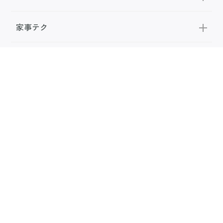
家事テク
収納・片付け
ビューティ
100均・雑貨
スーパー
料理レシピ
話題