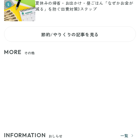
夏休みの帰省・お出かけ・昼ごはん「なぜかお金が
5
減る」を防ぐ出費対策3ステップ
節約/やりくりの記事を見る
MORE
その他
【2026年夏】日本橋限定の手土産5選！老舗から新ブ
ランドまで
【セリア】「考えた人天才！」使いやすさの工夫が
すごい大人気グッズ
いまが旬の「みょうが」を買ったらやらなきゃ損！
プロが教えるみょうがの1番おいしい食べ方
INFORMATION
一覧
おしらせ