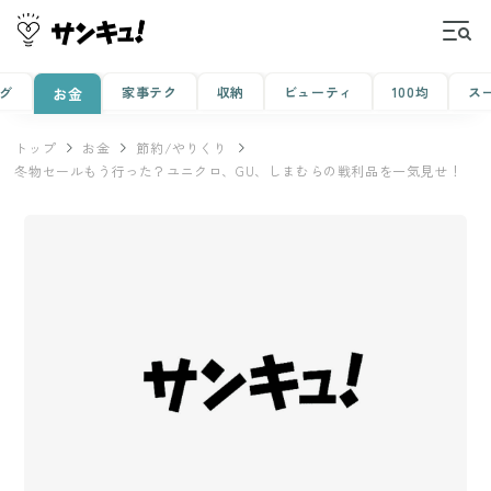
グ
家事テク
収納
ビューティ
100均
ス
お金
トップ
お金
節約/やりくり
冬物セールもう行った？ユニクロ、GU、しまむらの戦利品を一気見せ！