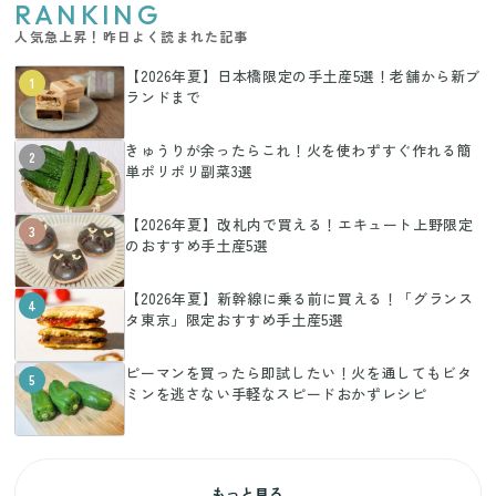
RANKING
人気急上昇！昨日よく読まれた記事
【2026年夏】日本橋限定の手土産5選！老舗から新ブ
1
ランドまで
きゅうりが余ったらこれ！火を使わずすぐ作れる簡
2
単ポリポリ副菜3選
【2026年夏】改札内で買える！エキュート上野限定
3
のおすすめ手土産5選
【2026年夏】新幹線に乗る前に買える！「グランス
4
タ東京」限定おすすめ手土産5選
ピーマンを買ったら即試したい！火を通してもビタ
5
ミンを逃さない手軽なスピードおかずレシピ
もっと見る