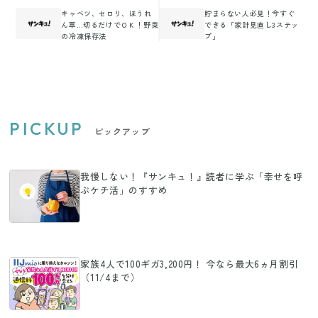
キャベツ、セロリ、ほうれ
貯まらない人必見！今すぐ
ん草…切るだけでＯＫ！野菜
できる「家計見直し3ステッ
の冷凍保存法
プ」
PICKUP
ピックアップ
我慢しない！『サンキュ！』読者に学ぶ「幸せを呼
ぶケチ活」のすすめ
家族4人で100ギガ3,200円！ 今なら最大6ヵ月割引
（11/4まで）