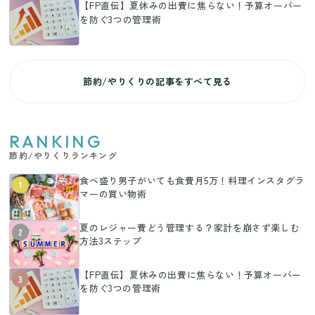
【FP直伝】夏休みの出費に焦らない！予算オーバー
を防ぐ3つの管理術
節約/やりくりの記事をすべて見る
RANKING
節約/やりくりランキング
食べ盛り男子がいても食費月5万！料理インスタグラ
1
マーの買い物術
夏のレジャー費どう管理する？家計を崩さず楽しむ
2
方法3ステップ
【FP直伝】夏休みの出費に焦らない！予算オーバー
3
を防ぐ3つの管理術