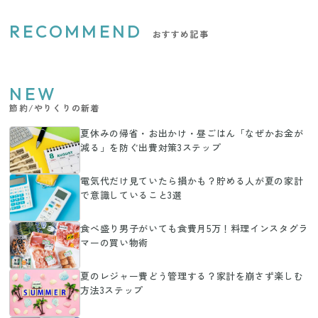
RECOMMEND
おすすめ記事
NEW
節約/やりくりの新着
夏休みの帰省・お出かけ・昼ごはん「なぜかお金が
減る」を防ぐ出費対策3ステップ
電気代だけ見ていたら損かも？貯める人が夏の家計
で意識していること3選
食べ盛り男子がいても食費月5万！料理インスタグラ
マーの買い物術
夏のレジャー費どう管理する？家計を崩さず楽しむ
方法3ステップ