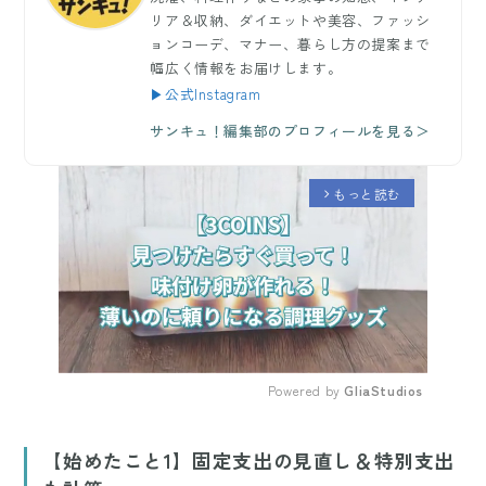
リア＆収納、ダイエットや美容、ファッシ
ョンコーデ、マナー、暮らし方の提案まで
幅広く情報をお届けします。
▶公式Instagram
サンキュ！編集部のプロフィールを見る＞
もっと読む
arrow_forward_ios
Powered by 
GliaStudios
Mute
【始めたこと1】固定支出の見直し＆特別支出