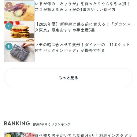
いまが旬の「みょうが」を買ったらやらなきゃ損！
3
プロが教えるみょうがの1番おいしい食べ方
【2026年夏】新幹線に乗る前に買える！「グランス
4
タ東京」限定おすすめ手土産5選
マチの幅に合わせて変形！ダイソーの「11ポケット
5
付きバッグインバッグ」が優秀すぎる
もっと見る
RANKING
節約/やりくりランキング
食べ盛り男子がいても食費月5万！料理インスタグラ
1