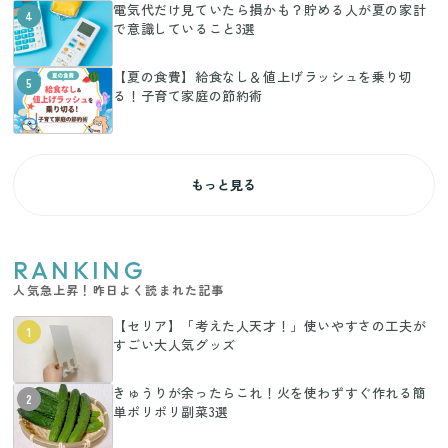
電気代だけ見ていたら損かも？貯める人が夏の家計
4
で意識していること3選
【夏の食費】給食なし＆値上げラッシュを乗り切
5
る！子育て家庭の節約術
もっと見る
RANKING
人気急上昇！昨日よく読まれた記事
【セリア】「考えた人天才！」使いやすさの工夫が
1
すごい大人気グッズ
きゅうりが余ったらこれ！火を使わずすぐ作れる簡
2
単ポリポリ副菜3選