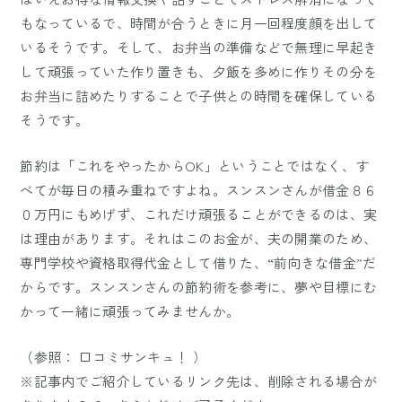
もなっているで、時間が合うときに月一回程度顔を出して
いるそうです。そして、お弁当の準備などで無理に早起き
して頑張っていた作り置きも、夕飯を多めに作りその分を
お弁当に詰めたりすることで子供との時間を確保している
そうです。
節約は「これをやったからOK」ということではなく、す
べてが毎日の積み重ねですよね。スンスンさんが借金８６
０万円にもめげず、これだけ頑張ることができるのは、実
は理由があります。それはこのお金が、夫の開業のため、
専門学校や資格取得代金として借りた、“前向きな借金”だ
からです。スンスンさんの節約術を参考に、夢や目標にむ
かって一緒に頑張ってみませんか。
（参照：
口コミサンキュ！
）
※記事内でご紹介しているリンク先は、削除される場合が