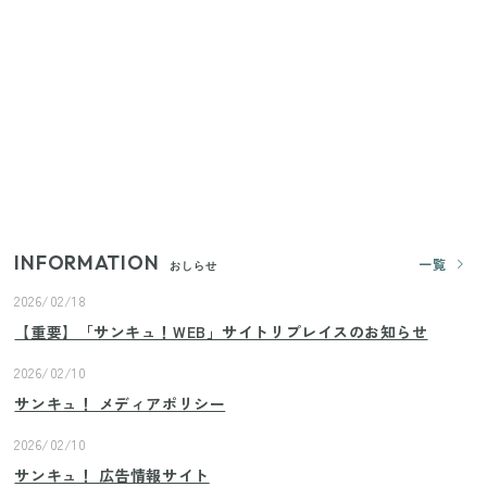
いまが旬の「みょうが」を買ったらやらなきゃ損！
プロが教えるみょうがの1番おいしい食べ方
【セリア】「考えた人天才！」使いやすさの工夫が
すごい大人気グッズ
【2026年夏】日本橋限定の手土産5選！老舗から新ブ
ランドまで
INFORMATION
一覧
おしらせ
2026/02/18
【重要】「サンキュ！WEB」サイトリプレイスのお知らせ
2026/02/10
サンキュ！ メディアポリシー
2026/02/10
サンキュ！ 広告情報サイト