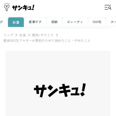
グ
家事テク
収納
ビューティ
100均
ス
お金
トップ
お金
節約/やりくり
借金860万ブロガーが節約のために始めたこと・やめたこと