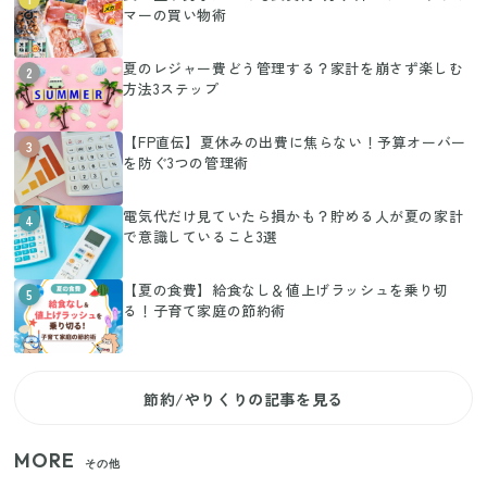
マーの買い物術
夏のレジャー費どう管理する？家計を崩さず楽しむ
2
方法3ステップ
【FP直伝】夏休みの出費に焦らない！予算オーバー
3
を防ぐ3つの管理術
電気代だけ見ていたら損かも？貯める人が夏の家計
4
で意識していること3選
【夏の食費】給食なし＆値上げラッシュを乗り切
5
る！子育て家庭の節約術
節約/やりくりの記事を見る
MORE
その他