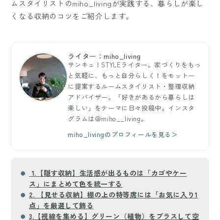
ムスタイリストのmiho_livingが実践する、暮らしが楽し
くなる収納のコツをご紹介します。
ライター：miho_living
サンキュ！STYLEライター。家づくりをもっ
と気軽に、もっと自分らしく！をモットー
に提案するルームスタイリスト・整理収納
アドバイザー。「好きがあるから暮らしは
楽しい」をテーマに日々投稿中。インスタ
グラムは＠miho__living。
miho_livingのプロフィールを見る＞
1.【隠す収納】生活感が出るものは「カゴやケー
ス」にまとめて色を統一する
2. 【見せる収納】棚の上の特等席には「お気に入り1
点」を厳選して飾る
3.【視線を集める】グリーン（植物）をプラスして空