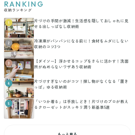
RANKING
収納ランキング
片づけの手間が激減！生活感を隠しておしゃれに見
1
せる出しっぱなし収納術
冷凍庫がパンパンになる前に！食材をムダにしない
2
収納のコツ3つ
【ダイソー】浮かせるコップをさらに活かす！洗面
3
所がぬめらないワザあり収納術
片づけすぎないのがコツ！探し物がなくなる「置き
4
っぱ」ゆる収納術
「いつか着る」は手放しどき！片づけのプロが教え
5
るクローゼットがスッキリ潤う新基準5選
もっと見る