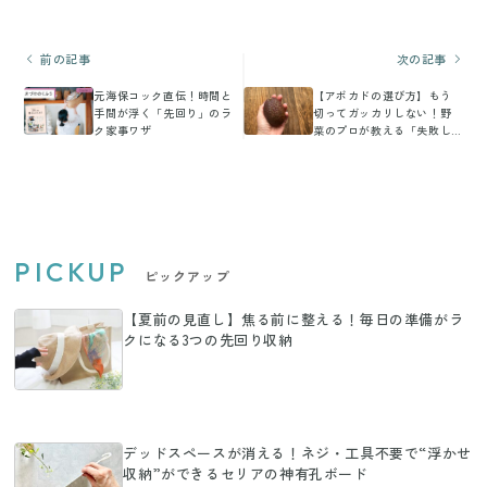
前の記事
次の記事
元海保コック直伝！時間と
【アボカドの選び方】もう
手間が浮く「先回り」のラ
切ってガッカリしない！野
ク家事ワザ
菜のプロが教える「失敗し
ない」目利きテクニック
PICKUP
ピックアップ
【夏前の見直し】焦る前に整える！毎日の準備がラ
クになる3つの先回り収納
デッドスペースが消える！ネジ・工具不要で“浮かせ
収納”ができるセリアの神有孔ボード