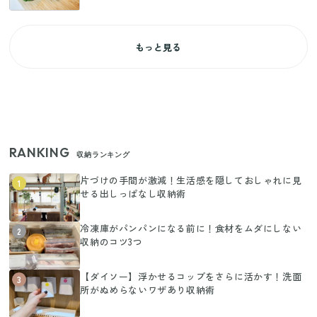
もっと見る
RANKING
収納ランキング
片づけの手間が激減！生活感を隠しておしゃれに見
1
せる出しっぱなし収納術
冷凍庫がパンパンになる前に！食材をムダにしない
2
収納のコツ3つ
【ダイソー】浮かせるコップをさらに活かす！洗面
3
所がぬめらないワザあり収納術