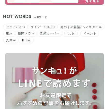
HOT WORDS
人気ワード
セリア/Seria
ダイソー/DAISO
男の子の髪型/ヘアスタイル
風水
韓国ドラマ
業務スーパー
コストコ
イベント
夏休み
お土産