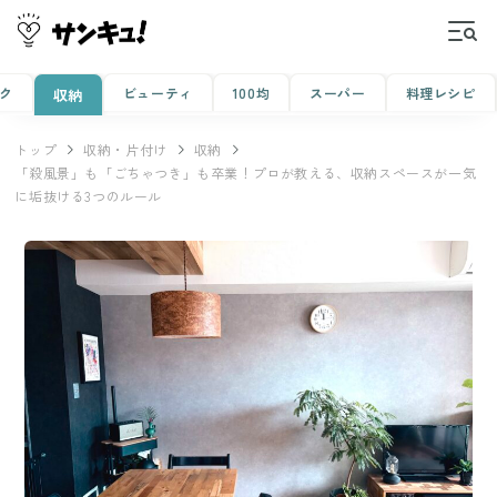
ク
ビューティ
100均
スーパー
料理レシピ
収納
トップ
収納・片付け
収納
「殺風景」も「ごちゃつき」も卒業！プロが教える、収納スペースが一気
に垢抜ける3つのルール