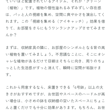
ていいほど配置されているアイテム、それが「グリーン
（植物）」です。植物の個性溢れるみずみずしい存在感
は、パッと人の視線を集め、空間に爽やかさを演出してく
れます。この「視線を集める（アイキャッチ）」効果を借
りて、お部屋をさらにもうワンランクアップさせてみませ
んか？
まずは、収納家具の隣に、お部屋のシンボルとなる背の高
い植物を置いてみましょう。不思議なことに、そこにオシ
ャレな植物があるだけで目線はそちらに向き、周りのちょ
っとした生活感がすっと消えて、瞬時に空間が垢抜けま
す。
これから用意するなら、床置きできる「6号鉢」以上の大
きさがおすすめですが、お世話やスペースのハードルが高
い場合は、小さめの鉢を収納棚の空いたスペースにちょこ
んと置くだけでも十分に効果があります。もちろん、お世