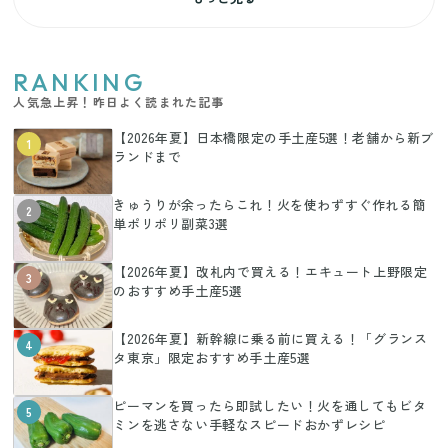
RANKING
人気急上昇！昨日よく読まれた記事
【2026年夏】日本橋限定の手土産5選！老舗から新ブ
1
ランドまで
きゅうりが余ったらこれ！火を使わずすぐ作れる簡
2
単ポリポリ副菜3選
【2026年夏】改札内で買える！エキュート上野限定
3
のおすすめ手土産5選
【2026年夏】新幹線に乗る前に買える！「グランス
4
タ東京」限定おすすめ手土産5選
ピーマンを買ったら即試したい！火を通してもビタ
5
ミンを逃さない手軽なスピードおかずレシピ