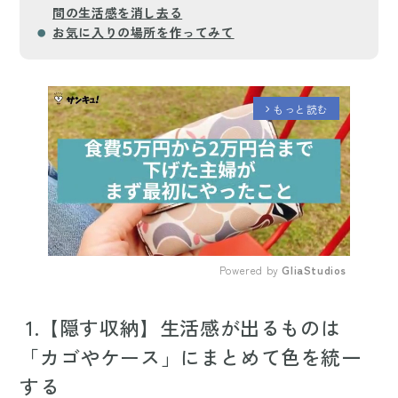
間の生活感を消し去る
お気に入りの場所を作ってみて
もっと読む
arrow_forward_ios
Powered by 
GliaStudios
Mute
1.【隠す収納】生活感が出るものは
「カゴやケース」にまとめて色を統一
する