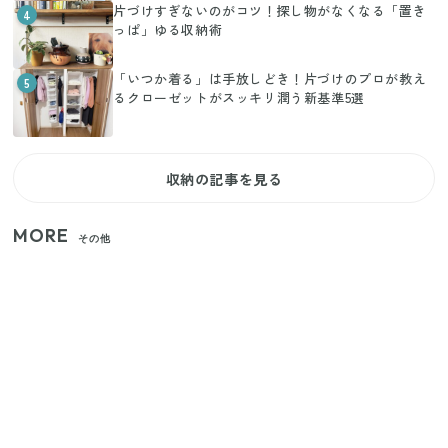
片づけすぎないのがコツ！探し物がなくなる「置き
4
っぱ」ゆる収納術
「いつか着る」は手放しどき！片づけのプロが教え
5
るクローゼットがスッキリ潤う新基準5選
収納の記事を見る
MORE
その他
【2026年夏】日本橋限定の手土産5選！老舗から新ブ
ランドまで
【セリア】「考えた人天才！」使いやすさの工夫が
すごい大人気グッズ
いまが旬の「みょうが」を買ったらやらなきゃ損！
プロが教えるみょうがの1番おいしい食べ方