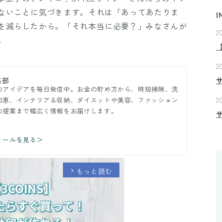
ないことに気づきます。それは「あってあたりま
I
を減らしたから。「それ本当に必要？」みなさんが
2
。
2
集部
のアイデアを毎日発信中。お金の貯め方から、時短掃除、洗
2
知恵、インテリア＆収納、ダイエットや美容、ファッション
の提案まで幅広く情報をお届けします。
ィールを見る＞
もっと読む
arrow_forward_ios