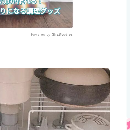
Powered by 
GliaStudios
Mute