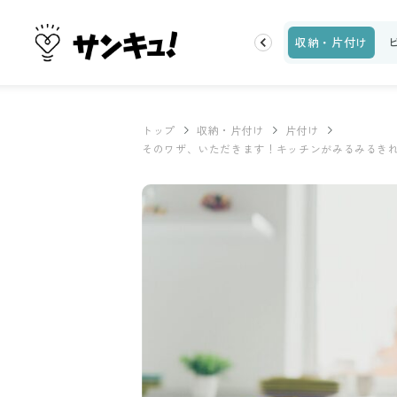
トップ
新着
ランキング
お金
家事テク
収納・片付け
トップ
収納・片付け
片付け
そのワザ、いただきます！キッチンがみるみるき