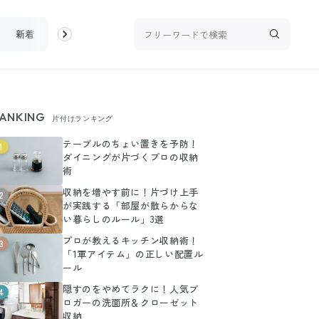
新着
ランキング
お金
家事テク
収納・片付け
ビュー
ANKING
片付けランキング
テーブルのちょい置きを予防！
1
ダイニングが片づくプロの収納
術
収納を増やす前に！片づけ上手
2
が実践する「部屋が散らからな
い暮らしのルール」3選
プロが教えるキッチン収納術！
3
「1軍アイテム」の正しい配置ル
ール
隠すのをやめてラクに！人気ブ
4
ロガーの洗面所＆クローゼット
収納