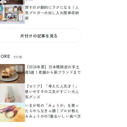
戻すのが劇的にラクになる！人
5
気ブロガーの出し入れ簡単収納
術
片付けの記事を見る
ORE
その他
【2026年夏】日本橋限定の手土
産5選！老舗から新ブランドまで
【セリア】「考えた人天才！」
使いやすさの工夫がすごい大人
気グッズ
いまが旬の「みょうが」を買っ
たらやらなきゃ損！プロが教え
るみょうがの1番おいしい食べ方