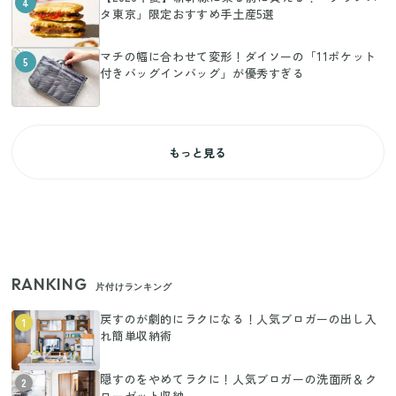
4
タ東京」限定おすすめ手土産5選
マチの幅に合わせて変形！ダイソーの「11ポケット
5
付きバッグインバッグ」が優秀すぎる
もっと見る
RANKING
片付けランキング
戻すのが劇的にラクになる！人気ブロガーの出し入
1
れ簡単収納術
隠すのをやめてラクに！人気ブロガーの洗面所＆ク
2
ローゼット収納