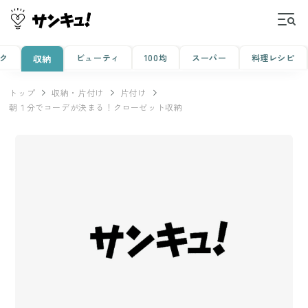
ク
ビューティ
100均
スーパー
料理レシピ
収納
トップ
収納・片付け
片付け
朝１分でコーデが決まる！クローゼット収納