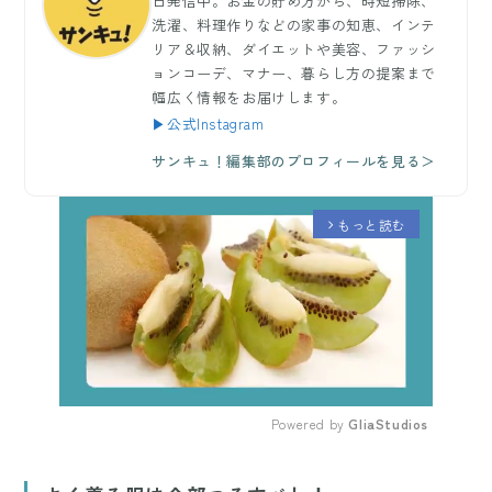
日発信中。お金の貯め方から、時短掃除、
洗濯、料理作りなどの家事の知恵、インテ
リア＆収納、ダイエットや美容、ファッシ
ョンコーデ、マナー、暮らし方の提案まで
幅広く情報をお届けします。
▶公式Instagram
サンキュ！編集部のプロフィールを見る＞
もっと読む
arrow_forward_ios
Powered by 
GliaStudios
Mute