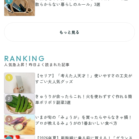
5
散らからない暮らしのルール」3選
もっと見る
RANKING
人気急上昇！昨日よく読まれた記事
【セリア】「考えた人天才！」使いやすさの工夫が
1
すごい大人気グッズ
きゅうりが余ったらこれ！火を使わずすぐ作れる簡
2
単ポリポリ副菜3選
いまが旬の「みょうが」を買ったらやらなきゃ損！
3
プロが教えるみょうがの1番おいしい食べ方
【2026年夏】新幹線に乗る前に買える！「グランス