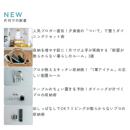
NEW
片付けの新着
人気ブロガー直伝！夕食後の「ついで」で整うダイ
ニングリセット術
収納を増やす前に！片づけ上手が実践する「部屋が
散らからない暮らしのルール」3選
プロが教えるキッチン収納術！「1軍アイテム」の正
しい配置ルール
テーブルのちょい置きを予防！ダイニングが片づく
プロの収納術
出しっぱなしでOK？リビングが散らからないプロの
収納術