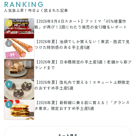
RANKING
人気急上昇！昨日よく読まれた記事
【2026年8月4日スタート】ファミマ「45%増量作
1
戦」が再び！2週にわたり発売の全13種をレポート
【2026年夏】池袋でしか買えない！東武・西武で見
2
つけた特別感のある手土産5選
【2026年夏】日本橋限定の手土産5選！老舗から新ブ
3
ランドまで
【2026年夏】改札内で買える！エキュート上野限定
4
のおすすめ手土産5選
【2026年夏】新幹線に乗る前に買える！「グランス
5
タ東京」限定おすすめ手土産5選
もっと見る