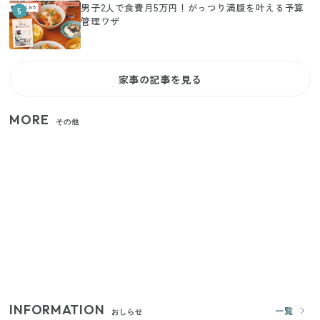
男子2人で食費月5万円！がっつり満腹を叶える予算
5
管理ワザ
家事の記事を見る
MORE
その他
家族4人で100ギガ3,200円！ 今なら最大6ヵ月割引
（11/4まで）
【2026年夏】日本橋限定の手土産5選！老舗から新ブ
ランドまで
【セリア】「考えた人天才！」使いやすさの工夫が
すごい大人気グッズ
INFORMATION
一覧
おしらせ