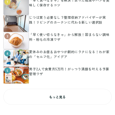
「早く食べなきゃ」を解決！余った総菜やパンを美
1
味しく保存するコツ
じつは買う必要なし？整理収納アドバイザーが実
2
践！リビングのカーテンに代わる新しい選択肢
「早く使い切らなきゃ」から解放！固まらない調味
3
料・粉もの冷凍ワザ
夏休みのお昼＆おやつが劇的にラクになる！わが家
4
の「セルフ化」アイデア
男子2人で食費月5万円！がっつり満腹を叶える予算
5
管理ワザ
もっと見る