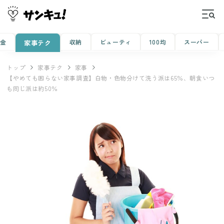
金
収納
ビューティ
100均
スーパー
家事テク
トップ
家事テク
家事
【やめても困らない家事調査】白物・色物分けて洗う派は65％、朝食いつ
も同じ派は約50％