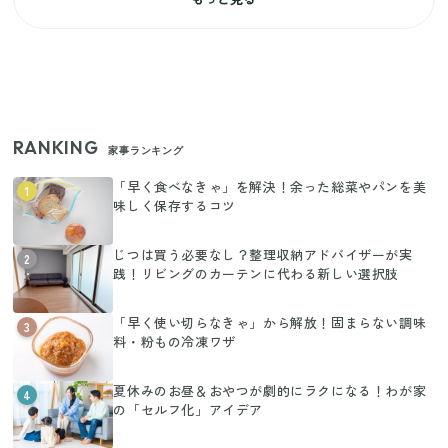
RANKING
家事ランキング
「早く食べなきゃ」を解決！余った総菜やパンを美
1
味しく保存するコツ
じつは買う必要なし？整理収納アドバイザーが実
2
践！リビングのカーテンに代わる新しい選択肢
「早く使い切らなきゃ」から解放！固まらない調味
3
料・粉もの冷凍ワザ
夏休みのお昼＆おやつが劇的にラクになる！わが家
4
の「セルフ化」アイデア