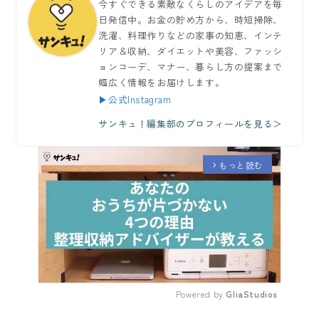
今すぐできる素敵なくらしのアイデアを毎
日発信中。お金の貯め方から、時短掃除、
洗濯、料理作りなどの家事の知恵、インテ
リア＆収納、ダイエットや美容、ファッシ
ョンコーデ、マナー、暮らし方の提案まで
幅広く情報をお届けします。
▶公式Instagram
サンキュ！編集部のプロフィールを見る＞
もっと読む
arrow_forward_ios
Powered by 
GliaStudios