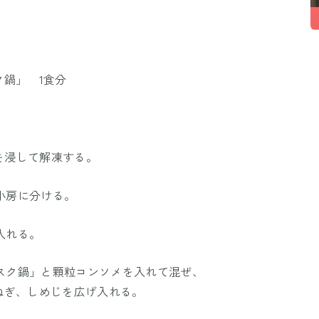
鍋」 1食分
スを浸して解凍する。
は小房に分ける。
入れる。
ビスク鍋」と顆粒コンソメを入れて混ぜ、
ねぎ、しめじを広げ入れる。