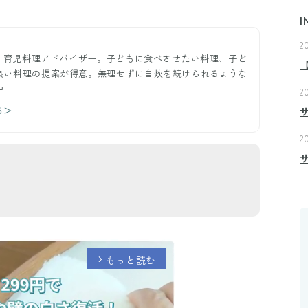
I
2
ー。育児料理アドバイザー。子どもに食べさせたい料理、子ど
良い料理の提案が得意。無理せずに自炊を続けられるような
中
2
る＞
2
もっと読む
arrow_forward_ios