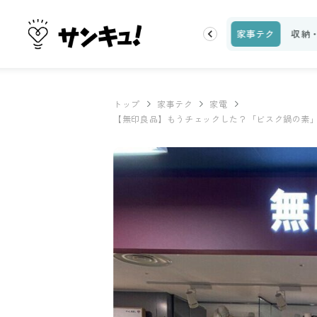
ピ
話題
トップ
新着
ランキング
お金
家事テク
収納
トップ
家事テク
家電
【無印良品】もうチェックした？「ビスク鍋の素」