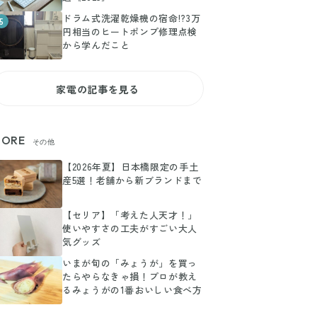
ドラム式洗濯乾燥機の宿命!?3万
5
円相当のヒートポンプ修理点検
から学んだこと
家電の記事を見る
ORE
その他
【2026年夏】日本橋限定の手土
産5選！老舗から新ブランドまで
【セリア】「考えた人天才！」
使いやすさの工夫がすごい大人
気グッズ
いまが旬の「みょうが」を買っ
たらやらなきゃ損！プロが教え
るみょうがの1番おいしい食べ方