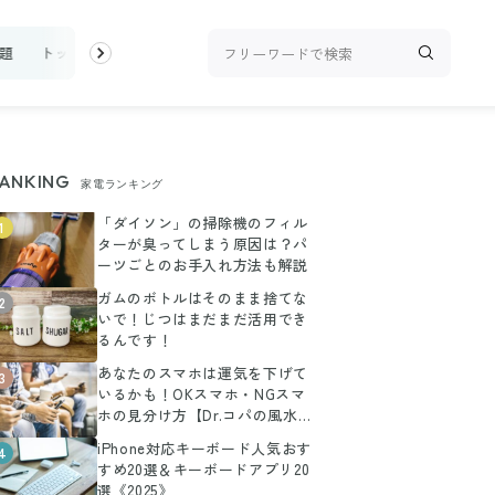
題
トップ
新着
ランキング
お金
家事テク
収納・片付
ANKING
家電ランキング
「ダイソン」の掃除機のフィル
1
ターが臭ってしまう原因は？パ
ーツごとのお手入れ方法も解説
ガムのボトルはそのまま捨てな
2
いで！じつはまだまだ活用でき
るんです！
あなたのスマホは運気を下げて
3
いるかも！OKスマホ・NGスマ
ホの見分け方【Dr.コパの風水解
説】
iPhone対応キーボード人気おす
4
すめ20選＆キーボードアプリ20
選《2025》