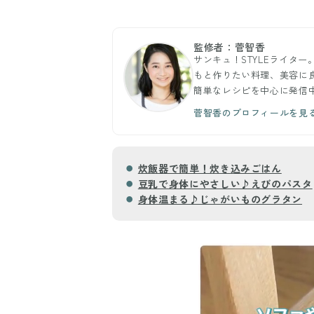
監修者：菅智香
サンキュ！STYLEライタ
もと作りたい料理、美容に
簡単なレシピを中心に発信
菅智香のプロフィールを見
炊飯器で簡単！炊き込みごはん
豆乳で身体にやさしい♪えびのパスタ
身体温まる♪じゃがいものグラタン