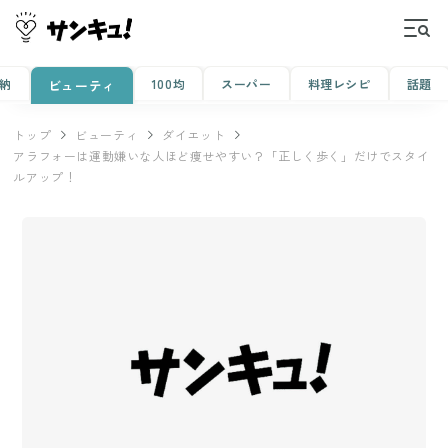
納
100均
スーパー
料理レシピ
話題
ビューティ
トップ
ビューティ
ダイエット
アラフォーは運動嫌いな人ほど痩せやすい？「正しく歩く」だけでスタイ
ルアップ！