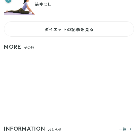
筋伸ばし
ダイエットの記事を見る
MORE
その他
いまが旬の「みょうが」を買ったらやらなきゃ損！
プロが教えるみょうがの1番おいしい食べ方
【セリア】「考えた人天才！」使いやすさの工夫が
すごい大人気グッズ
【2026年夏】日本橋限定の手土産5選！老舗から新ブ
ランドまで
INFORMATION
一覧
おしらせ