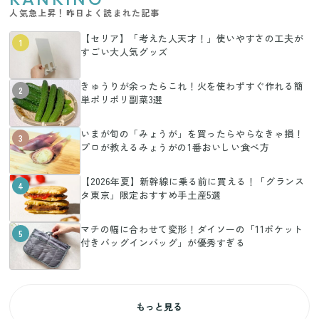
人気急上昇！昨日よく読まれた記事
【セリア】「考えた人天才！」使いやすさの工夫が
1
すごい大人気グッズ
きゅうりが余ったらこれ！火を使わずすぐ作れる簡
2
単ポリポリ副菜3選
いまが旬の「みょうが」を買ったらやらなきゃ損！
3
プロが教えるみょうがの1番おいしい食べ方
【2026年夏】新幹線に乗る前に買える！「グランス
4
タ東京」限定おすすめ手土産5選
マチの幅に合わせて変形！ダイソーの「11ポケット
5
付きバッグインバッグ」が優秀すぎる
もっと見る