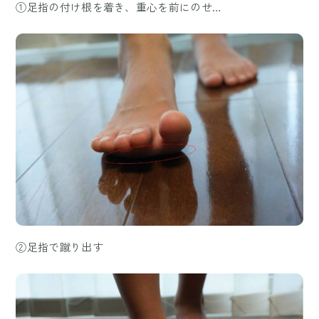
①足指の付け根を着き、重心を前にのせ…
②足指で蹴り出す