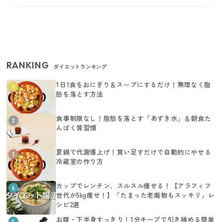
RANKING
ダイエットランキング
1日1食をおにぎり＆スープにするだけ！無理なく脂
1
肪を落とす方法
食事制限なし！脂肪を落とす「あずき水」＆朝食た
2
んぱく質習慣
夏鍋で代謝爆上げ！買い足すだけで自動的にやせる
3
冷蔵室の作り方
カップでレンチン、スルスル痩せる！【アラフィフ
4
世代が5kg痩せ！】「たまった老廃物もスッキリ」レ
シピ2選
お腹・下半身すっきり！1分キープで引き締める簡単
5