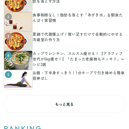
肪を落とす方法
食事制限なし！脂肪を落とす「あずき水」＆朝食た
2
んぱく質習慣
夏鍋で代謝爆上げ！買い足すだけで自動的にやせる
3
冷蔵室の作り方
カップでレンチン、スルスル痩せる！【アラフィフ
4
世代が5kg痩せ！】「たまった老廃物もスッキリ」レ
シピ2選
お腹・下半身すっきり！1分キープで引き締める簡単
5
筋伸ばし
もっと見る
RANKING