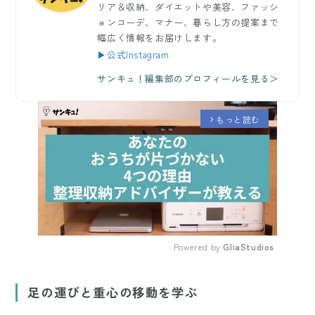
リア＆収納、ダイエットや美容、ファッシ
ョンコーデ、マナー、暮らし方の提案まで
幅広く情報をお届けします。
▶公式Instagram
サンキュ！編集部のプロフィールを見る＞
もっと読む
arrow_forward_ios
Powered by 
GliaStudios
Mute
足の運びと重心の移動を学ぶ