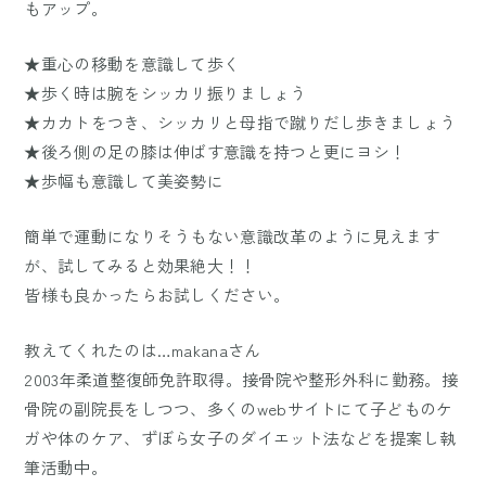
もアップ。
★重心の移動を意識して歩く
★歩く時は腕をシッカリ振りましょう
★カカトをつき、シッカリと母指で蹴りだし歩きましょう
★後ろ側の足の膝は伸ばす意識を持つと更にヨシ！
★歩幅も意識して美姿勢に
簡単で運動になりそうもない意識改革のように見えます
が、試してみると効果絶大！！
皆様も良かったらお試しください。
教えてくれたのは…makanaさん
2003年柔道整復師免許取得。接骨院や整形外科に勤務。接
骨院の副院長をしつつ、多くのwebサイトにて子どものケ
ガや体のケア、ずぼら女子のダイエット法などを提案し執
筆活動中。