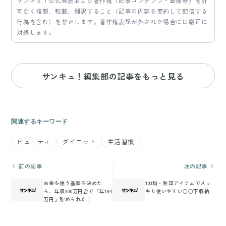
サンキュ！公式発表および著作権（記事コンテンツ・画像等）を許
可なく複製、転載、翻訳すること（記事の内容を要約して配信する
行為を含む）を禁止します。著作権表記が外された場合には厳正に
対処します。
サンキュ！編集部の記事をもっと見る
関連するキーワード
ビューティ
ダイエット
生活習慣
前の記事
次の記事
お金を使う基準を決めた
100均・無印アイテムでスッ
ら、年収300万円台で「年184
キリ使いやすい○○下収納
万円」貯められた！