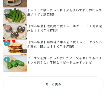
きゅうりが余ったらこれ！火を使わずすぐ作れる簡
2
単ポリポリ副菜3選
【2026年夏】改札内で買える！エキュート上野限定
3
のおすすめ手土産5選
【2026年夏】新幹線に乗る前に買える！「グランス
4
タ東京」限定おすすめ手土産5選
ピーマンを買ったら即試したい！火を通してもビタ
5
ミンを逃さない手軽なスピードおかずレシピ
もっと見る