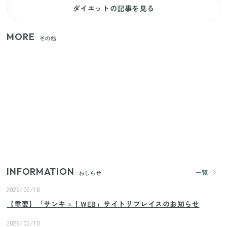
ダイエットの記事を見る
MORE
その他
【セリア】「考えた人天才！」使いやすさの工夫が
すごい大人気グッズ
【2026年夏】日本橋限定の手土産5選！老舗から新ブ
ランドまで
いまが旬の「みょうが」を買ったらやらなきゃ損！
プロが教えるみょうがの1番おいしい食べ方
INFORMATION
一覧
おしらせ
2026/02/18
【重要】「サンキュ！WEB」サイトリプレイスのお知らせ
2026/02/10