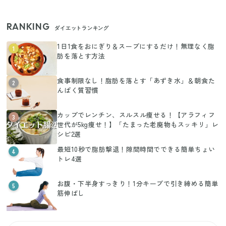
RANKING
ダイエットランキング
1日1食をおにぎり＆スープにするだけ！無理なく脂
1
肪を落とす方法
食事制限なし！脂肪を落とす「あずき水」＆朝食た
2
んぱく質習慣
カップでレンチン、スルスル痩せる！【アラフィフ
3
世代が5kg痩せ！】「たまった老廃物もスッキリ」レ
シピ2選
最短10秒で脂肪撃退！隙間時間でできる簡単ちょい
4
トレ4選
お腹・下半身すっきり！1分キープで引き締める簡単
5
筋伸ばし