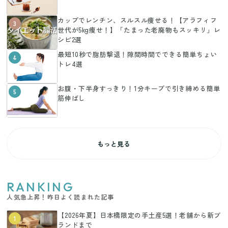
カップでレンチン、スルスル痩せる！【アラフィフ
3
世代が5kg痩せ！】「たまった老廃物もスッキリ」レ
シピ2選
最短10秒で脂肪撃退！隙間時間でできる簡単ちょい
4
トレ4選
お腹・下半身すっきり！1分キープで引き締める簡単
5
筋伸ばし
もっと見る
RANKING
人気急上昇！昨日よく読まれた記事
【2026年夏】日本橋限定の手土産5選！老舗から新ブ
1
ランドまで