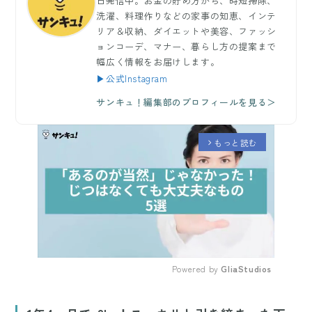
日発信中。お金の貯め方から、時短掃除、
洗濯、料理作りなどの家事の知恵、インテ
リア＆収納、ダイエットや美容、ファッシ
ョンコーデ、マナー、暮らし方の提案まで
幅広く情報をお届けします。
▶公式Instagram
サンキュ！編集部のプロフィールを見る＞
もっと読む
arrow_forward_ios
Powered by 
GliaStudios
Mute