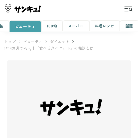
納
100均
スーパー
料理レシピ
話題
ビューティ
トップ
ビューティ
ダイエット
1年4カ月で-8kg！「食べるダイエット」の秘訣とは