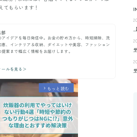
えてもらいます！
I
2
集部
のアイデアを毎日発信中。お金の貯め方から、時短掃除、洗
2
知恵、インテリア＆収納、ダイエットや美容、ファッション
の提案まで幅広く情報をお届けします。
2
ィールを見る＞
もっと読む
arrow_forward_ios