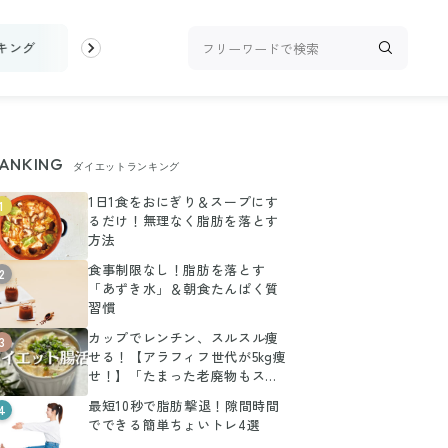
キング
お金
家事テク
収納・片付け
ビューティ
100均・
ANKING
ダイエットランキング
1日1食をおにぎり＆スープにす
1
るだけ！無理なく脂肪を落とす
方法
食事制限なし！脂肪を落とす
2
「あずき水」＆朝食たんぱく質
習慣
カップでレンチン、スルスル痩
3
せる！【アラフィフ世代が5kg痩
せ！】「たまった老廃物もスッ
キリ」レシピ2選
最短10秒で脂肪撃退！隙間時間
4
でできる簡単ちょいトレ4選