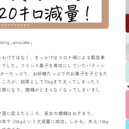
king_amazake」
たわけではなく、きっかけはコロナ禍による緊急事
きでした。フランス菓子を専攻にしていたパティシ
keさんは、バターたっぷり、お砂糖たっぷりのお菓子を子どもた
ころが、結果として75kgまで太ってしまったう
状態になり、癇癪がとまらなくなってしまいまし
甘酒に変えたところ、長女の癇癪はおさまり、
気づけば1年で-20kgという大減量に成功。しかも、夫も-14kg