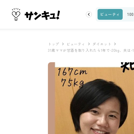
ランキング
お金
家事テク
収納・片付け
ビューティ
10
トップ
ビューティ
ダイエット
31歳ママが甘酒を取り入れたら1年で-20kg、夫